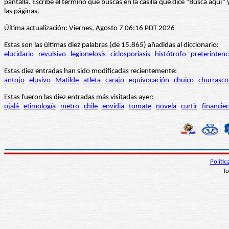
pantalla. Escribe el término que buscas en la casilla que dice “Busca aqu
las páginas.
Última actualización: Viernes, Agosto 7 06:16 PDT 2026
Estas son las últimas diez palabras (de 15.865) añadidas al diccionario:
elucidario
revulsivo
legionelosis
ciclosporiasis
histótrofo
preterintenc
Estas diez entradas han sido modificadas recientemente:
antojo
elusivo
Matilde
atleta
carajo
equivocación
chuico
churrasco
Estas fueron las diez entradas más visitadas ayer:
ojalá
etimología
metro
chile
envidia
tomate
novela
curtir
financie
Políti
To