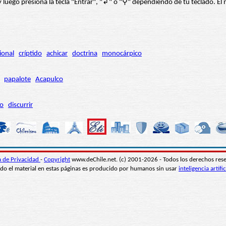
í” y luego presiona la tecla "Entrar", "↲" o "⚲" dependiendo de tu teclado.
ional
críptido
achicar
doctrina
monocárpico
papalote
Acapulco
ro
discurrir
ca de Privacidad
-
Copyright
www.deChile.net. (c) 2001-2026 - Todos los derechos res
do el material en estas páginas es producido por humanos sin usar
inteligencia artific