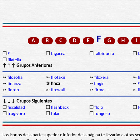
F
A
B
C
D
E
G
H
I
❒
F
❒
fagácea
❒
faltriquera
❒
f
❒
filatelia
↑↑↑ Grupos Anteriores
➳
filosofía
➳
filotaxis
➳
filoxera
➳
f
➳
finanza
✰ finca
➳
fingir
➳
F
➳
fiordo
➳
firewall
➳
firma
➳
↓↓↓ Grupos Siguientes
❒
fiscalidad
❒
flashback
❒
flojo
❒
f
❒
frugívoro
❒
fular
❒
fungoso
Los iconos de la parte superior e inferior de la página te llevarán a otra