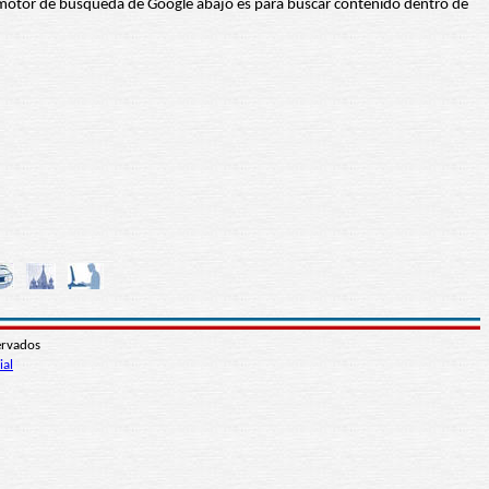
 El motor de búsqueda de Google abajo es para buscar contenido dentro de
ervados
ial