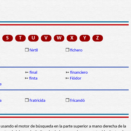
S
T
U
V
W
X
Y
Z
❒
fértil
❒
fichero
➳
final
➳
financiero
➳
finta
➳
Fiódor
e
a
❒
fratricida
❒
fricandó
abra usando el motor de búsqueda en la parte superior a mano derecha de la