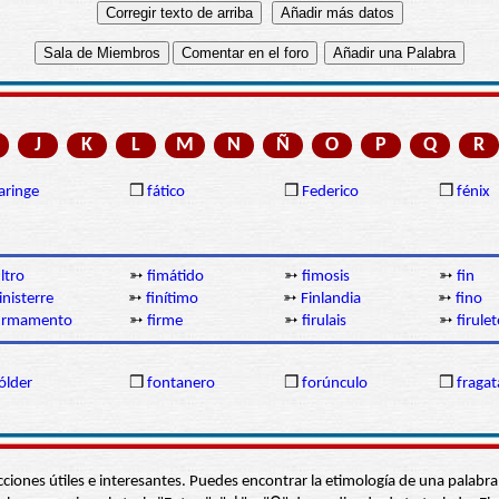
J
K
L
M
N
Ñ
O
P
Q
R
aringe
❒
fático
❒
Federico
❒
fénix
iltro
➳
fimátido
➳
fimosis
➳
fin
inisterre
➳
finítimo
➳
Finlandia
➳
fino
firmamento
➳
firme
➳
firulais
➳
firulet
ólder
❒
fontanero
❒
forúnculo
❒
fragat
s secciones útiles e interesantes. Puedes encontrar la etimología de una pal