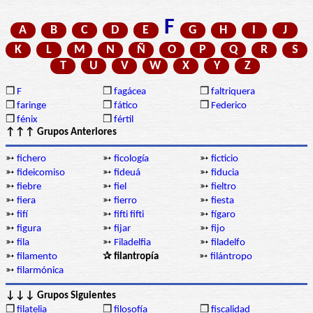
F
A
B
C
D
E
G
H
I
J
K
L
M
N
Ñ
O
P
Q
R
S
T
U
V
W
X
Y
Z
❒
F
❒
fagácea
❒
faltriquera
❒
faringe
❒
fático
❒
Federico
❒
fénix
❒
fértil
↑↑↑ Grupos Anteriores
➳
fichero
➳
ficología
➳
ficticio
➳
fideicomiso
➳
fideuá
➳
fiducia
➳
fiebre
➳
fiel
➳
fieltro
➳
fiera
➳
fierro
➳
fiesta
➳
fifí
➳
fifti fifti
➳
fígaro
➳
figura
➳
fijar
➳
fijo
➳
fila
➳
Filadelfia
➳
filadelfo
➳
filamento
✰ filantropía
➳
filántropo
➳
filarmónica
↓↓↓ Grupos Siguientes
❒
filatelia
❒
filosofía
❒
fiscalidad