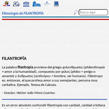
Etimología de FILANTROPÍA
FILANTROPÍA
La palabra
filantropía
proviene del griego φιλανθρωπία (
philanthropía
=
amor a la humanidad), compuesto por φίλος (
philos
= amigo o
amante) y ἂνθρωπος (
anthrópos =
hombre, ser humano). Filántropo
es, entonces, el que profesa amor a sus semejantes, persona muy
caritativa. Ejemplo, Teresa de Calcuta.
-
Gracias: Héctor Julio Mora Cuartas
Es un error absoluto confundir filantropía con caridad, caridad cristiana