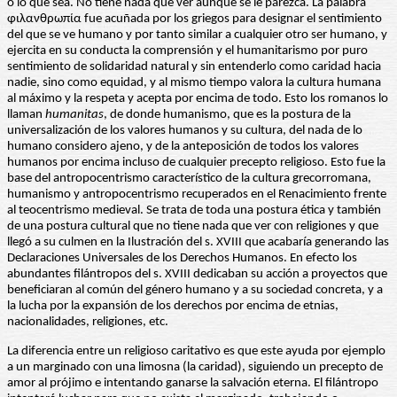
o lo que sea. No tiene nada que ver aunque se le parezca. La palabra
φιλανθρωπία fue acuñada por los griegos para designar el sentimiento
del que se ve humano y por tanto similar a cualquier otro ser humano, y
ejercita en su conducta la comprensión y el humanitarismo por puro
sentimiento de solidaridad natural y sin entenderlo como caridad hacia
nadie, sino como equidad, y al mismo tiempo valora la cultura humana
al máximo y la respeta y acepta por encima de todo. Esto los romanos lo
llaman
humanitas
, de donde humanismo, que es la postura de la
universalización de los valores humanos y su cultura, del nada de lo
humano considero ajeno, y de la anteposición de todos los valores
humanos por encima incluso de cualquier precepto religioso. Esto fue la
base del antropocentrismo característico de la cultura grecorromana,
humanismo y antropocentrismo recuperados en el Renacimiento frente
al teocentrismo medieval. Se trata de toda una postura ética y también
de una postura cultural que no tiene nada que ver con religiones y que
llegó a su culmen en la Ilustración del s. XVIII que acabaría generando las
Declaraciones Universales de los Derechos Humanos. En efecto los
abundantes filántropos del s. XVIII dedicaban su acción a proyectos que
beneficiaran al común del género humano y a su sociedad concreta, y a
la lucha por la expansión de los derechos por encima de etnias,
nacionalidades, religiones, etc.
La diferencia entre un religioso caritativo es que este ayuda por ejemplo
a un marginado con una limosna (la caridad), siguiendo un precepto de
amor al prójimo e intentando ganarse la salvación eterna. El filántropo