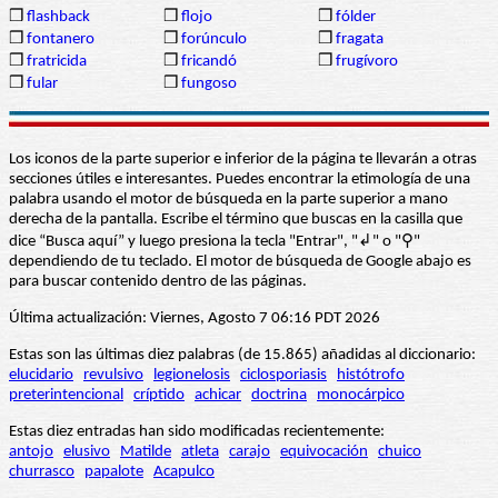
❒
flashback
❒
flojo
❒
fólder
❒
fontanero
❒
forúnculo
❒
fragata
❒
fratricida
❒
fricandó
❒
frugívoro
❒
fular
❒
fungoso
Los iconos de la parte superior e inferior de la página te llevarán a otras
secciones útiles e interesantes. Puedes encontrar la etimología de una
palabra usando el motor de búsqueda en la parte superior a mano
derecha de la pantalla. Escribe el término que buscas en la casilla que
dice “Busca aquí” y luego presiona la tecla "Entrar", "↲" o "⚲"
dependiendo de tu teclado. El motor de búsqueda de Google abajo es
para buscar contenido dentro de las páginas.
Última actualización: Viernes, Agosto 7 06:16 PDT 2026
Estas son las últimas diez palabras (de 15.865) añadidas al diccionario:
elucidario
revulsivo
legionelosis
ciclosporiasis
histótrofo
preterintencional
críptido
achicar
doctrina
monocárpico
Estas diez entradas han sido modificadas recientemente:
antojo
elusivo
Matilde
atleta
carajo
equivocación
chuico
churrasco
papalote
Acapulco