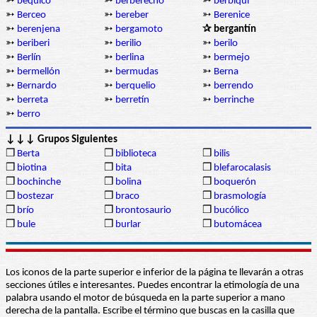
➳
béquico
➳
berberecho
➳
berbiquí
➳
Berceo
➳
bereber
➳
Berenice
➳
berenjena
➳
bergamoto
✰ bergantín
➳
beriberi
➳
berilio
➳
berilo
➳
Berlín
➳
berlina
➳
bermejo
➳
bermellón
➳
bermudas
➳
Berna
➳
Bernardo
➳
berquelio
➳
berrendo
➳
berreta
➳
berretín
➳
berrinche
➳
berro
↓↓↓ Grupos Siguientes
❒
Berta
❒
biblioteca
❒
bilis
❒
biotina
❒
bita
❒
blefarocalasis
❒
bochinche
❒
bolina
❒
boquerón
❒
bostezar
❒
braco
❒
brasmología
❒
brío
❒
brontosaurio
❒
bucólico
❒
bule
❒
burlar
❒
butomácea
Los iconos de la parte superior e inferior de la página te llevarán a otras
secciones útiles e interesantes. Puedes encontrar la etimología de una
palabra usando el motor de búsqueda en la parte superior a mano
derecha de la pantalla. Escribe el término que buscas en la casilla que