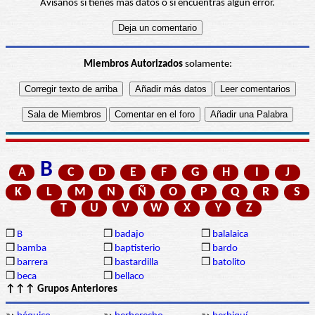
Avísanos si tienes más datos o si encuentras algún error.
Miembros Autorizados
solamente:
B
A
C
D
E
F
G
H
I
J
K
L
M
N
Ñ
O
P
Q
R
S
T
U
V
W
X
Y
Z
❒
B
❒
badajo
❒
balalaica
❒
bamba
❒
baptisterio
❒
bardo
❒
barrera
❒
bastardilla
❒
batolito
❒
beca
❒
bellaco
↑↑↑ Grupos Anteriores