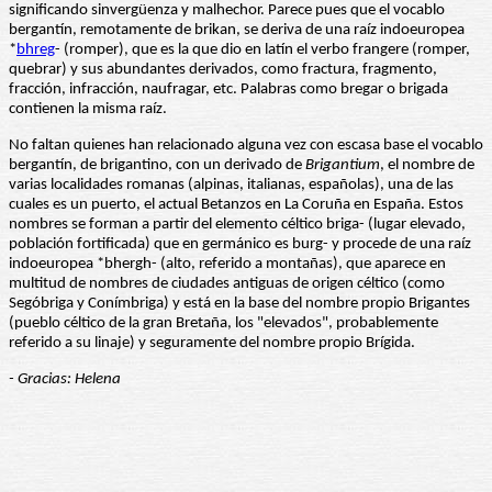
significando sinvergüenza y malhechor. Parece pues que el vocablo
bergantín, remotamente de brikan, se deriva de una raíz indoeuropea
*
bhreg
- (romper), que es la que dio en latín el verbo frangere (romper,
quebrar) y sus abundantes derivados, como fractura, fragmento,
fracción, infracción, naufragar, etc. Palabras como bregar o brigada
contienen la misma raíz.
No faltan quienes han relacionado alguna vez con escasa base el vocablo
bergantín, de brigantino, con un derivado de
Brigantium
, el nombre de
varias localidades romanas (alpinas, italianas, españolas), una de las
cuales es un puerto, el actual Betanzos en La Coruña en España. Estos
nombres se forman a partir del elemento céltico briga- (lugar elevado,
población fortificada) que en germánico es burg- y procede de una raíz
indoeuropea *bhergh- (alto, referido a montañas), que aparece en
multitud de nombres de ciudades antiguas de origen céltico (como
Segóbriga y Conímbriga) y está en la base del nombre propio Brigantes
(pueblo céltico de la gran Bretaña, los "elevados", probablemente
referido a su linaje) y seguramente del nombre propio Brígida.
- Gracias: Helena