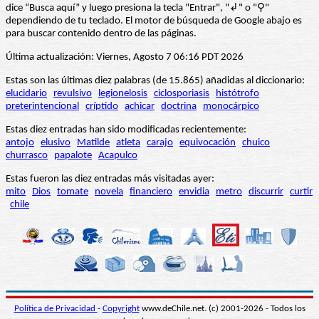
dice “Busca aquí” y luego presiona la tecla "Entrar", "↲" o "⚲"
dependiendo de tu teclado. El motor de búsqueda de Google abajo es
para buscar contenido dentro de las páginas.
Última actualización: Viernes, Agosto 7 06:16 PDT 2026
Estas son las últimas diez palabras (de 15.865) añadidas al diccionario:
elucidario
revulsivo
legionelosis
ciclosporiasis
histótrofo
preterintencional
críptido
achicar
doctrina
monocárpico
Estas diez entradas han sido modificadas recientemente:
antojo
elusivo
Matilde
atleta
carajo
equivocación
chuico
churrasco
papalote
Acapulco
Estas fueron las diez entradas más visitadas ayer:
mito
Dios
tomate
novela
financiero
envidia
metro
discurrir
curtir
chile
Política de Privacidad
-
Copyright
www.deChile.net. (c) 2001-2026 - Todos los