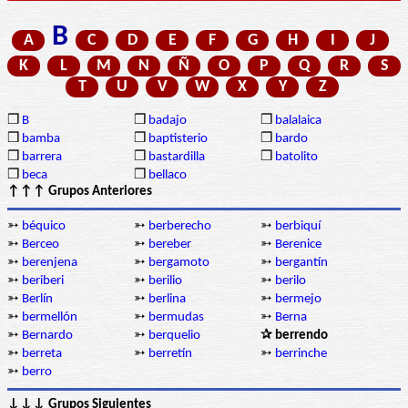
B
A
C
D
E
F
G
H
I
J
K
L
M
N
Ñ
O
P
Q
R
S
T
U
V
W
X
Y
Z
❒
B
❒
badajo
❒
balalaica
❒
bamba
❒
baptisterio
❒
bardo
❒
barrera
❒
bastardilla
❒
batolito
❒
beca
❒
bellaco
↑↑↑ Grupos Anteriores
➳
béquico
➳
berberecho
➳
berbiquí
➳
Berceo
➳
bereber
➳
Berenice
➳
berenjena
➳
bergamoto
➳
bergantín
➳
beriberi
➳
berilio
➳
berilo
➳
Berlín
➳
berlina
➳
bermejo
➳
bermellón
➳
bermudas
➳
Berna
➳
Bernardo
➳
berquelio
✰ berrendo
➳
berreta
➳
berretín
➳
berrinche
➳
berro
↓↓↓ Grupos Siguientes