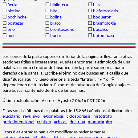
❒
Berta
❒
biblioteca
❒
bilis
❒
biotina
❒
bita
❒
blefarocalasis
❒
bochinche
❒
bolina
❒
boquerón
❒
bostezar
❒
braco
❒
brasmología
❒
brío
❒
brontosaurio
❒
bucólico
❒
bule
❒
burlar
❒
butomácea
Los iconos de la parte superior e inferior de la página te llevarán a otras
secciones útiles e interesantes. Puedes encontrar la etimología de una
palabra usando el motor de búsqueda en la parte superior a mano
derecha de la pantalla. Escribe el término que buscas en la casilla que
dice “Busca aquí” y luego presiona la tecla "Entrar", "↲" o "⚲"
dependiendo de tu teclado. El motor de búsqueda de Google abajo es
para buscar contenido dentro de las páginas.
Última actualización: Viernes, Agosto 7 06:16 PDT 2026
Estas son las últimas diez palabras (de 15.865) añadidas al diccionario:
elucidario
revulsivo
legionelosis
ciclosporiasis
histótrofo
preterintencional
críptido
achicar
doctrina
monocárpico
Estas diez entradas han sido modificadas recientemente:
antojo
elusivo
Matilde
atleta
carajo
equivocación
chuico