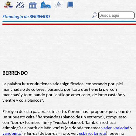
Etimología de BERRENDO
BERRENDO
La palabra
berrendo
tiene varios significados, empezando por 'piel
manchada o de colores', pasando por 'toro que tiene la piel con
manchas' y terminando por "antílope americano, de lomo castaño y
vientre y cola blancos".
1
El origen de esta palabra es incierto. Corominas
propone que viene de
un supuesto celta *
barrovindos
(blanco de un extremo), compuesto
con *
barro
- (cumbre, fin) y *
vindos
(blanco). También rechaza
etimologías a partir de latín
varius
(de donde tenemos
variar
,
variedad
y
variopinto
) y
birrus
(de
burrus
= rojo, ver:
esbirro
,
birrete
), pues no