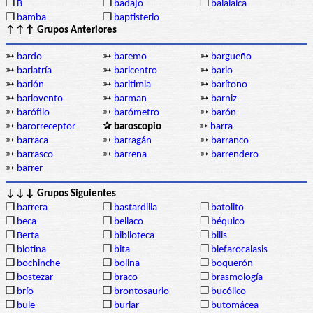
❒
B
❒
badajo
❒
balalaica
❒
bamba
❒
baptisterio
↑↑↑ Grupos Anteriores
➳
bardo
➳
baremo
➳
bargueño
➳
bariatría
➳
baricentro
➳
bario
➳
barión
➳
baritimia
➳
barítono
➳
barlovento
➳
barman
➳
barniz
➳
barófilo
➳
barómetro
➳
barón
➳
barorreceptor
✰ baroscopio
➳
barra
➳
barraca
➳
barragán
➳
barranco
➳
barrasco
➳
barrena
➳
barrendero
➳
barrer
↓↓↓ Grupos Siguientes
❒
barrera
❒
bastardilla
❒
batolito
❒
beca
❒
bellaco
❒
béquico
❒
Berta
❒
biblioteca
❒
bilis
❒
biotina
❒
bita
❒
blefarocalasis
❒
bochinche
❒
bolina
❒
boquerón
❒
bostezar
❒
braco
❒
brasmología
❒
brío
❒
brontosaurio
❒
bucólico
❒
bule
❒
burlar
❒
butomácea