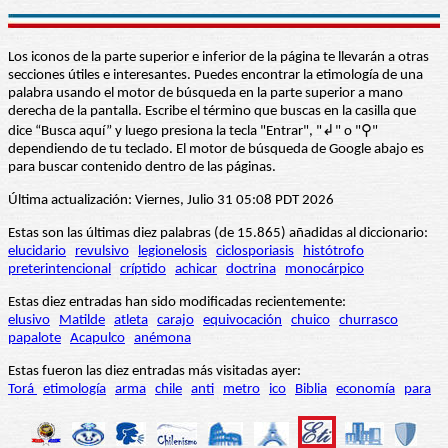
Los iconos de la parte superior e inferior de la página te llevarán a otras
secciones útiles e interesantes. Puedes encontrar la etimología de una
palabra usando el motor de búsqueda en la parte superior a mano
derecha de la pantalla. Escribe el término que buscas en la casilla que
dice “Busca aquí” y luego presiona la tecla "Entrar", "↲" o "⚲"
dependiendo de tu teclado. El motor de búsqueda de Google abajo es
para buscar contenido dentro de las páginas.
Última actualización: Viernes, Julio 31 05:08 PDT 2026
Estas son las últimas diez palabras (de 15.865) añadidas al diccionario:
elucidario
revulsivo
legionelosis
ciclosporiasis
histótrofo
preterintencional
críptido
achicar
doctrina
monocárpico
Estas diez entradas han sido modificadas recientemente:
elusivo
Matilde
atleta
carajo
equivocación
chuico
churrasco
papalote
Acapulco
anémona
Estas fueron las diez entradas más visitadas ayer:
Torá
etimología
arma
chile
anti
metro
ico
Biblia
economía
para