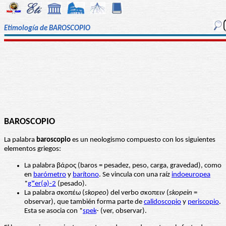
Etimología de BAROSCOPIO
BAROSCOPIO
La palabra
baroscopio
es un neologismo compuesto con los siguientes
elementos griegos:
La palabra βάρoς (baros = pesadez, peso, carga, gravedad), como
en
barómetro
y
barítono
. Se vincula con una raíz
indoeuropea
*
gʷer(ǝ)-2
(pesado).
La palabra σκοπέω (
skopeo
) del verbo σκοπειν (
skopein
=
observar), que también forma parte de
calidoscopio
y
periscopio
.
Esta se asocia con *
spek
- (ver, observar).