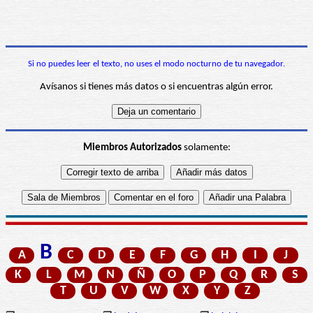
Si no puedes leer el texto, no uses el modo nocturno de tu navegador.
Avísanos si tienes más datos o si encuentras algún error.
Miembros Autorizados
solamente:
B
A
C
D
E
F
G
H
I
J
K
L
M
N
Ñ
O
P
Q
R
S
T
U
V
W
X
Y
Z