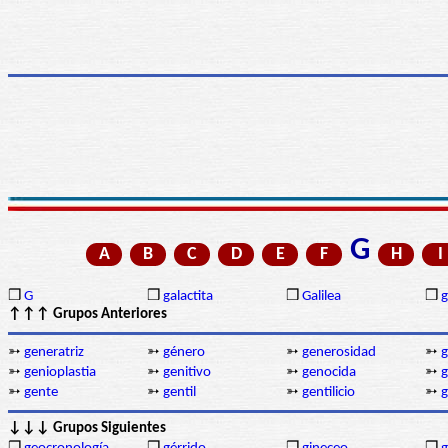
G
A
B
C
D
E
F
H
I
❒
G
❒
galactita
❒
Galilea
❒
↑↑↑ Grupos Anteriores
➳
generatriz
➳
género
➳
generosidad
➳
g
➳
genioplastia
➳
genitivo
➳
genocida
➳
g
➳
gente
➳
gentil
➳
gentilicio
➳
g
↓↓↓ Grupos Siguientes