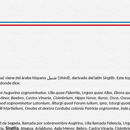
(nombre de un río, puente y apellido de Andalucía, España) viene del árabe hispano شنيل (
Shinil
), derivado del latín
Singilis
. Este t
 donde dice:
Augurina cognominatur, Ulia quae Fidentia, Urgao quae Alba, Ebora quae Cer
inor, Baebro, Castra Vinaria, Cisimbrium, Hippo Nova, Ilurco, Osca, Oscu
od cognominatur Latonium, Iliturgi quod Forum Iulium, Ipra, Isturgi quod
li Martialium, Onuba et dextra Corduba colonia Patricia cognomine, ind
ad de Segeda, llamada por sobrenombre Augirina, Ulia llamada Fidencia, Urgao 
cia,
Singilia
, Ategua, Arialduno, Agla Menor, Bebro, Castra Vinaria, Cisimbr