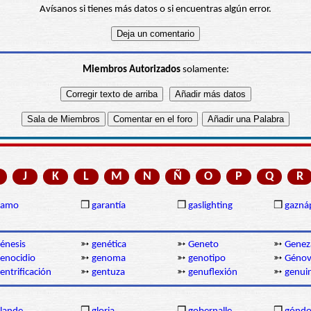
Avísanos si tienes más datos o si encuentras algún error.
Miembros Autorizados
solamente:
J
K
L
M
N
Ñ
O
P
Q
R
gamo
❒
garantía
❒
gaslighting
❒
gazná
énesis
➳
genética
➳
Geneto
➳
Genez
enocidio
➳
genoma
➳
genotipo
➳
Géno
entrificación
➳
gentuza
➳
genuflexión
➳
genui