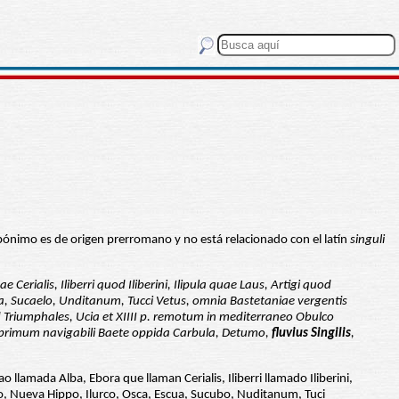
opónimo es de origen prerromano y no está relacionado con el latín
singuli
ialis, Iliberri quod Iliberini, Ilipula quae Laus, Artigi quod
a, Sucaelo, Unditanum, Tucci Vetus, omnia Bastetaniae vergentis
 Triumphales, Ucia et XIIII p. remotum in mediterraneo Obulco
e primum navigabili Baete oppida Carbula, Detumo,
fluvius Singilis
,
llamada Alba, Ebora que llaman Cerialis, Iliberri llamado Iliberini,
io, Nueva Hippo, Ilurco, Osca, Escua, Sucubo, Nuditanum, Tuci