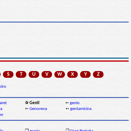
S
T
U
V
W
X
Y
Z
piro
aret
✰ Genil
➳
genio
va
➳
Genoveva
➳
gentamicina
no