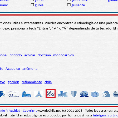
lande
❒
gloria
❒
gobernalle
❒
góndo
guano
❒
gubia
❒
guisante
s secciones útiles e interesantes. Puedes encontrar la etimología de una pal
í” y luego presiona la tecla "Entrar", "↲" o "⚲" dependiendo de tu teclado.
ional
críptido
achicar
doctrina
monocárpico
te
Acapulco
anémona
avo
gorrión
refinamiento
chile
ca de Privacidad
-
Copyright
www.deChile.net. (c) 2001-2026 - Todos los derechos res
do el material en estas páginas es producido por humanos sin usar
inteligencia artific