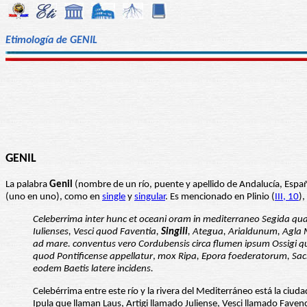
Etimología de GENIL
GENIL
La palabra
Genil
(uno en uno), como en
single
y
singular
. Es mencionado en Plinio (
III, 10
),
Celeberrima inter hunc et oceani oram in mediterraneo Segida quae 
Iulienses, Vesci quod Faventia,
Singili
, Ategua, Arialdunum, Agla M
ad mare. conventus vero Cordubensis circa flumen ipsum Ossigi qu
quod Pontificense appellatur
,
mox Ripa, Epora foederatorum, Saci
eodem Baetis latere incidens.
Celebérrima entre este río y la rivera del Mediterráneo está la ciud
Ipula que llaman Laus, Artigi llamado Juliense, Vesci llamado Faven