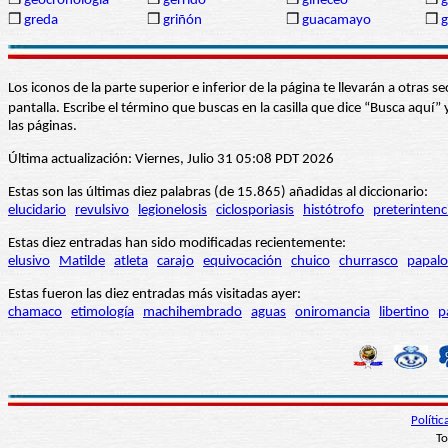
❒
geocronología
❒
gérrido
❒
gineceo
❒
g
❒
greda
❒
griñón
❒
guacamayo
❒
Los iconos de la parte superior e inferior de la página te llevarán a otra
pantalla. Escribe el término que buscas en la casilla que dice “Busca aqu
las páginas.
Última actualización: Viernes, Julio 31 05:08 PDT 2026
Estas son las últimas diez palabras (de 15.865) añadidas al diccionario:
elucidario
revulsivo
legionelosis
ciclosporiasis
histótrofo
preterintenc
Estas diez entradas han sido modificadas recientemente:
elusivo
Matilde
atleta
carajo
equivocación
chuico
churrasco
papalo
Estas fueron las diez entradas más visitadas ayer:
chamaco
etimología
machihembrado
aguas
oniromancia
libertino
p
Políti
To