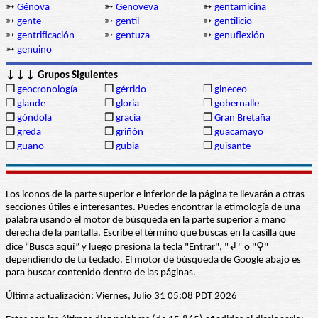
➳
Génova
➳
Genoveva
➳
gentamicina
➳
gente
➳
gentil
➳
gentilicio
➳
gentrificación
➳
gentuza
➳
genuflexión
➳
genuino
↓↓↓ Grupos Siguientes
❒
geocronología
❒
gérrido
❒
gineceo
❒
glande
❒
gloria
❒
gobernalle
❒
góndola
❒
gracia
❒
Gran Bretaña
❒
greda
❒
griñón
❒
guacamayo
❒
guano
❒
gubia
❒
guisante
Los iconos de la parte superior e inferior de la página te llevarán a otras
secciones útiles e interesantes. Puedes encontrar la etimología de una
palabra usando el motor de búsqueda en la parte superior a mano
derecha de la pantalla. Escribe el término que buscas en la casilla que
dice “Busca aquí” y luego presiona la tecla "Entrar", "↲" o "⚲"
dependiendo de tu teclado. El motor de búsqueda de Google abajo es
para buscar contenido dentro de las páginas.
Última actualización: Viernes, Julio 31 05:08 PDT 2026