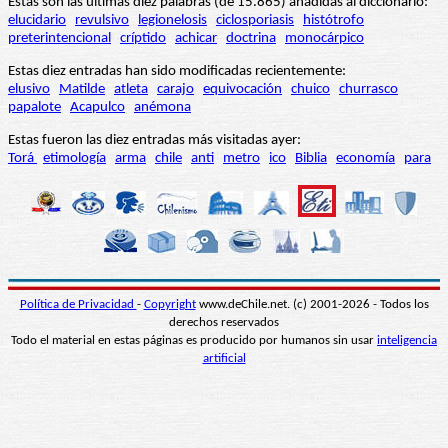
Estas son las últimas diez palabras (de 15.865) añadidas al diccionario:
elucidario
revulsivo
legionelosis
ciclosporiasis
histótrofo
preterintencional
críptido
achicar
doctrina
monocárpico
Estas diez entradas han sido modificadas recientemente:
elusivo
Matilde
atleta
carajo
equivocación
chuico
churrasco
papalote
Acapulco
anémona
Estas fueron las diez entradas más visitadas ayer:
Torá
etimología
arma
chile
anti
metro
ico
Biblia
economía
para
Política de Privacidad
-
Copyright
www.deChile.net. (c) 2001-2026 - Todos los
derechos reservados
Todo el material en estas páginas es producido por humanos sin usar
inteligencia
artificial