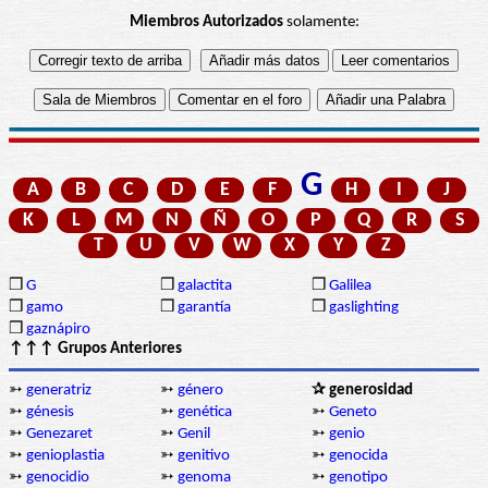
Miembros Autorizados
solamente:
G
A
B
C
D
E
F
H
I
J
K
L
M
N
Ñ
O
P
Q
R
S
T
U
V
W
X
Y
Z
❒
G
❒
galactita
❒
Galilea
❒
gamo
❒
garantía
❒
gaslighting
❒
gaznápiro
↑↑↑ Grupos Anteriores
➳
generatriz
➳
género
✰ generosidad
➳
génesis
➳
genética
➳
Geneto
➳
Genezaret
➳
Genil
➳
genio
➳
genioplastia
➳
genitivo
➳
genocida
➳
genocidio
➳
genoma
➳
genotipo