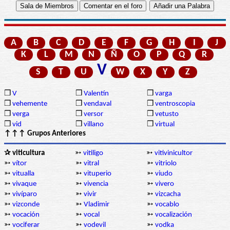
A
B
C
D
E
F
G
H
I
J
K
L
M
N
Ñ
O
P
Q
R
V
S
T
U
W
X
Y
Z
❒
V
❒
Valentín
❒
varga
❒
vehemente
❒
vendaval
❒
ventroscopia
❒
verga
❒
versor
❒
vetusto
❒
vid
❒
villano
❒
virtual
↑↑↑ Grupos Anteriores
✰ viticultura
➳
vitiligo
➳
vitivinicultor
➳
vítor
➳
vitral
➳
vitriolo
➳
vitualla
➳
vituperio
➳
viudo
➳
vivaque
➳
vivencia
➳
vivero
➳
vivíparo
➳
vivir
➳
vizcacha
➳
vizconde
➳
Vladimir
➳
vocablo
➳
vocación
➳
vocal
➳
vocalización
➳
vociferar
➳
vodevil
➳
vodka