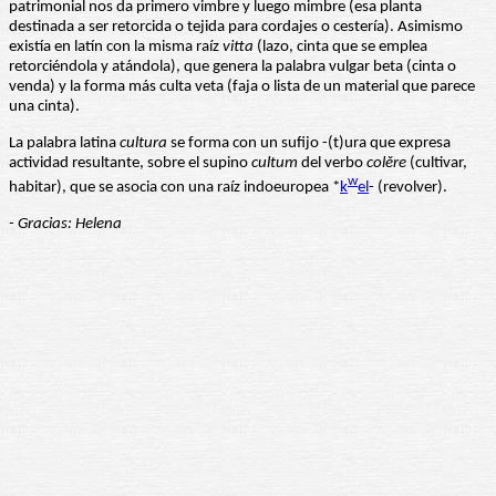
patrimonial nos da primero vimbre y luego mimbre (esa planta
destinada a ser retorcida o tejida para cordajes o cestería). Asimismo
existía en latín con la misma raíz
vitta
(lazo, cinta que se emplea
retorciéndola y atándola), que genera la palabra vulgar beta (cinta o
venda) y la forma más culta veta (faja o lista de un material que parece
una cinta).
La palabra latina
cultura
se forma con un sufijo -(t)ura que expresa
actividad resultante, sobre el supino
cultum
del verbo
colĕre
(cultivar,
w
habitar), que se asocia con una raíz indoeuropea *
k
el
- (revolver).
- Gracias: Helena