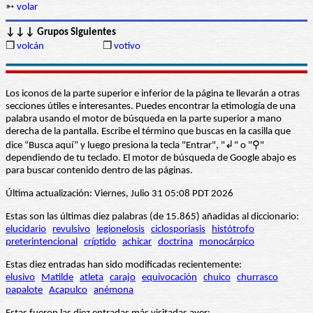
➳
volar
↓↓↓ Grupos Siguientes
❒
volcán
❒
votivo
Los iconos de la parte superior e inferior de la página te llevarán a otras
secciones útiles e interesantes. Puedes encontrar la etimología de una
palabra usando el motor de búsqueda en la parte superior a mano
derecha de la pantalla. Escribe el término que buscas en la casilla que
dice “Busca aquí” y luego presiona la tecla "Entrar", "↲" o "⚲"
dependiendo de tu teclado. El motor de búsqueda de Google abajo es
para buscar contenido dentro de las páginas.
Última actualización: Viernes, Julio 31 05:08 PDT 2026
Estas son las últimas diez palabras (de 15.865) añadidas al diccionario:
elucidario
revulsivo
legionelosis
ciclosporiasis
histótrofo
preterintencional
críptido
achicar
doctrina
monocárpico
Estas diez entradas han sido modificadas recientemente:
elusivo
Matilde
atleta
carajo
equivocación
chuico
churrasco
papalote
Acapulco
anémona