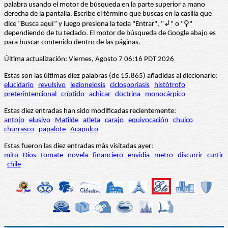
palabra usando el motor de búsqueda en la parte superior a mano
derecha de la pantalla. Escribe el término que buscas en la casilla que
dice “Busca aquí” y luego presiona la tecla "Entrar", "↲" o "⚲"
dependiendo de tu teclado. El motor de búsqueda de Google abajo es
para buscar contenido dentro de las páginas.
Última actualización: Viernes, Agosto 7 06:16 PDT 2026
Estas son las últimas diez palabras (de 15.865) añadidas al diccionario:
elucidario
revulsivo
legionelosis
ciclosporiasis
histótrofo
preterintencional
críptido
achicar
doctrina
monocárpico
Estas diez entradas han sido modificadas recientemente:
antojo
elusivo
Matilde
atleta
carajo
equivocación
chuico
churrasco
papalote
Acapulco
Estas fueron las diez entradas más visitadas ayer:
mito
Dios
tomate
novela
financiero
envidia
metro
discurrir
curtir
chile