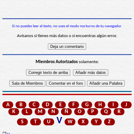
Si no puedes leer el texto, no uses el modo nocturno de tu navegador.
Avísanos si tienes más datos o si encuentras algún error.
Miembros Autorizados
solamente:
A
B
C
D
E
F
G
H
I
J
K
L
M
N
Ñ
O
P
Q
R
V
S
T
U
W
X
Y
Z