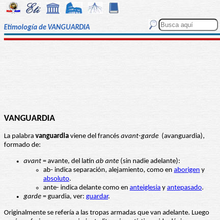
Etimología de VANGUARDIA
VANGUARDIA
La palabra
vanguardia
viene del francés
avant-garde
(avanguardia),
formado de:
avant
= avante, del latín
ab ante
(sin nadie adelante):
ab- indica separación, alejamiento, como en
aborigen
y
absoluto
.
ante- indica delante como en
anteiglesia
y
antepasado
.
garde
= guardia, ver:
guardar
.
Originalmente se refería a las tropas armadas que van adelante. Luego