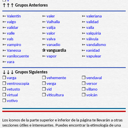
❒
V
↑↑↑ Grupos Anteriores
➳
Valentín
➳
valer
➳
valeriana
➳
valgo
➳
Valhalla
➳
validad
➳
validar
➳
valija
➳
valla
➳
valle
➳
valor
➳
valquiria
➳
vals
➳
valva
➳
válvula
➳
vampiro
➳
vanadio
➳
vandalismo
➳
Vanessa
✰ vanguardia
➳
vanidad
➳
vanilocuente
➳
vapor
➳
vapulear
➳
vara
↓↓↓ Grupos Siguientes
❒
varga
❒
vehemente
❒
vendaval
❒
ventroscopia
❒
verga
❒
versor
❒
vetusto
❒
vid
❒
villano
❒
virtual
❒
viticultura
❒
volcán
❒
votivo
Los iconos de la parte superior e inferior de la página te llevarán a otras
secciones útiles e interesantes. Puedes encontrar la etimología de una