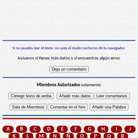
Si no puedes leer el texto, no uses el modo nocturno de tu navegador.
Avísanos si tienes más datos o si encuentras algún error.
Miembros Autorizados
solamente:
A
B
C
D
E
F
G
H
I
J
K
L
M
N
Ñ
O
P
Q
R