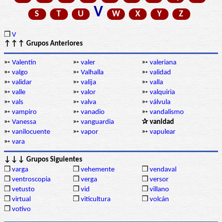
V
S
T
U
W
X
Y
Z
❒
V
↑↑↑ Grupos Anteriores
➳
Valentín
➳
valer
➳
valeriana
➳
valgo
➳
Valhalla
➳
validad
➳
validar
➳
valija
➳
valla
➳
valle
➳
valor
➳
valquiria
➳
vals
➳
valva
➳
válvula
➳
vampiro
➳
vanadio
➳
vandalismo
➳
Vanessa
➳
vanguardia
✰ vanidad
➳
vanilocuente
➳
vapor
➳
vapulear
➳
vara
↓↓↓ Grupos Siguientes
❒
varga
❒
vehemente
❒
vendaval
❒
ventroscopia
❒
verga
❒
versor
❒
vetusto
❒
vid
❒
villano
❒
virtual
❒
viticultura
❒
volcán
❒
votivo