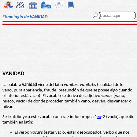
Etimología de VANIDAD
VANIDAD
La palabra
vanidad
viene del latín
vanitas, vanitatis
(cualidad de lo
vano, pura apariencia, fraude, presunción de que se posee algo cuando
el interior está vacío). El vocablo se deriva del adjetivo
vanus
(vano,
hueco, vacío) de donde proceden también vano, desván, desvanecer o
hilván.
Se le atribuye a este vocablo una raíz indoeuropea *
eu
-2 (vacío), que dio
también en latín:
El verbo
vacare
(estar vacío, estar desocupado), verbo que nos