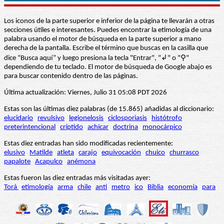
Los iconos de la parte superior e inferior de la página te llevarán a otras
secciones útiles e interesantes. Puedes encontrar la etimología de una
palabra usando el motor de búsqueda en la parte superior a mano
derecha de la pantalla. Escribe el término que buscas en la casilla que
dice “Busca aquí” y luego presiona la tecla "Entrar", "↲" o "⚲"
dependiendo de tu teclado. El motor de búsqueda de Google abajo es
para buscar contenido dentro de las páginas.
Última actualización: Viernes, Julio 31 05:08 PDT 2026
Estas son las últimas diez palabras (de 15.865) añadidas al diccionario:
elucidario
revulsivo
legionelosis
ciclosporiasis
histótrofo
preterintencional
críptido
achicar
doctrina
monocárpico
Estas diez entradas han sido modificadas recientemente:
elusivo
Matilde
atleta
carajo
equivocación
chuico
churrasco
papalote
Acapulco
anémona
Estas fueron las diez entradas más visitadas ayer:
Torá
etimología
arma
chile
anti
metro
ico
Biblia
economía
para