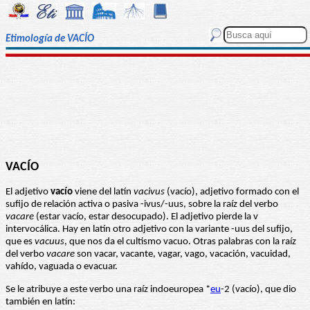
Etimología de VACÍO
VACÍO
El adjetivo
vacío
viene del latín
vacivus
(vacío), adjetivo formado con el
sufijo de relación activa o pasiva -ivus/-uus, sobre la raíz del verbo
vacare
(estar vacío, estar desocupado). El adjetivo pierde la v
intervocálica. Hay en latín otro adjetivo con la variante -uus del sufijo,
que es
vacuus
, que nos da el cultismo vacuo. Otras palabras con la raíz
del verbo
vacare
son vacar, vacante, vagar, vago, vacación, vacuidad,
vahído, vaguada o evacuar.
Se le atribuye a este verbo una raíz indoeuropea *
eu
-2 (vacío), que dio
también en latín: