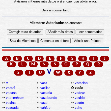
Avísanos si tienes más datos o si encuentras algún error.
Miembros Autorizados
solamente:
A
B
C
D
E
F
G
H
I
J
K
L
M
N
Ñ
O
P
Q
R
V
S
T
U
W
X
Y
Z
➳
V
➳
vaca
➳
vacación
➳
vacarí
➳
vacilar
✰ vacío
➳
vacuna
➳
vacuola
➳
vadear
➳
vademécum
➳
vagabundo
➳
vagido
➳
vagina
➳
vago
➳
vagón
➳
vaguada
➳
vahído
➳
vaho