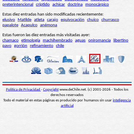
preterintencional
críptido
achicar
doctrina
monocárpico
Estas diez entradas han sido modificadas recientemente:
elusivo
Matilde
atleta
carajo
equivocación
chuico
churrasco
papalote
Acapulco
anémona
Estas fueron las diez entradas más visitadas ayer:
chamaco
etimología
machihembrado
aguas
oniromancia
libertino
pavo
gorrión
refinamiento
chile
Política de Privacidad
-
Copyright
www.deChile.net. (c) 2001-2026 - Todos los
derechos reservados
Todo el material en estas páginas es producido por humanos sin usar
inteligencia
artificial