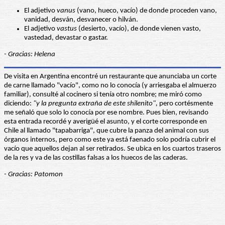
El adjetivo
vanus
(vano, hueco, vacío) de donde proceden vano,
vanidad, desván, desvanecer o hilván.
El adjetivo
vastus
(desierto, vacío), de donde vienen vasto,
vastedad, devastar o gastar.
- Gracias: Helena
De visita en Argentina encontré un restaurante que anunciaba un corte
de carne llamado "vacío", como no lo conocía (y arriesgaba el almuerzo
familiar), consulté al cocinero si tenía otro nombre; me miró como
diciendo:
"y la pregunta extraña de este shilenito",
pero cortésmente
me señaló que solo lo conocía por ese nombre. Pues bien, revisando
esta entrada recordé y averigüé el asunto, y el corte corresponde en
Chile al llamado "tapabarriga", que cubre la panza del animal con sus
órganos internos, pero como este ya está faenado solo podría cubrir el
vacío que aquellos dejan al ser retirados. Se ubica en los cuartos traseros
de la res y va de las costillas falsas a los huecos de las caderas.
- Gracias: Patomon