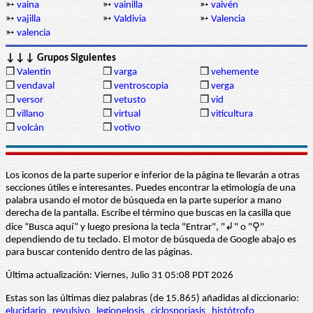
➳
vaina
➳
vainilla
➳
vaivén
➳
vajilla
➳
Valdivia
➳
Valencia
➳
valencia
↓↓↓ Grupos Siguientes
❒
Valentín
❒
varga
❒
vehemente
❒
vendaval
❒
ventroscopia
❒
verga
❒
versor
❒
vetusto
❒
vid
❒
villano
❒
virtual
❒
viticultura
❒
volcán
❒
votivo
Los iconos de la parte superior e inferior de la página te llevarán a otras
secciones útiles e interesantes. Puedes encontrar la etimología de una
palabra usando el motor de búsqueda en la parte superior a mano
derecha de la pantalla. Escribe el término que buscas en la casilla que
dice “Busca aquí” y luego presiona la tecla "Entrar", "↲" o "⚲"
dependiendo de tu teclado. El motor de búsqueda de Google abajo es
para buscar contenido dentro de las páginas.
Última actualización: Viernes, Julio 31 05:08 PDT 2026
Estas son las últimas diez palabras (de 15.865) añadidas al diccionario:
elucidario
revulsivo
legionelosis
ciclosporiasis
histótrofo