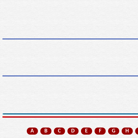
A
B
C
D
E
F
G
H