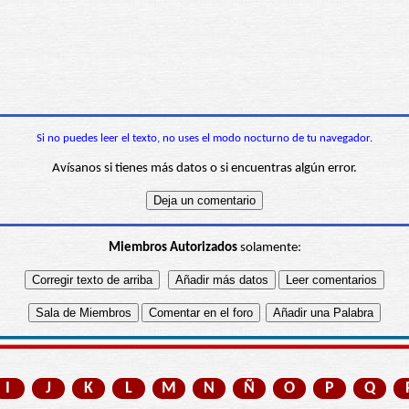
Si no puedes leer el texto, no uses el modo nocturno de tu navegador.
Avísanos si tienes más datos o si encuentras algún error.
Miembros Autorizados
solamente:
I
J
K
L
M
N
Ñ
O
P
Q