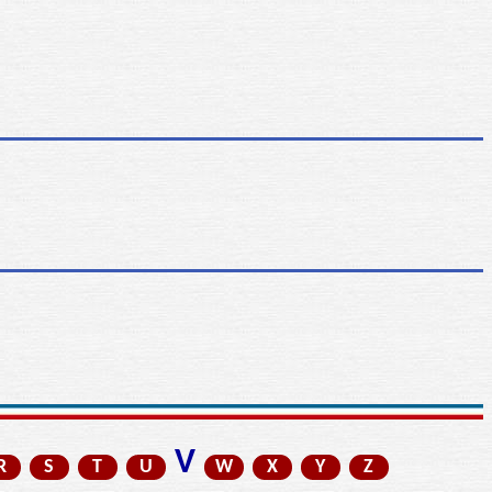
V
R
S
T
U
W
X
Y
Z