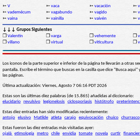
➳
V
➳
vaca
➳
vacación
➳
v
➳
vademécum
➳
vagabundo
➳
vagido
➳
v
➳
vaina
➳
vainilla
➳
vaivén
➳
v
↓↓↓ Grupos Siguientes
❒
Valentín
❒
varga
❒
vehemente
❒
v
❒
villano
❒
virtual
❒
viticultura
❒
v
Los iconos de la parte superior e inferior de la página te llevarán a otra
pantalla. Escribe el término que buscas en la casilla que dice “Busca aqu
las páginas.
Última actualización: Viernes, Agosto 7 06:16 PDT 2026
Estas son las últimas diez palabras (de 15.865) añadidas al diccionario:
elucidario
revulsivo
legionelosis
ciclosporiasis
histótrofo
preterintenc
Estas diez entradas han sido modificadas recientemente:
antojo
elusivo
Matilde
atleta
carajo
equivocación
chuico
churrasco
Estas fueron las diez entradas más visitadas ayer:
ojalá
etimología
metro
chile
envidia
tomate
novela
curtir
financie