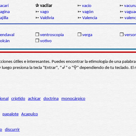
acarí
✰ vacilar
➳
vacío
➳
vacun
agina
➳
vago
➳
vagón
➳
vagua
ajilla
➳
Valdivia
➳
Valencia
➳
valenc
endaval
❒
ventroscopia
❒
verga
❒
versor
olcán
❒
votivo
s secciones útiles e interesantes. Puedes encontrar la etimología de una pal
í” y luego presiona la tecla "Entrar", "↲" o "⚲" dependiendo de tu teclado.
ional
críptido
achicar
doctrina
monocárpico
papalote
Acapulco
ro
discurrir