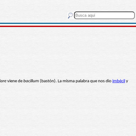
lare
viene de
bacillum
(bastón). La misma palabra que nos dio
imbécil
y