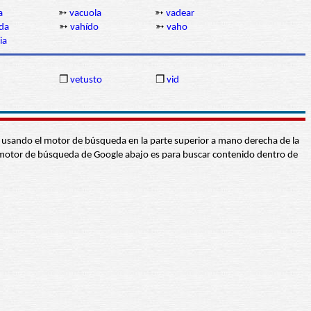
a
➳
vacuola
➳
vadear
da
➳
vahído
➳
vaho
ia
❒
vetusto
❒
vid
abra usando el motor de búsqueda en la parte superior a mano derecha de la
 El motor de búsqueda de Google abajo es para buscar contenido dentro de