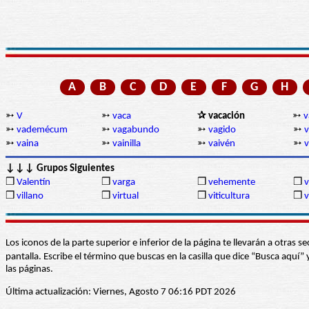
A
B
C
D
E
F
G
H
➳
V
➳
vaca
✰ vacación
➳
v
➳
vademécum
➳
vagabundo
➳
vagido
➳
v
➳
vaina
➳
vainilla
➳
vaivén
➳
v
↓↓↓ Grupos Siguientes
❒
Valentín
❒
varga
❒
vehemente
❒
v
❒
villano
❒
virtual
❒
viticultura
❒
v
Los iconos de la parte superior e inferior de la página te llevarán a otra
pantalla. Escribe el término que buscas en la casilla que dice “Busca aqu
las páginas.
Última actualización: Viernes, Agosto 7 06:16 PDT 2026