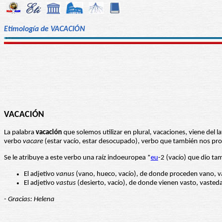
Etimología de VACACIÓN
VACACIÓN
La palabra
vacación
que solemos utilizar en plural, vacaciones, viene del l
verbo
vacare
(estar vacío, estar desocupado), verbo que también nos pro
Se le atribuye a este verbo una raíz indoeuropea *
eu
-2 (vacío) que dio tam
El adjetivo
vanus
(vano, hueco, vacío), de donde proceden vano, v
El adjetivo
vastus
(desierto, vacío), de donde vienen vasto, vasteda
- Gracias: Helena