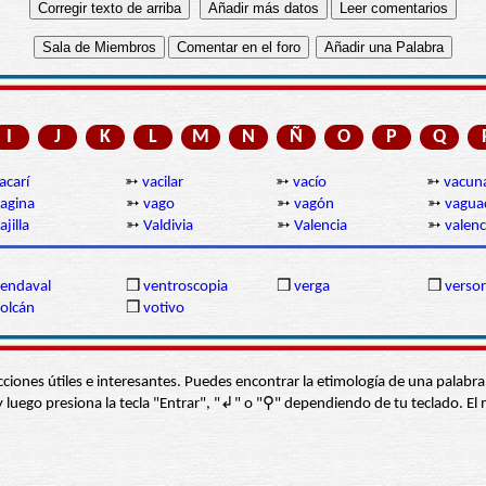
I
J
K
L
M
N
Ñ
O
P
Q
acarí
➳
vacilar
➳
vacío
➳
vacun
agina
➳
vago
➳
vagón
➳
vagua
ajilla
➳
Valdivia
➳
Valencia
➳
valenc
endaval
❒
ventroscopia
❒
verga
❒
versor
olcán
❒
votivo
s secciones útiles e interesantes. Puedes encontrar la etimología de una pal
í” y luego presiona la tecla "Entrar", "↲" o "⚲" dependiendo de tu teclado.