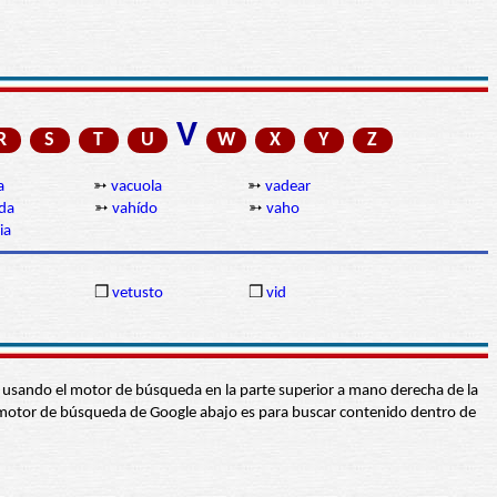
V
R
S
T
U
W
X
Y
Z
a
➳
vacuola
➳
vadear
da
➳
vahído
➳
vaho
ia
❒
vetusto
❒
vid
abra usando el motor de búsqueda en la parte superior a mano derecha de la
 El motor de búsqueda de Google abajo es para buscar contenido dentro de