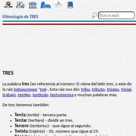
Etimología de TRES
TRES
La palabra
tres
(en referencia al número 3) viene del latín
tres
, y este de
la raíz
indoeuropea
*
trei
-. Esta raíz nos dio:
tribu
,
tributo
,
triceps
,
trivial
,
trabajo
,
testigo
,
testículo
,
testosterona
y muchas palabras más.
De
tres
tenemos también:
Tercia
(
tertia
) - tercera parte.
Terciar
(tertiare) - dividir en tres.
Tercero
(
tertiarius
) - que sigue al segundo.
Treinta
(
triginta
) - 30, número que sigue al 29.