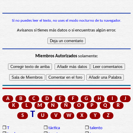
Si no puedes leer el texto, no uses el modo nocturno de tu navegador.
Avísanos si tienes más datos o si encuentras algún error.
Miembros Autorizados
solamente:
A
B
C
D
E
F
G
H
I
J
K
L
M
N
Ñ
O
P
Q
R
T
S
U
V
W
X
Y
Z
❒
T
❒
táctica
❒
talento