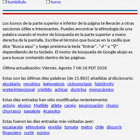
❒
tumbítulo
❒
turco
Los iconos de la parte superior e inferior de la página te llevarán a otras
secciones útiles e interesantes. Puedes encontrar la etimología de una
palabra usando el motor de búsqueda en la parte superior a mano
derecha de la pantalla. Escribe el término que buscas en la casilla que
dice “Busca aquí” y luego presiona la tecla "Entrar", "↲" o "⚲"
dependiendo de tu teclado. El motor de búsqueda de Google abajo es
para buscar contenido dentro de las páginas.
Última actualización: Viernes, Agosto 7 06:16 PDT 2026
Estas son las últimas diez palabras (de 15.865) añadidas al diccionario:
elucidario
revulsivo
legionelosis
ciclosporiasis
histótrofo
preterintencional
críptido
achicar
doctrina
monocárpico
Estas diez entradas han sido modificadas recientemente:
antojo
elusivo
Matilde
atleta
carajo
equivocación
chuico
churrasco
papalote
Acapulco
Estas fueron las diez entradas más visitadas ayer:
escaparate
etimología
envidia
tomate
metro
chile
discurrir
financiero
curtir
púnico