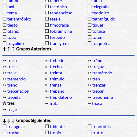
❒
tambo
❒
tapete
❒
tarso
❒
taxi
❒
tectónico
❒
telegrafía
❒
tema
❒
tendencioso
❒
teodolito
❒
teriantrópico
❒
tesela
❒
tetraníquido
❒
tiesto
❒
timocracia
❒
tíquet
❒
titanio
❒
tobramicina
❒
tolteca
❒
topo
❒
torpedo
❒
tótem
❒
tragúlido
❒
transgredir
❒
traquetear
↑↑↑ Grupos Anteriores
➳
trazo
➳
trébede
➳
trébol
➳
trece
➳
trecho
➳
tregua
➳
treile
➳
treinta
➳
tremátodo
➳
tremendo
➳
trémulo
➳
tren
➳
treno
➳
trenza
➳
trenzar
➳
trepanación
➳
trépano
➳
trepar
➳
trepidar
➳
trepidatorio
➳
treponema
✰ tres
➳
treta
➳
triaca
➳
triaje
↓↓↓ Grupos Siguientes
❒
triangular
❒
tridente
❒
tripofobia
❒
trocha
❒
tronío
❒
trutro