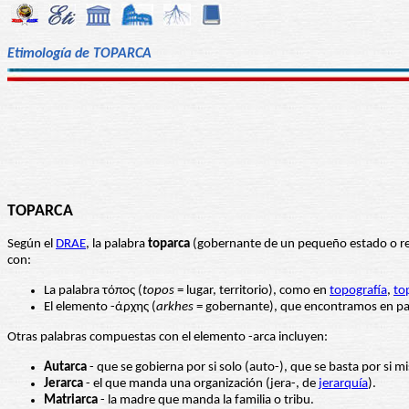
Etimología de TOPARCA
TOPARCA
Según el
DRAE
, la palabra
toparca
(gobernante de un pequeño estado o rei
con:
La palabra τόπος (
topos
= lugar, territorio), como en
topografía
,
to
El elemento -άρχης (
arkhes
= gobernante), que encontramos en p
Otras palabras compuestas con el elemento -arca incluyen:
Autarca
- que se gobierna por si solo (auto-), que se basta por si m
Jerarca
- el que manda una organización (jera-, de
jerarquía
).
Matriarca
- la madre que manda la familia o tribu.