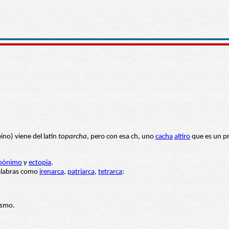
no) viene del latín
toparcha
, pero con esa ch, uno
cacha
altiro
que es un pr
pónimo
y
ectopia
.
alabras como
irenarca
,
patriarca
,
tetrarca
:
ismo.