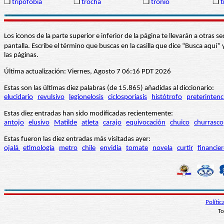
❒
tripofobia
❒
trocha
❒
tronío
❒
t
Los iconos de la parte superior e inferior de la página te llevarán a otra
pantalla. Escribe el término que buscas en la casilla que dice “Busca aqu
las páginas.
Última actualización: Viernes, Agosto 7 06:16 PDT 2026
Estas son las últimas diez palabras (de 15.865) añadidas al diccionario:
elucidario
revulsivo
legionelosis
ciclosporiasis
histótrofo
preterintenc
Estas diez entradas han sido modificadas recientemente:
antojo
elusivo
Matilde
atleta
carajo
equivocación
chuico
churrasco
Estas fueron las diez entradas más visitadas ayer:
ojalá
etimología
metro
chile
envidia
tomate
novela
curtir
financie
Políti
To