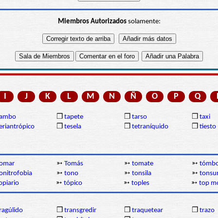
Miembros Autorizados
solamente:
I
J
K
L
M
N
Ñ
O
P
Q
tambo
❒
tapete
❒
tarso
❒
taxi
eriantrópico
❒
tesela
❒
tetraníquido
❒
tiesto
tomar
➳
Tomás
➳
tomate
➳
tómbo
onitrofobia
➳
tono
➳
tonsila
➳
tonsu
opiario
➳
tópico
➳
toples
➳
top m
ragúlido
❒
transgredir
❒
traquetear
❒
trazo