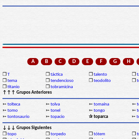
A
B
C
D
E
F
G
H
❒
T
❒
táctica
❒
talento
❒
❒
tema
❒
tendencioso
❒
teodolito
❒
t
❒
titanio
❒
tobramicina
↑↑↑ Grupos Anteriores
➳
tolteca
➳
tolva
➳
tomaína
➳
➳
tomo
➳
tonel
➳
tongo
➳
t
➳
tontosaurio
➳
topacio
✰ toparca
➳
t
↓↓↓ Grupos Siguientes
❒
topo
❒
torpedo
❒
tótem
❒
t