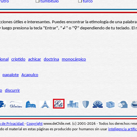
rutro
❒
tumbítulo
❒
turco
s secciones útiles e interesantes. Puedes encontrar la etimología de una pal
í” y luego presiona la tecla "Entrar", "↲" o "⚲" dependiendo de tu teclado.
ional
críptido
achicar
doctrina
monocárpico
papalote
Acapulco
ro
discurrir
ca de Privacidad
-
Copyright
www.deChile.net. (c) 2001-2026 - Todos los derechos res
do el material en estas páginas es producido por humanos sin usar
inteligencia artific