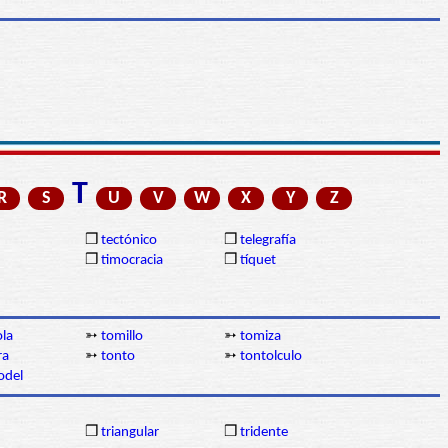
T
R
S
U
V
W
X
Y
Z
❒
tectónico
❒
telegrafía
❒
timocracia
❒
tíquet
la
➳
tomillo
➳
tomiza
ra
➳
tonto
➳
tontolculo
odel
❒
triangular
❒
tridente