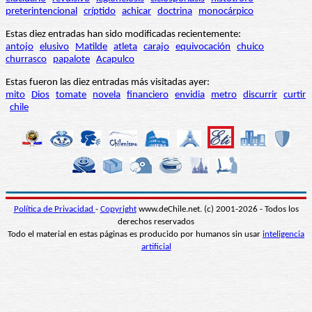
preterintencional
críptido
achicar
doctrina
monocárpico
Estas diez entradas han sido modificadas recientemente:
antojo
elusivo
Matilde
atleta
carajo
equivocación
chuico
churrasco
papalote
Acapulco
Estas fueron las diez entradas más visitadas ayer:
mito
Dios
tomate
novela
financiero
envidia
metro
discurrir
curtir
chile
Política de Privacidad
-
Copyright
www.deChile.net. (c) 2001-2026 - Todos los
derechos reservados
Todo el material en estas páginas es producido por humanos sin usar
inteligencia
artificial