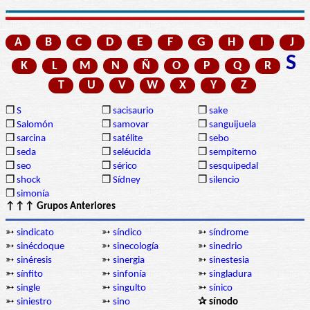
A
B
C
D
E
F
G
H
I
J
S
K
L
M
N
Ñ
O
P
Q
R
T
U
V
W
X
Y
Z
❒
S
❒
sacisaurio
❒
sake
❒
Salomón
❒
samovar
❒
sanguijuela
❒
sarcina
❒
satélite
❒
sebo
❒
seda
❒
seléucida
❒
sempiterno
❒
seo
❒
sérico
❒
sesquipedal
❒
shock
❒
Sídney
❒
silencio
❒
simonía
↑↑↑ Grupos Anteriores
➳
sindicato
➳
síndico
➳
síndrome
➳
sinécdoque
➳
sinecología
➳
sinedrio
➳
sinéresis
➳
sinergia
➳
sinestesia
➳
sínfito
➳
sinfonía
➳
singladura
➳
single
➳
singulto
➳
sínico
➳
siniestro
➳
sino
✰ sínodo