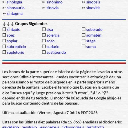
➳
sinología
➳
sinónimo
➳
sinopsis
➳
sinosaurio
➳
sinovia
➳
sinovitis
➳
sintagma
↓↓↓ Grupos Siguientes
❒
sintaxis
❒
sisa
❒
soberado
❒
soez
❒
solercia
❒
somatén
❒
soplar
❒
soso
❒
stage
❒
subrepticio
❒
sudario
❒
suma
❒
supletorio
❒
sustraendo
Los iconos de la parte superior e inferior de la página te llevarán a otras
secciones útiles e interesantes. Puedes encontrar la etimología de una
palabra usando el motor de búsqueda en la parte superior a mano
derecha de la pantalla. Escribe el término que buscas en la casilla que
dice “Busca aquí” y luego presiona la tecla "Entrar", "↲" o "⚲"
dependiendo de tu teclado. El motor de búsqueda de Google abajo es
para buscar contenido dentro de las páginas.
Última actualización: Viernes, Agosto 7 06:16 PDT 2026
Estas son las últimas diez palabras (de 15.865) añadidas al diccionario:
elucidario
revulsivo
legionelosis
ciclosporiasis
histótrofo