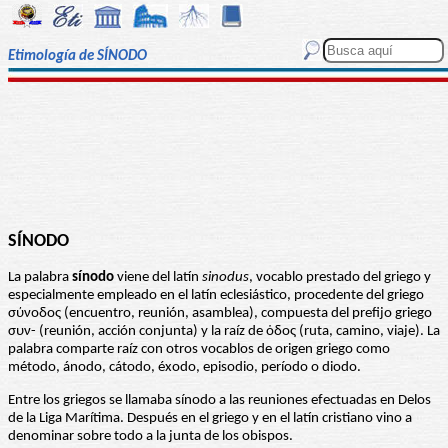
Etimología de SÍNODO
SÍNODO
La palabra
sínodo
viene del latín
sinodus
, vocablo prestado del griego y
especialmente empleado en el latín eclesiástico, procedente del griego
σύνοδος (encuentro, reunión, asamblea), compuesta del prefijo griego
συν- (reunión, acción conjunta) y la raíz de ὁδος (ruta, camino, viaje). La
palabra comparte raíz con otros vocablos de origen griego como
método, ánodo, cátodo, éxodo, episodio, período o diodo.
Entre los griegos se llamaba sínodo a las reuniones efectuadas en Delos
de la Liga Marítima. Después en el griego y en el latín cristiano vino a
denominar sobre todo a la junta de los obispos.