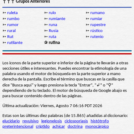
↑↑↑ Grupos Anteriores
➳
ruleta
➳
rulo
➳
rumano
➳
rumbo
➳
rumiante
➳
rumiar
➳
rumor
➳
runa
➳
rupestre
➳
rural
➳
Rusia
➳
rústico
➳
Rut
➳
ruta
➳
rutenio
➳
rutilante
✰ rutina
Los iconos de la parte superior e inferior de la página te llevarán a otras
secciones útiles e interesantes. Puedes encontrar la etimología de una
palabra usando el motor de búsqueda en la parte superior a mano
derecha de la pantalla. Escribe el término que buscas en la casilla que
dice “Busca aquí” y luego presiona la tecla "Entrar", "↲" o "⚲"
dependiendo de tu teclado. El motor de búsqueda de Google abajo es
para buscar contenido dentro de las páginas.
Última actualización: Viernes, Agosto 7 06:16 PDT 2026
Estas son las últimas diez palabras (de 15.865) añadidas al diccionario:
elucidario
revulsivo
legionelosis
ciclosporiasis
histótrofo
preterintencional
críptido
achicar
doctrina
monocárpico