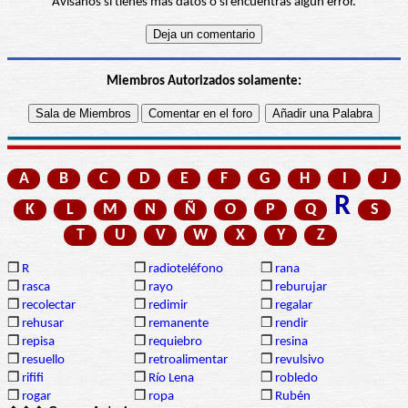
Avísanos si tienes más datos o si encuentras algún error.
Miembros Autorizados solamente:
A
B
C
D
E
F
G
H
I
J
R
K
L
M
N
Ñ
O
P
Q
S
T
U
V
W
X
Y
Z
❒
R
❒
radioteléfono
❒
rana
❒
rasca
❒
rayo
❒
reburujar
❒
recolectar
❒
redimir
❒
regalar
❒
rehusar
❒
remanente
❒
rendir
❒
repisa
❒
requiebro
❒
resina
❒
resuello
❒
retroalimentar
❒
revulsivo
❒
rififi
❒
Río Lena
❒
robledo
❒
rogar
❒
ropa
❒
Rubén