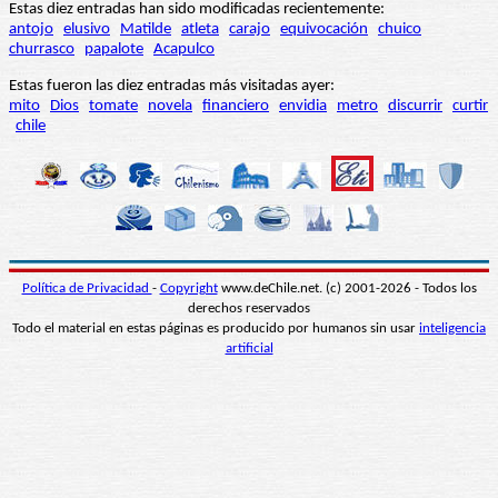
Estas diez entradas han sido modificadas recientemente:
antojo
elusivo
Matilde
atleta
carajo
equivocación
chuico
churrasco
papalote
Acapulco
Estas fueron las diez entradas más visitadas ayer:
mito
Dios
tomate
novela
financiero
envidia
metro
discurrir
curtir
chile
Política de Privacidad
-
Copyright
www.deChile.net. (c) 2001-2026 - Todos los
derechos reservados
Todo el material en estas páginas es producido por humanos sin usar
inteligencia
artificial