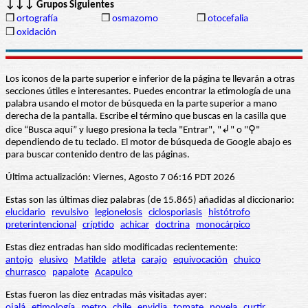
↓↓↓ Grupos Siguientes
❒
ortografía
❒
osmazomo
❒
otocefalia
❒
oxidación
Los iconos de la parte superior e inferior de la página te llevarán a otras
secciones útiles e interesantes. Puedes encontrar la etimología de una
palabra usando el motor de búsqueda en la parte superior a mano
derecha de la pantalla. Escribe el término que buscas en la casilla que
dice “Busca aquí” y luego presiona la tecla "Entrar", "↲" o "⚲"
dependiendo de tu teclado. El motor de búsqueda de Google abajo es
para buscar contenido dentro de las páginas.
Última actualización: Viernes, Agosto 7 06:16 PDT 2026
Estas son las últimas diez palabras (de 15.865) añadidas al diccionario:
elucidario
revulsivo
legionelosis
ciclosporiasis
histótrofo
preterintencional
críptido
achicar
doctrina
monocárpico
Estas diez entradas han sido modificadas recientemente:
antojo
elusivo
Matilde
atleta
carajo
equivocación
chuico
churrasco
papalote
Acapulco
Estas fueron las diez entradas más visitadas ayer:
ojalá
etimología
metro
chile
envidia
tomate
novela
curtir