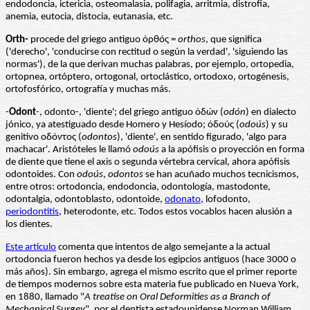
endodoncia, ictericia, osteomalasia, polifagia, arritmia, distrofia,
anemia, eutocia, distocia, eutanasia, etc.
Orth-
procede del griego antiguo ὀρθός =
orthos
, que significa
('derecho', 'conducirse con rectitud o según la verdad', 'siguiendo las
normas'), de la que derivan muchas palabras, por ejemplo, ortopedia,
ortopnea, ortóptero, ortogonal, ortoclástico, ortodoxo, ortogénesis,
ortofosfórico, ortografía y muchas más.
-
Odont
-, odonto-, 'diente'; del griego antiguo ὀδών (
odón
) en dialecto
jónico, ya atestiguado desde Homero y Hesíodo; ὀδούς (
odoús
) y su
genitivo οδόντος (
odontos
), 'diente', en sentido figurado, 'algo para
machacar'. Aristóteles le llamó
odoús
a la apófisis o proyección en forma
de diente que tiene el axis o segunda vértebra cervical, ahora apófisis
odontoides. Con
odoús
,
odontos
se han acuñado muchos tecnicismos,
entre otros: ortodoncia, endodoncia, odontología, mastodonte,
odontalgia, odontoblasto, odontoide,
odonato
, lofodonto,
periodontitis
, heterodonte, etc. Todos estos vocablos hacen alusión a
los dientes.
Este artículo
comenta que intentos de algo semejante a la actual
ortodoncia fueron hechos ya desde los egipcios antiguos (hace 3000 o
más años). Sin embargo, agrega el mismo escrito que el primer reporte
de tiempos modernos sobre esta materia fue publicado en Nueva York,
en 1880, llamado "
A treatise on Oral Deformities as a Branch of
Mechanical Surgey
", por el dentista estadounidense Norman William