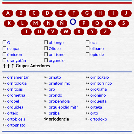
A
B
C
D
E
F
G
H
I
J
O
K
L
M
N
Ñ
P
Q
R
S
T
U
V
W
X
Y
Z
❒
O
❒
oblongo
❒
oca
❒
ocupar
❒
Ofiuco
❒
olíbano
❒
ómicron
❒
onirismo
❒
opioide
❒
orangután
❒
organelo
↑↑↑ Grupos Anteriores
➳
ornamentar
➳
ornato
➳
ornitogalo
➳
ornitología
➳
ornitomimo
➳
ornitorrinco
➳
ornitosis
➳
oro
➳
orografía
➳
orometría
➳
orondo
➳
orónimo
➳
oropel
➳
oropéndola
➳
orquesta
➳
orquídea
➳
orquiepididimit*
➳
ortega
➳
ortejo
➳
ortiba
➳
orto
➳
ortobiosis
✰ ortodoncia
➳
ortodoxo
➳
ortognato