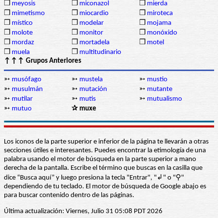
❒
meyosis
❒
miconazol
❒
mierda
❒
mimetismo
❒
miocardio
❒
miroteca
❒
místico
❒
modelar
❒
mojama
❒
molote
❒
monitor
❒
monóxido
❒
mordaz
❒
mortadela
❒
motel
❒
muela
❒
multitudinario
↑↑↑ Grupos Anteriores
➳
musófago
➳
mustela
➳
mustio
➳
musulmán
➳
mutación
➳
mutante
➳
mutilar
➳
mutis
➳
mutualismo
➳
mutuo
✰ muxe
Los iconos de la parte superior e inferior de la página te llevarán a otras
secciones útiles e interesantes. Puedes encontrar la etimología de una
palabra usando el motor de búsqueda en la parte superior a mano
derecha de la pantalla. Escribe el término que buscas en la casilla que
dice “Busca aquí” y luego presiona la tecla "Entrar", "↲" o "⚲"
dependiendo de tu teclado. El motor de búsqueda de Google abajo es
para buscar contenido dentro de las páginas.
Última actualización: Viernes, Julio 31 05:08 PDT 2026