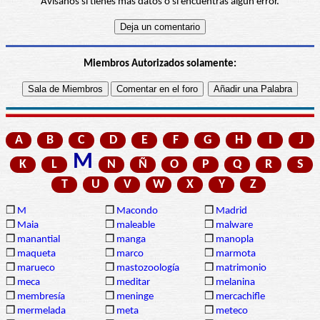
Avísanos si tienes más datos o si encuentras algún error.
Miembros Autorizados solamente:
A
B
C
D
E
F
G
H
I
J
M
K
L
N
Ñ
O
P
Q
R
S
T
U
V
W
X
Y
Z
❒
M
❒
Macondo
❒
Madrid
❒
Maia
❒
maleable
❒
malware
❒
manantial
❒
manga
❒
manopla
❒
maqueta
❒
marco
❒
marmota
❒
marueco
❒
mastozoología
❒
matrimonio
❒
meca
❒
meditar
❒
melanina
❒
membresía
❒
meninge
❒
mercachifle
❒
mermelada
❒
meta
❒
meteco