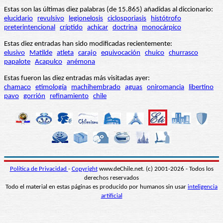
Estas son las últimas diez palabras (de 15.865) añadidas al diccionario:
elucidario
revulsivo
legionelosis
ciclosporiasis
histótrofo
preterintencional
críptido
achicar
doctrina
monocárpico
Estas diez entradas han sido modificadas recientemente:
elusivo
Matilde
atleta
carajo
equivocación
chuico
churrasco
papalote
Acapulco
anémona
Estas fueron las diez entradas más visitadas ayer:
chamaco
etimología
machihembrado
aguas
oniromancia
libertino
pavo
gorrión
refinamiento
chile
Política de Privacidad
-
Copyright
www.deChile.net. (c) 2001-2026 - Todos los
derechos reservados
Todo el material en estas páginas es producido por humanos sin usar
inteligencia
artificial