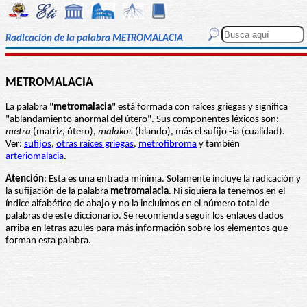
Radicación de la palabra METROMALACIA
METROMALACIA
La palabra "
metromalacia
" está formada con raíces griegas y significa
"ablandamiento anormal del útero". Sus componentes léxicos son:
metra
(matriz, útero),
malakos
(blando), más el sufijo -ia (cualidad).
Ver:
sufijos
,
otras raíces griegas
,
metrofibroma
y también
arteriomalacia
.
Atención
: Esta es una entrada mínima. Solamente incluye la radicación y
la sufijación de la palabra
metromalacia
. Ni siquiera la tenemos en el
índice alfabético de abajo y no la incluimos en el número total de
palabras de este diccionario. Se recomienda seguir los enlaces dados
arriba en letras azules para más información sobre los elementos que
forman esta palabra.