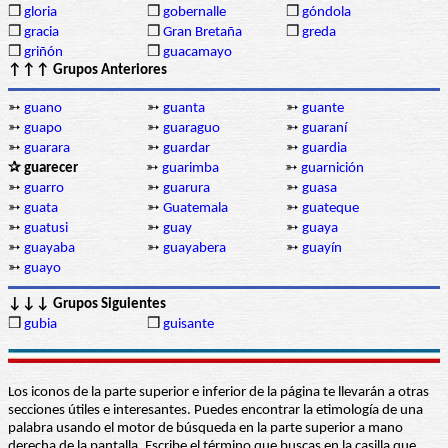
❒
gloria
❒
gobernalle
❒
góndola
❒
gracia
❒
Gran Bretaña
❒
greda
❒
griñón
❒
guacamayo
↑↑↑ Grupos Anteriores
➳
guano
➳
guanta
➳
guante
➳
guapo
➳
guaraguo
➳
guaraní
➳
guarara
➳
guardar
➳
guardia
✰ guarecer
➳
guarimba
➳
guarnición
➳
guarro
➳
guarura
➳
guasa
➳
guata
➳
Guatemala
➳
guateque
➳
guatusi
➳
guay
➳
guaya
➳
guayaba
➳
guayabera
➳
guayín
➳
guayo
↓↓↓ Grupos Siguientes
❒
gubia
❒
guisante
Los iconos de la parte superior e inferior de la página te llevarán a otras
secciones útiles e interesantes. Puedes encontrar la etimología de una
palabra usando el motor de búsqueda en la parte superior a mano
derecha de la pantalla. Escribe el término que buscas en la casilla que