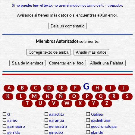
Si no puedes leer el texto, no uses el modo nocturno de tu navegador.
Avísanos si tienes más datos o si encuentras algún error.
Miembros Autorizados
solamente:
G
A
B
C
D
E
F
H
I
J
K
L
M
N
Ñ
O
P
Q
R
S
T
U
V
W
X
Y
Z
❒
G
❒
galactita
❒
Galilea
❒
gamo
❒
garantía
❒
gaslighting
❒
gaznápiro
❒
generatriz
❒
geocronología
❒
gérrido
❒
gineceo
❒
glande