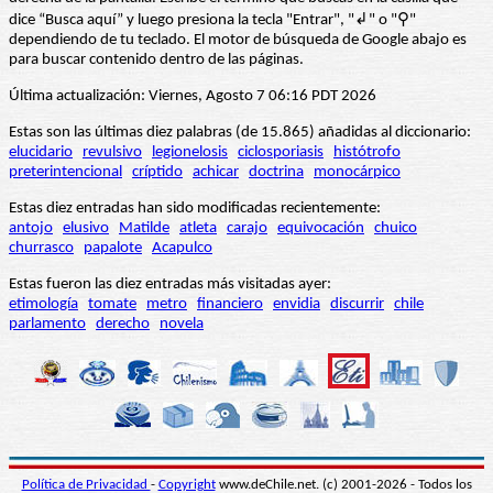
dice “Busca aquí” y luego presiona la tecla "Entrar", "↲" o "⚲"
dependiendo de tu teclado. El motor de búsqueda de Google abajo es
para buscar contenido dentro de las páginas.
Última actualización: Viernes, Agosto 7 06:16 PDT 2026
Estas son las últimas diez palabras (de 15.865) añadidas al diccionario:
elucidario
revulsivo
legionelosis
ciclosporiasis
histótrofo
preterintencional
críptido
achicar
doctrina
monocárpico
Estas diez entradas han sido modificadas recientemente:
antojo
elusivo
Matilde
atleta
carajo
equivocación
chuico
churrasco
papalote
Acapulco
Estas fueron las diez entradas más visitadas ayer:
etimología
tomate
metro
financiero
envidia
discurrir
chile
parlamento
derecho
novela
Política de Privacidad
-
Copyright
www.deChile.net. (c) 2001-2026 - Todos los