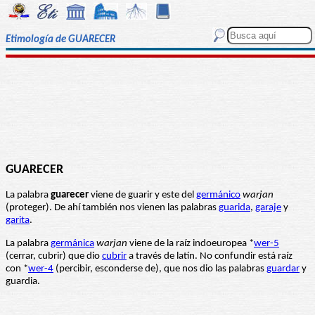
Etimología de GUARECER
GUARECER
La palabra
guarecer
viene de guarir y este del
germánico
warjan
(proteger). De ahí también nos vienen las palabras
guarida
,
garaje
y
garita
.
La palabra
germánica
warjan
viene de la raíz indoeuropea *
wer-5
(cerrar, cubrir) que dio
cubrir
a través de latín. No confundir está raíz
con *
wer-4
(percibir, esconderse de), que nos dio las palabras
guardar
y
guardia.