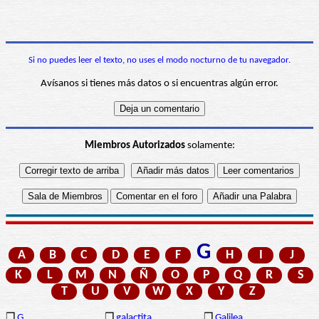
Si no puedes leer el texto, no uses el modo nocturno de tu navegador.
Avísanos si tienes más datos o si encuentras algún error.
Miembros Autorizados
solamente:
G
A
B
C
D
E
F
H
I
J
K
L
M
N
Ñ
O
P
Q
R
S
T
U
V
W
X
Y
Z
❒
G
❒
galactita
❒
Galilea