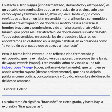
En efecto el latín
vappa
(vino fermentado, desventado y estropeado) es
un vocablo con geminación popular expresiva de la p, vinculado a un
verbo
vapire
y también a un adjetivo
vapidus
. Tanto
vappa
como
vapidus
se aplicaron en latín en sentido moral al hombre corrompido y
moralmente estropeado, de donde su sentido pasa a aplicarse al
hombre bravucón y pendenciero, y de ahí al presumido, atrevido y
bizarro, que podía resultar atractivo, de donde deriva su valor de bello.
Todos estos sentidos, en especial los de bravucón o bizarro, los
encontramos en castellano en la lengua habitual, en expresiones como
"a ver quién es el guapo que se atreve a hacer esto".
Pero la forma latina
vappa
que se refiere a vino fermentado y
estropeado, que ha exhalado diversos vapores, parece que tiene la raíz
de
vapor, vaporis
(vapor). Este vocablo latino se vincula a una raíz
indoeuropea
*
kwep
- (cocer, agitarse violentamente), que también se
asocia al verbo
cupere
(desear ardientemente), que nos ha dejado
palabras como codicia, concupiscencia y Cupido, el nombre del diosecillo
del deseo amoroso.
- Gracias: Helena
En cuba también significa "bravucón" en cierto grado, y hasta hay la
expresión "tirar guaperías".