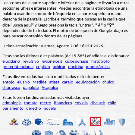
Los iconos de la parte superior e inferior de la página te llevarán a otras
secciones útiles e interesantes. Puedes encontrar la etimología de una
palabra usando el motor de búsqueda en la parte superior a mano
derecha de la pantalla. Escribe el término que buscas en la casilla que
dice “Busca aquí” y luego presiona la tecla "Entrar", "↲" o "⚲"
dependiendo de tu teclado. El motor de búsqueda de Google abajo es
para buscar contenido dentro de las páginas.
Última actualización: Viernes, Agosto 7 06:16 PDT 2026
Estas son las últimas diez palabras (de 15.865) añadidas al diccionario:
elucidario
revulsivo
legionelosis
ciclosporiasis
histótrofo
preterintencional
críptido
achicar
doctrina
monocárpico
Estas diez entradas han sido modificadas recientemente:
antojo
elusivo
Matilde
atleta
carajo
equivocación
chuico
churrasco
papalote
Acapulco
Estas fueron las diez entradas más visitadas ayer:
etimología
tomate
metro
financiero
envidia
discurrir
chile
parlamento
derecho
novela