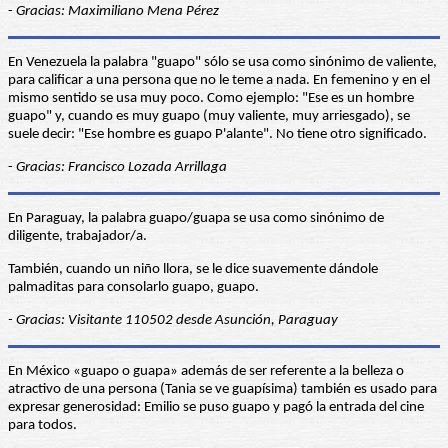
-
Gracias: Maximiliano Mena Pérez
En Venezuela la palabra "guapo" sólo se usa como sinónimo de valiente,
para calificar a una persona que no le teme a nada. En femenino y en el
mismo sentido se usa muy poco. Como ejemplo: "Ese es un hombre
guapo" y, cuando es muy guapo (muy valiente, muy arriesgado), se
suele decir: "Ese hombre es guapo P'alante". No tiene otro significado.
-
Gracias: Francisco Lozada Arrillaga
En Paraguay, la palabra guapo/guapa se usa como sinónimo de
diligente, trabajador/a.
También, cuando un niño llora, se le dice suavemente dándole
palmaditas para consolarlo guapo, guapo.
- Gracias: Visitante 110502 desde Asunción, Paraguay
En México «guapo o guapa» además de ser referente a la belleza o
atractivo de una persona (Tania se ve guapísima) también es usado para
expresar generosidad: Emilio se puso guapo y pagó la entrada del cine
para todos.