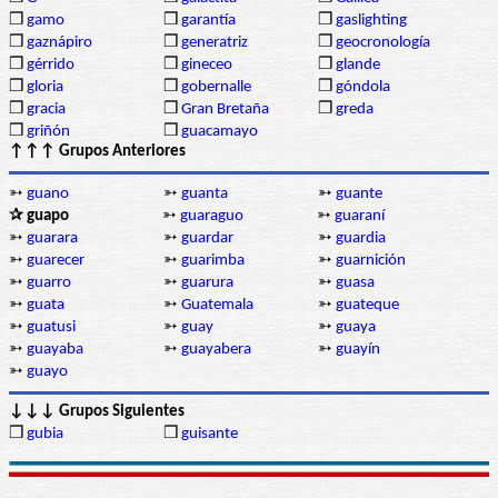
❒
gamo
❒
garantía
❒
gaslighting
❒
gaznápiro
❒
generatriz
❒
geocronología
❒
gérrido
❒
gineceo
❒
glande
❒
gloria
❒
gobernalle
❒
góndola
❒
gracia
❒
Gran Bretaña
❒
greda
❒
griñón
❒
guacamayo
↑↑↑ Grupos Anteriores
➳
guano
➳
guanta
➳
guante
✰ guapo
➳
guaraguo
➳
guaraní
➳
guarara
➳
guardar
➳
guardia
➳
guarecer
➳
guarimba
➳
guarnición
➳
guarro
➳
guarura
➳
guasa
➳
guata
➳
Guatemala
➳
guateque
➳
guatusi
➳
guay
➳
guaya
➳
guayaba
➳
guayabera
➳
guayín
➳
guayo
↓↓↓ Grupos Siguientes
❒
gubia
❒
guisante