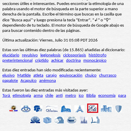
secciones útiles e interesantes. Puedes encontrar la etimología de una
palabra usando el motor de búsqueda en la parte superior a mano
derecha de la pantalla. Escribe el término que buscas en la casilla que
dice “Busca aquí” y luego presiona la tecla "Entrar", "↲" o "⚲"
dependiendo de tu teclado. El motor de búsqueda de Google abajo es
para buscar contenido dentro de las páginas.
Última actualización: Viernes, Julio 31 05:08 PDT 2026
Estas son las últimas diez palabras (de 15.865) añadidas al diccionario:
elucidario
revulsivo
legionelosis
ciclosporiasis
histótrofo
preterintencional
críptido
achicar
doctrina
monocárpico
Estas diez entradas han sido modificadas recientemente:
elusivo
Matilde
atleta
carajo
equivocación
chuico
churrasco
papalote
Acapulco
anémona
Estas fueron las diez entradas más visitadas ayer:
Torá
etimología
arma
chile
anti
metro
ico
Biblia
economía
para