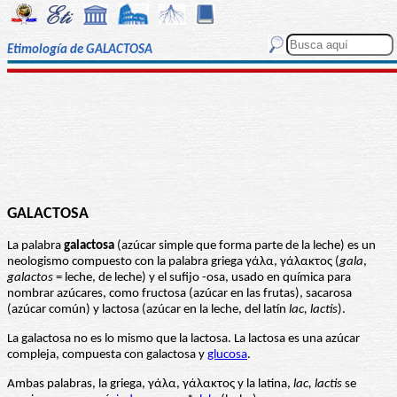
Etimología de GALACTOSA
GALACTOSA
La palabra
galactosa
(azúcar simple que forma parte de la leche) es un
neologismo compuesto con la palabra griega γάλα, γάλακτος (
gala
,
galactos
= leche, de leche) y el sufijo -osa, usado en química para
nombrar azúcares, como fructosa (azúcar en las frutas), sacarosa
(azúcar común) y lactosa (azúcar en la leche, del latín
lac, lactis
).
La galactosa no es lo mismo que la lactosa. La lactosa es una azúcar
compleja, compuesta con galactosa y
glucosa
.
Ambas palabras, la griega, γάλα, γάλακτος y la latina,
lac, lactis
se