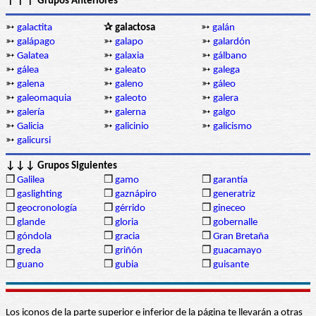
↑↑↑ Grupos Anteriores
➳
galactita
✰ galactosa
➳
galán
➳
galápago
➳
galapo
➳
galardón
➳
Galatea
➳
galaxia
➳
gálbano
➳
gálea
➳
galeato
➳
galega
➳
galena
➳
galeno
➳
gáleo
➳
galeomaquia
➳
galeoto
➳
galera
➳
galería
➳
galerna
➳
galgo
➳
Galicia
➳
galicinio
➳
galicismo
➳
galicursi
↓↓↓ Grupos Siguientes
❒
Galilea
❒
gamo
❒
garantía
❒
gaslighting
❒
gaznápiro
❒
generatriz
❒
geocronología
❒
gérrido
❒
gineceo
❒
glande
❒
gloria
❒
gobernalle
❒
góndola
❒
gracia
❒
Gran Bretaña
❒
greda
❒
griñón
❒
guacamayo
❒
guano
❒
gubia
❒
guisante
Los iconos de la parte superior e inferior de la página te llevarán a otras