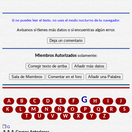
Si no puedes leer el texto, no uses el modo nocturno de tu navegador.
Avísanos si tienes más datos o si encuentras algún error.
Miembros Autorizados
solamente:
G
A
B
C
D
E
F
H
I
J
K
L
M
N
Ñ
O
P
Q
R
S
T
U
V
W
X
Y
Z
❒
G