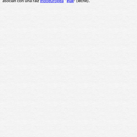
asocian con una raíz
indoeuropea
*
glak
- (leche).