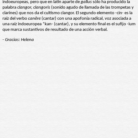
indoeuropeas, pero que en latín aparte de
gallus
sólo ha producido la
palabra
clangor, clangoris
(sonido agudo de llamada de las trompetas y
clarines) que nos da el cultismo clangor. El segundo elemento -cin- es la
raíz del verbo
canĕre
(cantar) con una apofonía radical, voz asociada a
una raíz indoeuropea *kan- (cantar), y su elemento final es el sufijo -ium
que marca sustantivos de resultado de una acción verbal.
- Gracias: Helena