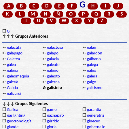
G
A
B
C
D
E
F
H
I
J
K
L
M
N
Ñ
O
P
Q
R
S
T
U
V
W
X
Y
Z
❒
G
↑↑↑ Grupos Anteriores
➳
galactita
➳
galactosa
➳
galán
➳
galápago
➳
galapo
➳
galardón
➳
Galatea
➳
galaxia
➳
gálbano
➳
gálea
➳
galeato
➳
galega
➳
galena
➳
galeno
➳
gáleo
➳
galeomaquia
➳
galeoto
➳
galera
➳
galería
➳
galerna
➳
galgo
➳
Galicia
✰ galicinio
➳
galicismo
➳
galicursi
↓↓↓ Grupos Siguientes
❒
Galilea
❒
gamo
❒
garantía
❒
gaslighting
❒
gaznápiro
❒
generatriz
❒
geocronología
❒
gérrido
❒
gineceo
❒
glande
❒
gloria
❒
gobernalle