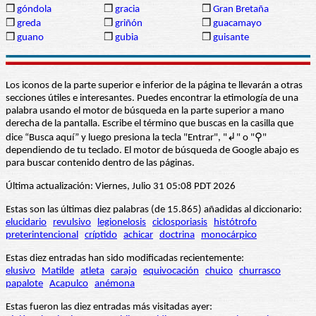
❒
góndola
❒
gracia
❒
Gran Bretaña
❒
greda
❒
griñón
❒
guacamayo
❒
guano
❒
gubia
❒
guisante
Los iconos de la parte superior e inferior de la página te llevarán a otras
secciones útiles e interesantes. Puedes encontrar la etimología de una
palabra usando el motor de búsqueda en la parte superior a mano
derecha de la pantalla. Escribe el término que buscas en la casilla que
dice “Busca aquí” y luego presiona la tecla "Entrar", "↲" o "⚲"
dependiendo de tu teclado. El motor de búsqueda de Google abajo es
para buscar contenido dentro de las páginas.
Última actualización: Viernes, Julio 31 05:08 PDT 2026
Estas son las últimas diez palabras (de 15.865) añadidas al diccionario:
elucidario
revulsivo
legionelosis
ciclosporiasis
histótrofo
preterintencional
críptido
achicar
doctrina
monocárpico
Estas diez entradas han sido modificadas recientemente:
elusivo
Matilde
atleta
carajo
equivocación
chuico
churrasco
papalote
Acapulco
anémona
Estas fueron las diez entradas más visitadas ayer: