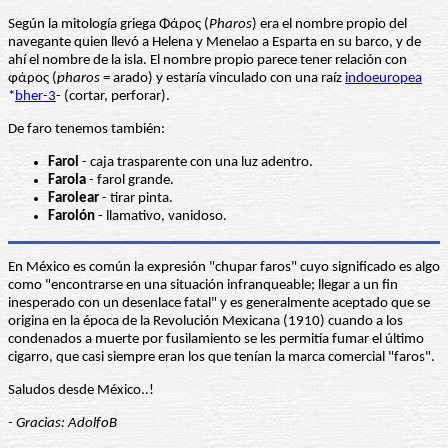
Según la mitología griega Φάρος (
Pharos
) era el nombre propio del
navegante quien llevó a Helena y Menelao a Esparta en su barco, y de
ahí el nombre de la isla. El nombre propio parece tener relación con
φάρος (
pharos
= arado) y estaría vinculado con una raíz
indoeuropea
*
bher-3
- (cortar, perforar).
De faro tenemos también:
Farol
- caja trasparente con una luz adentro.
Farola
- farol grande.
Farolear
- tirar pinta.
Farolón
- llamativo, vanidoso.
En México es común la expresión "chupar faros" cuyo significado es algo
como "encontrarse en una situación infranqueable; llegar a un fin
inesperado con un desenlace fatal" y es generalmente aceptado que se
origina en la época de la Revolución Mexicana (1910) cuando a los
condenados a muerte por fusilamiento se les permitía fumar el último
cigarro, que casi siempre eran los que tenían la marca comercial "faros".
Saludos desde México..!
- Gracias: AdolfoB