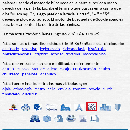
palabra usando el motor de búsqueda en la parte superior a mano
derecha de la pantalla. Escribe el término que buscas en la casilla que
dice “Busca aquí” y luego presiona la tecla "Entrar", "↲" o "⚲"
dependiendo de tu teclado. El motor de búsqueda de Google abajo es
para buscar contenido dentro de las páginas.
Última actualización: Viernes, Agosto 7 06:16 PDT 2026
Estas son las últimas diez palabras (de 15.865) añadidas al diccionario:
elucidario
revulsivo
legionelosis
ciclosporiasis
histótrofo
preterintencional
críptido
achicar
doctrina
monocárpico
Estas diez entradas han sido modificadas recientemente:
antojo
elusivo
Matilde
atleta
carajo
equivocación
chuico
churrasco
papalote
Acapulco
Estas fueron las diez entradas más visitadas ayer:
ojalá
etimología
metro
chile
envidia
tomate
novela
curtir
financiero
discurrir