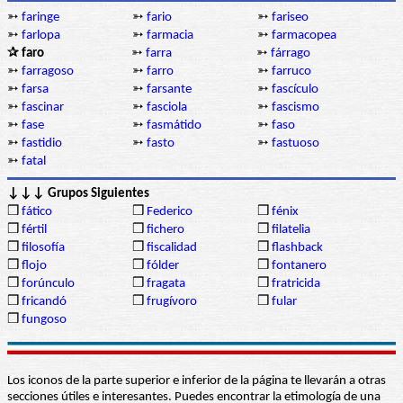
➳
faringe
➳
fario
➳
fariseo
➳
farlopa
➳
farmacia
➳
farmacopea
✰ faro
➳
farra
➳
fárrago
➳
farragoso
➳
farro
➳
farruco
➳
farsa
➳
farsante
➳
fascículo
➳
fascinar
➳
fasciola
➳
fascismo
➳
fase
➳
fasmátido
➳
faso
➳
fastidio
➳
fasto
➳
fastuoso
➳
fatal
↓↓↓ Grupos Siguientes
❒
fático
❒
Federico
❒
fénix
❒
fértil
❒
fichero
❒
filatelia
❒
filosofía
❒
fiscalidad
❒
flashback
❒
flojo
❒
fólder
❒
fontanero
❒
forúnculo
❒
fragata
❒
fratricida
❒
fricandó
❒
frugívoro
❒
fular
❒
fungoso
Los iconos de la parte superior e inferior de la página te llevarán a otras
secciones útiles e interesantes. Puedes encontrar la etimología de una