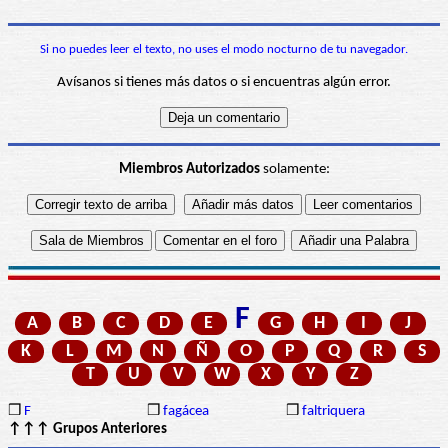
Si no puedes leer el texto, no uses el modo nocturno de tu navegador.
Avísanos si tienes más datos o si encuentras algún error.
Miembros Autorizados
solamente:
F
A
B
C
D
E
G
H
I
J
K
L
M
N
Ñ
O
P
Q
R
S
T
U
V
W
X
Y
Z
❒
F
❒
fagácea
❒
faltriquera
↑↑↑ Grupos Anteriores