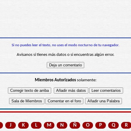
Si no puedes leer el texto, no uses el modo nocturno de tu navegador.
Avísanos si tienes más datos o si encuentras algún error.
Miembros Autorizados
solamente:
J
K
L
M
N
Ñ
O
P
Q
R