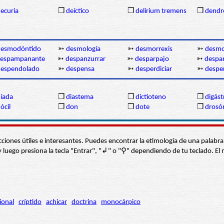
ecuria
❒
deíctico
❒
delirium tremens
❒
dendr
desmodóntido
➳
desmología
➳
desmorrexis
➳
desmo
espampanante
➳
despanzurrar
➳
desparpajo
➳
despa
despendolado
➳
despensa
➳
desperdiciar
➳
desper
íada
❒
diastema
❒
dictioteno
❒
digást
ócil
❒
don
❒
dote
❒
drosó
s secciones útiles e interesantes. Puedes encontrar la etimología de una pal
í” y luego presiona la tecla "Entrar", "↲" o "⚲" dependiendo de tu teclado.
ional
críptido
achicar
doctrina
monocárpico