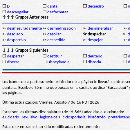
❒
D
❒
danta
❒
decaedro
❒
d
❒
descangallar
❒
desfachatez
↑↑↑ Grupos Anteriores
➳
desmesuradamente
➳
desmielinización
➳
desmineralizar
➳
➳
desolado
➳
desollar
✰ despachar
➳
d
➳
despectivo
➳
despedida
➳
despejar
➳
↓↓↓ Grupos Siguientes
❒
despertar
❒
destituir
❒
deuterio
❒
d
❒
disecar
❒
Disneylandia
❒
distocia
❒
d
Los iconos de la parte superior e inferior de la página te llevarán a otra
pantalla. Escribe el término que buscas en la casilla que dice “Busca aqu
las páginas.
Última actualización: Viernes, Agosto 7 06:16 PDT 2026
Estas son las últimas diez palabras (de 15.865) añadidas al diccionario:
elucidario
revulsivo
legionelosis
ciclosporiasis
histótrofo
preterintenc
Estas diez entradas han sido modificadas recientemente: