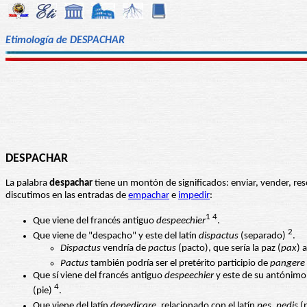
Etimología de DESPACHAR
DESPACHAR
La palabra
despachar
tiene un montón de significados: enviar, vender, res
discutimos en las entradas de
empachar
e
impedir
:
1 4
Que viene del francés antiguo
despeechier
.
2
Que viene de "despacho" y este del latín
dispactus
(separado)
.
Dispactus
vendría de
pactus
(pacto), que sería la paz (
pax
) 
Pactus
también podría ser el pretérito participio de
pangere
Que sí viene del francés antiguo
despeechier
y este de su antónim
4
(pie)
.
Que viene del latín
depedicare
, relacionado con el latín
pes, pedis
(