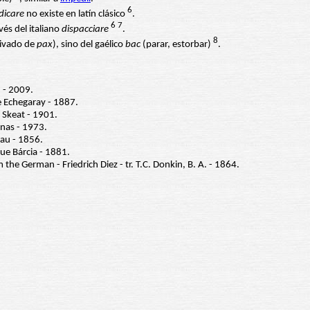
6
dicare
no existe en latín clásico
.
6
7
avés del italiano
dispacciare
.
8
ivado de
pax
), sino del gaélico
bac
(parar, estorbar)
.
 - 2009.
 Echegaray - 1887.
 Skeat - 1901.
nas - 1973.
au - 1856.
ue Bárcia - 1881.
m the German - Friedrich Diez - tr. T.C. Donkin, B. A. - 1864.