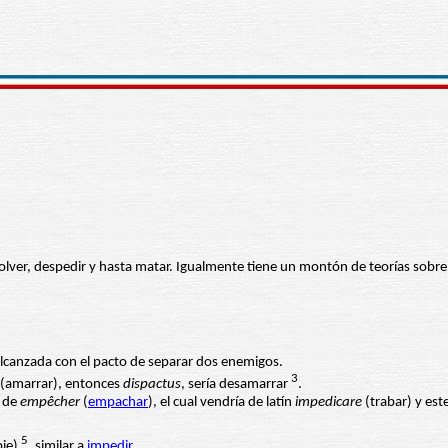
olver, despedir y hasta matar. Igualmente tiene un montón de teorías sobre 
alcanzada con el pacto de separar dos enemigos.
3
(amarrar), entonces
dispactus
, sería desamarrar
.
o de
empêcher
(
empachar
), el cual vendría de latín
impedicare
(trabar) y est
5
pie)
, similar a
impedir
.