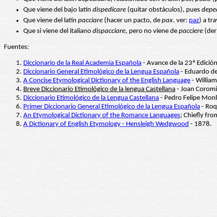
Que viene del bajo latín
dispedicare
(quitar obstáculos), pues
depe
Que viene del latín
pacciare
(hacer un pacto, de
pax
. ver:
paz
) a tr
Que si viene del italiano
dispacciare
, pero no viene de
pacciere
(der
Fuentes:
Diccionario de la Real Academia Española
- Avance de la 23ª Edición
Diccionario General Etimológico de la Lengua Española
- Eduardo de
A Concise Etymological Dictionary of the English Language
- William
Breve Diccionario Etimológico de la lengua Castellana
- Joan Coromi
Diccionario Etimológico de la Lengua Castellana
- Pedro Felipe Monl
Primer Diccionario General Etimológico de la Lengua Española
- Roq
An Etymological Dictionary of the Romance Languages
; Chiefly fro
A Dictionary of English Etymology - Hensleigh Wedgwood
- 1878.