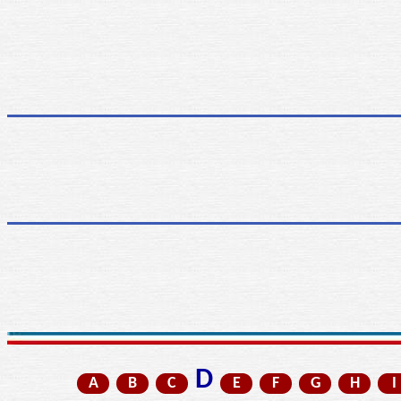
D
A
B
C
E
F
G
H
I