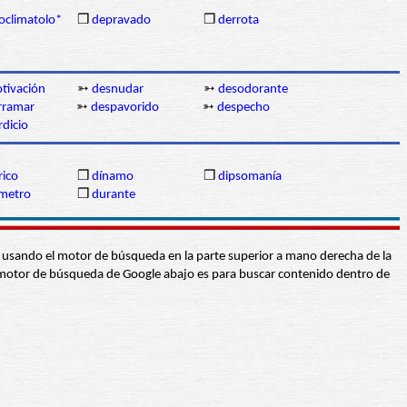
oclimatolo*
❒
depravado
❒
derrota
tivación
➳
desnudar
➳
desodorante
rramar
➳
despavorido
➳
despecho
dicio
rico
❒
dínamo
❒
dipsomanía
metro
❒
durante
abra usando el motor de búsqueda en la parte superior a mano derecha de la
 El motor de búsqueda de Google abajo es para buscar contenido dentro de