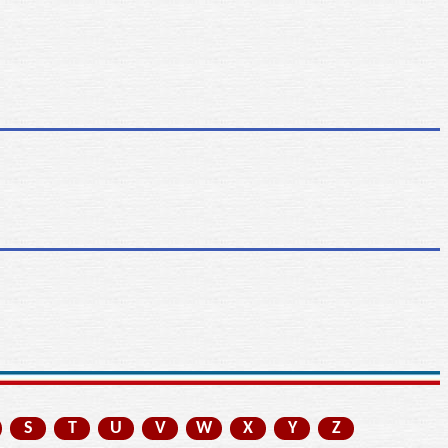
S
T
U
V
W
X
Y
Z