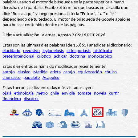
palabra usando el motor de búsqueda en la parte superior a mano
derecha de la pantalla. Escribe el término que buscas en la casilla que
dice “Busca aquí” y luego presiona la tecla "Entrar", "↲" o "⚲"
dependiendo de tu teclado. El motor de búsqueda de Google abajo es
para buscar contenido dentro de las páginas.
Última actualización: Viernes, Agosto 7 06:16 PDT 2026
Estas son las últimas diez palabras (de 15.865) añadidas al diccionario:
elucidario
revulsivo
legionelosis
ciclosporiasis
histótrofo
preterintencional
críptido
achicar
doctrina
monocárpico
Estas diez entradas han sido modificadas recientemente:
antojo
elusivo
Matilde
atleta
carajo
equivocación
chuico
churrasco
papalote
Acapulco
Estas fueron las diez entradas más visitadas ayer:
ojalá
etimología
metro
chile
envidia
tomate
novela
curtir
financiero
discurrir