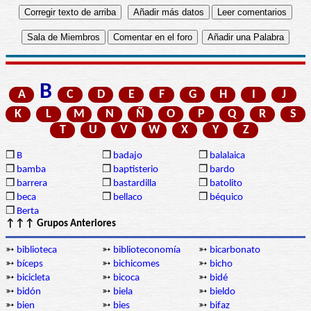
B
A
C
D
E
F
G
H
I
J
K
L
M
N
Ñ
O
P
Q
R
S
T
U
V
W
X
Y
Z
❒
B
❒
badajo
❒
balalaica
❒
bamba
❒
baptisterio
❒
bardo
❒
barrera
❒
bastardilla
❒
batolito
❒
beca
❒
bellaco
❒
béquico
❒
Berta
↑↑↑ Grupos Anteriores
➳
biblioteca
➳
biblioteconomía
➳
bicarbonato
➳
bíceps
➳
bichicomes
➳
bicho
➳
bicicleta
➳
bicoca
➳
bidé
➳
bidón
➳
biela
➳
bieldo
➳
bien
➳
bies
➳
bifaz