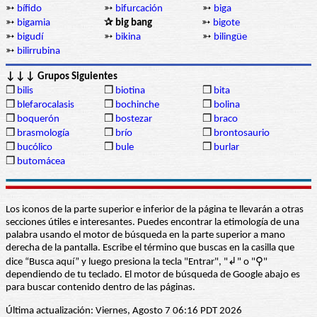
➳
bífido
➳
bifurcación
➳
biga
➳
bigamia
✰ big bang
➳
bigote
➳
bigudí
➳
bikina
➳
bilingüe
➳
bilirrubina
↓↓↓ Grupos Siguientes
❒
bilis
❒
biotina
❒
bita
❒
blefarocalasis
❒
bochinche
❒
bolina
❒
boquerón
❒
bostezar
❒
braco
❒
brasmología
❒
brío
❒
brontosaurio
❒
bucólico
❒
bule
❒
burlar
❒
butomácea
Los iconos de la parte superior e inferior de la página te llevarán a otras
secciones útiles e interesantes. Puedes encontrar la etimología de una
palabra usando el motor de búsqueda en la parte superior a mano
derecha de la pantalla. Escribe el término que buscas en la casilla que
dice “Busca aquí” y luego presiona la tecla "Entrar", "↲" o "⚲"
dependiendo de tu teclado. El motor de búsqueda de Google abajo es
para buscar contenido dentro de las páginas.
Última actualización: Viernes, Agosto 7 06:16 PDT 2026