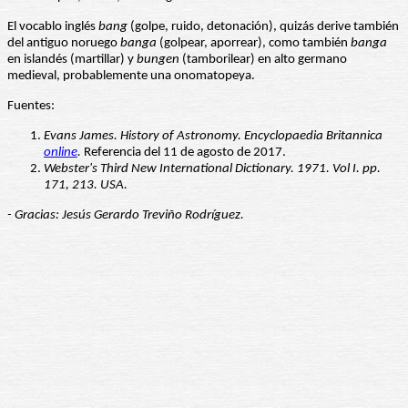
El vocablo inglés
bang
(golpe, ruido, detonación), quizás derive también
del antiguo noruego
banga
(golpear, aporrear), como también
banga
en islandés (martillar) y
bungen
(tamborilear) en alto germano
medieval, probablemente una onomatopeya.
Fuentes:
Evans James. History of Astronomy. Encyclopaedia Britannica
online
.
Referencia del 11 de agosto de 2017.
Webster's Third New International Dictionary. 1971. Vol I. pp.
171, 213. USA.
- Gracias: Jesús Gerardo Treviño Rodríguez.