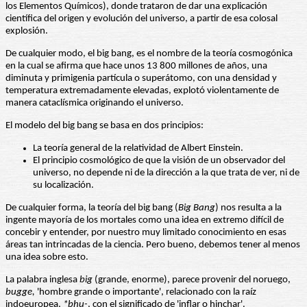
los Elementos Químicos), donde trataron de dar una explicación
científica del origen y evolución del universo, a partir de esa colosal
explosión.
De cualquier modo, el big bang, es el nombre de la teoría cosmogónica
en la cual se afirma que hace unos 13 800 millones de años, una
diminuta y primigenia partícula o superátomo, con una densidad y
temperatura extremadamente elevadas, explotó violentamente de
manera cataclísmica originando el universo.
El modelo del big bang se basa en dos principios:
La teoría general de la relatividad de Albert Einstein.
El principio cosmológico de que la visión de un observador del
universo, no depende ni de la dirección a la que trata de ver, ni de
su localización.
De cualquier forma, la teoría del big bang (
Big Bang
) nos resulta a la
ingente mayoría de los mortales como una idea en extremo difícil de
concebir y entender, por nuestro muy limitado conocimiento en esas
áreas tan intrincadas de la ciencia. Pero bueno, debemos tener al menos
una idea sobre esto.
La palabra inglesa
big
(grande, enorme), parece provenir del noruego,
bugge,
'hombre grande o importante', relacionado con la raíz
indoeuropea,
*bhu-
, con el significado de 'inflar o hinchar'.