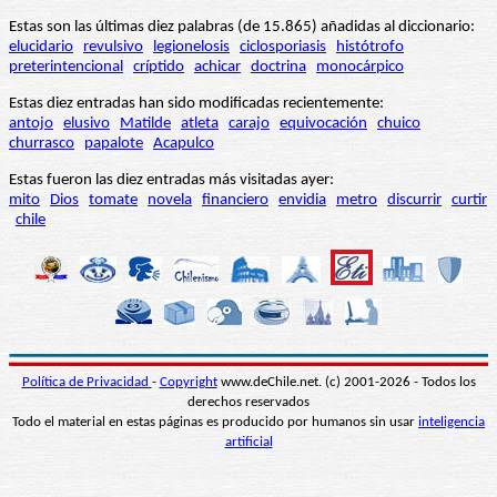
Estas son las últimas diez palabras (de 15.865) añadidas al diccionario:
elucidario
revulsivo
legionelosis
ciclosporiasis
histótrofo
preterintencional
críptido
achicar
doctrina
monocárpico
Estas diez entradas han sido modificadas recientemente:
antojo
elusivo
Matilde
atleta
carajo
equivocación
chuico
churrasco
papalote
Acapulco
Estas fueron las diez entradas más visitadas ayer:
mito
Dios
tomate
novela
financiero
envidia
metro
discurrir
curtir
chile
Política de Privacidad
-
Copyright
www.deChile.net. (c) 2001-2026 - Todos los
derechos reservados
Todo el material en estas páginas es producido por humanos sin usar
inteligencia
artificial