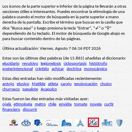
Los iconos de la parte superior e inferior de la página te llevarán a otras
secciones útiles e interesantes. Puedes encontrar la etimología de una
palabra usando el motor de búsqueda en la parte superior a mano
derecha de la pantalla. Escribe el término que buscas en la casilla que
dice “Busca aquí” y luego presiona la tecla "Entrar", "↲" o "⚲"
dependiendo de tu teclado. El motor de búsqueda de Google abajo es
para buscar contenido dentro de las páginas.
Última actualización: Viernes, Agosto 7 06:16 PDT 2026
Estas son las últimas diez palabras (de 15.865) añadidas al diccionario:
elucidario
revulsivo
legionelosis
ciclosporiasis
histótrofo
preterintencional
críptido
achicar
doctrina
monocárpico
Estas diez entradas han sido modificadas recientemente:
antojo
elusivo
Matilde
atleta
carajo
equivocación
chuico
churrasco
papalote
Acapulco
Estas fueron las diez entradas más visitadas ayer:
ojalá
etimología
metro
chile
envidia
tomate
novela
curtir
financiero
discurrir