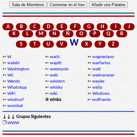
A
B
C
D
E
F
G
H
I
J
K
L
M
N
Ñ
O
P
Q
R
W
S
T
U
V
X
Y
Z
➳
W
➳
wach
➳
wagneriano
➳
walabí
➳
wapití
➳
warfarina
➳
Washington
➳
waterpolo
➳
watt
➳
WC
➳
web
➳
weimaraner
➳
Wendy
➳
wéstern
➳
weyler
➳
WhatsApp
➳
whisky
➳
widia
➳
WiFi
➳
wiki
➳
Windows
➳
windsurf
✰ winka
➳
wolframio
➳
wombat
↓↓↓ Grupos Siguientes
❒
WWW