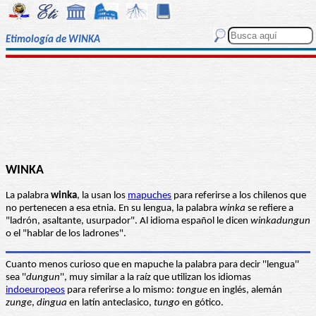
Etimología de WINKA
WINKA
La palabra
winka
, la usan los
mapuches
para referirse a los chilenos que
no pertenecen a esa etnia. En su lengua, la palabra
winka
se refiere a
"ladrón, asaltante, usurpador". Al idioma español le dicen
winkadungun
o el "hablar de los ladrones".
Cuanto menos curioso que en mapuche la palabra para decir ''lengua''
sea ''
dungun
'', muy similar a la raíz que utilizan los idiomas
indoeuropeos
para referirse a lo mismo:
tongue
en inglés, alemán
zunge
,
dingua
en latín anteclasico,
tungo
en gótico.