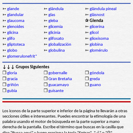
➳
glande
➳
glándula
➳
glándula pineal
➳
glandular
➳
glas
➳
glásnost
➳
glaucoma
➳
gleba
✰ Glenda
➳
glenoides
➳
glicemia
➳
glicerina
➳
glicina
➳
glicinia
➳
glicol
➳
glifo
➳
glifosato
➳
glioxisoma
➳
gliptoteca
➳
globalización
➳
globina
➳
globo
➳
globulina
➳
glomérulo
➳
glomerulonefrit*
↓↓↓ Grupos Siguientes
❒
gloria
❒
gobernalle
❒
góndola
❒
gracia
❒
Gran Bretaña
❒
greda
❒
griñón
❒
guacamayo
❒
guano
❒
gubia
❒
guisante
Los iconos de la parte superior e inferior de la página te llevarán a otras
secciones útiles e interesantes. Puedes encontrar la etimología de una
palabra usando el motor de búsqueda en la parte superior a mano
derecha de la pantalla. Escribe el término que buscas en la casilla que