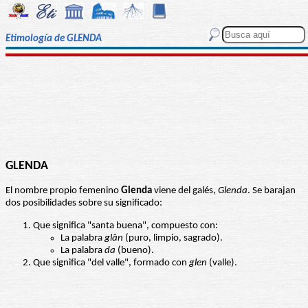
Etimología de GLENDA
GLENDA
El nombre propio femenino
Glenda
viene del galés,
Glenda
. Se barajan
dos posibilidades sobre su significado:
Que significa "santa buena", compuesto con:
La palabra
glân
(puro, limpio, sagrado).
La palabra
da
(bueno).
Que significa "del valle", formado con
glen
(valle).