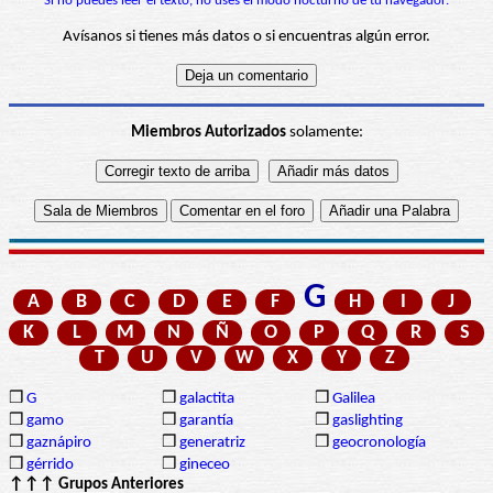
Si no puedes leer el texto, no uses el modo nocturno de tu navegador.
Avísanos si tienes más datos o si encuentras algún error.
Miembros Autorizados
solamente:
G
A
B
C
D
E
F
H
I
J
K
L
M
N
Ñ
O
P
Q
R
S
T
U
V
W
X
Y
Z
❒
G
❒
galactita
❒
Galilea
❒
gamo
❒
garantía
❒
gaslighting
❒
gaznápiro
❒
generatriz
❒
geocronología
❒
gérrido
❒
gineceo
↑↑↑ Grupos Anteriores