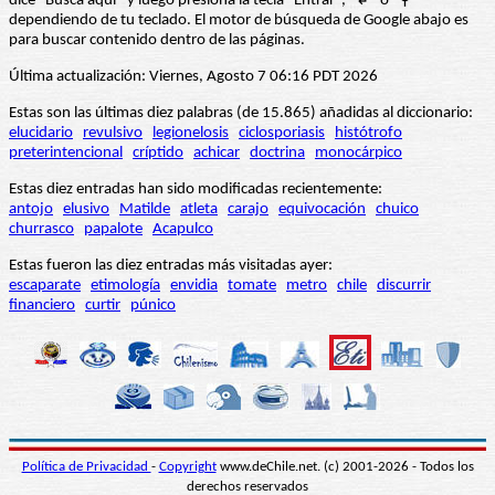
dice “Busca aquí” y luego presiona la tecla "Entrar", "↲" o "⚲"
dependiendo de tu teclado. El motor de búsqueda de Google abajo es
para buscar contenido dentro de las páginas.
Última actualización: Viernes, Agosto 7 06:16 PDT 2026
Estas son las últimas diez palabras (de 15.865) añadidas al diccionario:
elucidario
revulsivo
legionelosis
ciclosporiasis
histótrofo
preterintencional
críptido
achicar
doctrina
monocárpico
Estas diez entradas han sido modificadas recientemente:
antojo
elusivo
Matilde
atleta
carajo
equivocación
chuico
churrasco
papalote
Acapulco
Estas fueron las diez entradas más visitadas ayer:
escaparate
etimología
envidia
tomate
metro
chile
discurrir
financiero
curtir
púnico
Política de Privacidad
-
Copyright
www.deChile.net. (c) 2001-2026 - Todos los
derechos reservados