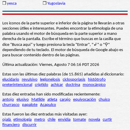
❒
yesca
❒
Yugoslavia
Los iconos de la parte superior e inferior de la página te llevarán a otras
secciones útiles e interesantes. Puedes encontrar la etimología de una
palabra usando el motor de búsqueda en la parte superior a mano
derecha de la pantalla. Escribe el término que buscas en la casilla que
dice “Busca aquí” y luego presiona la tecla "Entrar", "↲" o "⚲"
dependiendo de tu teclado. El motor de búsqueda de Google abajo es
para buscar contenido dentro de las páginas.
Última actualización: Viernes, Agosto 7 06:16 PDT 2026
Estas son las últimas diez palabras (de 15.865) añadidas al diccionario:
elucidario
revulsivo
legionelosis
ciclosporiasis
histótrofo
preterintencional
críptido
achicar
doctrina
monocárpico
Estas diez entradas han sido modificadas recientemente:
antojo
elusivo
Matilde
atleta
carajo
equivocación
chuico
churrasco
papalote
Acapulco
Estas fueron las diez entradas más visitadas ayer:
ojalá
etimología
metro
chile
envidia
tomate
novela
curtir
financiero
discurrir