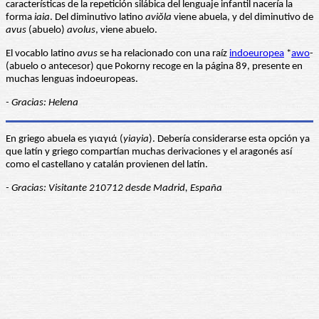
características de la repetición silábica del lenguaje infantil nacería la
forma
iaia
. Del diminutivo latino
aviŏla
viene abuela, y del diminutivo de
avus
(abuelo)
avolus
, viene abuelo.
El vocablo latino
avus
se ha relacionado con una raíz
indoeuropea
*
awo
-
(abuelo o antecesor) que Pokorny recoge en la página 89, presente en
muchas lenguas indoeuropeas.
- Gracias: Helena
En griego abuela es γιαγιά (
yiayia
). Debería considerarse esta opción ya
que latín y griego compartían muchas derivaciones y el aragonés así
como el castellano y catalán provienen del latín.
- Gracias: Visitante 210712 desde Madrid, España