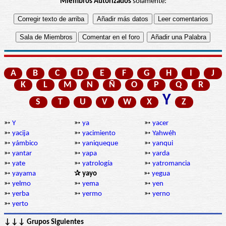
Miembros Autorizados
solamente:
A
B
C
D
E
F
G
H
I
J
K
L
M
N
Ñ
O
P
Q
R
Y
S
T
U
V
W
X
Z
➳
Y
➳
ya
➳
yacer
➳
yacija
➳
yacimiento
➳
Yahwéh
➳
yámbico
➳
yaniqueque
➳
yanqui
➳
yantar
➳
yapa
➳
yarda
➳
yate
➳
yatrología
➳
yatromancia
➳
yayama
✰ yayo
➳
yegua
➳
yelmo
➳
yema
➳
yen
➳
yerba
➳
yermo
➳
yerno
➳
yerto
↓↓↓ Grupos Siguientes