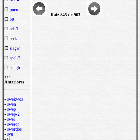
❒
pneu
Raíz 845 de 963
❒
ret
❒
sei-3
❒
serk
❒
slagw
❒
spel-2
❒
steigh
↑↑↑
Anteriores
-
swekwos
-
swen
-
swep
-
swep-2
-
swer
-
swesor
-
swordos
-
syu
-
ta