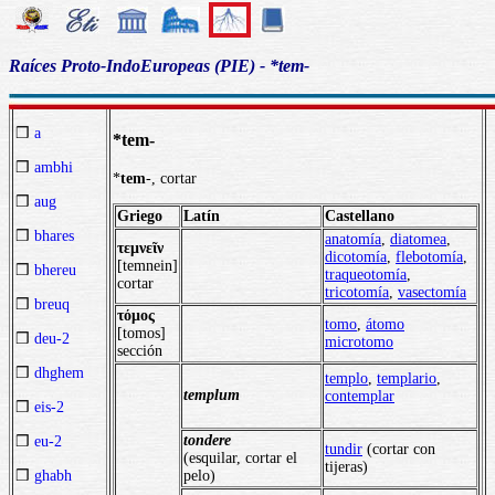
Raíces Proto-IndoEuropeas (PIE) - *tem-
❒
a
*tem-
❒
ambhi
*
tem
-, cortar
❒
aug
Griego
Latín
Castellano
❒
bhares
anatomía
,
diatomea
,
τεμνεῖν
dicotomía
,
flebotomía
,
[temnein]
❒
bhereu
traqueotomía
,
cortar
tricotomía
,
vasectomía
❒
breuq
τόμος
tomo
,
átomo
[tomos]
❒
deu-2
microtomo
sección
❒
dhghem
templo
,
templario
,
templum
contemplar
❒
eis-2
tondere
❒
eu-2
tundir
(cortar con
(esquilar, cortar el
tijeras)
❒
ghabh
pelo)