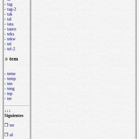
-
tag
-
tag-2
-
tak
-
tal
-
tata
-
tauro
-
teks
-
tekw
-
tel
-
tel-2
tem
✰
-
teme
-
temp
-
ten
-
teng
-
tep
-
ter
↓↓↓
Siguientes
❒
ter
❒
ul