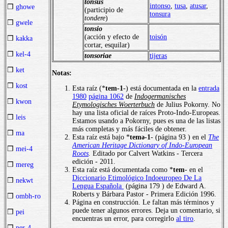
tonsus
intonso
,
tusa
,
atusar
,
❒
ghowe
(participio de
tonsura
tondere
)
❒
gwele
tonsio
(acción y efecto de
toisón
❒
kakka
cortar, esquilar)
❒
kel-4
tonsoriae
tijeras
❒
ket
Notas:
❒
kost
Esta raíz (*
tem-1
-) está documentada en la
entrada
1980
página 1062
de
Indogermanisches
❒
kwon
Etymologisches Woerterbuch
de Julius Pokorny. No
hay una lista oficial de raíces Proto-Indo-Europeas.
❒
leis
Estamos usando a Pokorny, pues es una de las listas
más completas y más fáciles de obtener.
❒
ma
Esta raíz está bajo *
temə-1
- (página 93 ) en el
The
American Heritage Dictionary of Indo-European
❒
mei-4
Roots
.
Editado por Calvert Watkins - Tercera
edición - 2011.
❒
mereg
Esta raíz está documentada como *
tem
- en el
Diccionario Etimológico Indoeuropeo De La
❒
nekwt
Lengua Española
(página 179 ) de Edward A.
Roberts y Bárbara Pastor - Primera Edición 1996.
❒
ombh-ro
Página en construcción. Le faltan más términos y
puede tener algunos errores. Deja un comentario, si
❒
pei
encuentras un error, para corregirlo
al tiro
.
❒
per-4