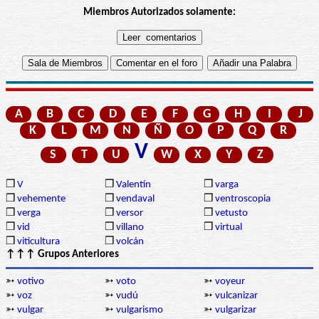
Miembros Autorizados solamente:
A
B
C
D
E
F
G
H
I
J
K
L
M
N
Ñ
O
P
Q
R
V
S
T
U
W
X
Y
Z
❒
V
❒
Valentín
❒
varga
❒
vehemente
❒
vendaval
❒
ventroscopia
❒
verga
❒
versor
❒
vetusto
❒
vid
❒
villano
❒
virtual
❒
viticultura
❒
volcán
↑↑↑ Grupos Anteriores
➳
votivo
➳
voto
➳
voyeur
➳
voz
➳
vudú
➳
vulcanizar
➳
vulgar
➳
vulgarismo
➳
vulgarizar