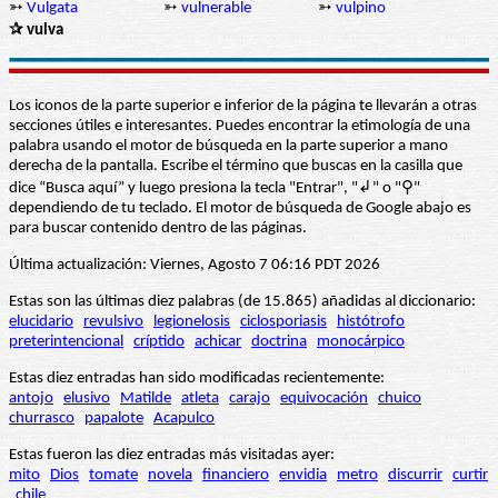
➳
Vulgata
➳
vulnerable
➳
vulpino
✰ vulva
Los iconos de la parte superior e inferior de la página te llevarán a otras
secciones útiles e interesantes. Puedes encontrar la etimología de una
palabra usando el motor de búsqueda en la parte superior a mano
derecha de la pantalla. Escribe el término que buscas en la casilla que
dice “Busca aquí” y luego presiona la tecla "Entrar", "↲" o "⚲"
dependiendo de tu teclado. El motor de búsqueda de Google abajo es
para buscar contenido dentro de las páginas.
Última actualización: Viernes, Agosto 7 06:16 PDT 2026
Estas son las últimas diez palabras (de 15.865) añadidas al diccionario:
elucidario
revulsivo
legionelosis
ciclosporiasis
histótrofo
preterintencional
críptido
achicar
doctrina
monocárpico
Estas diez entradas han sido modificadas recientemente:
antojo
elusivo
Matilde
atleta
carajo
equivocación
chuico
churrasco
papalote
Acapulco
Estas fueron las diez entradas más visitadas ayer:
mito
Dios
tomate
novela
financiero
envidia
metro
discurrir
curtir
chile