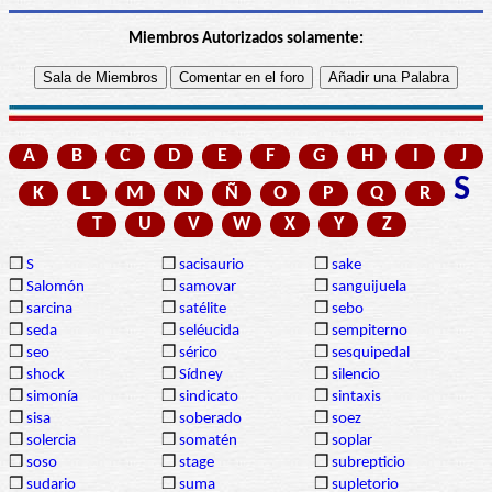
Miembros Autorizados solamente:
A
B
C
D
E
F
G
H
I
J
S
K
L
M
N
Ñ
O
P
Q
R
T
U
V
W
X
Y
Z
❒
S
❒
sacisaurio
❒
sake
❒
Salomón
❒
samovar
❒
sanguijuela
❒
sarcina
❒
satélite
❒
sebo
❒
seda
❒
seléucida
❒
sempiterno
❒
seo
❒
sérico
❒
sesquipedal
❒
shock
❒
Sídney
❒
silencio
❒
simonía
❒
sindicato
❒
sintaxis
❒
sisa
❒
soberado
❒
soez
❒
solercia
❒
somatén
❒
soplar
❒
soso
❒
stage
❒
subrepticio
❒
sudario
❒
suma
❒
supletorio