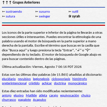
↑↑↑ Grupos Anteriores
➳
sustraendo
➳
susurro
➳
sutil
➳
sutura
➳
swinger
✰ syrah
Los iconos de la parte superior e inferior de la página te llevarán a otras
secciones útiles e interesantes. Puedes encontrar la etimología de una
palabra usando el motor de búsqueda en la parte superior a mano
derecha de la pantalla. Escribe el término que buscas en la casilla que
dice “Busca aquí” y luego presiona la tecla "Entrar", "↲" o "⚲"
dependiendo de tu teclado. El motor de búsqueda de Google abajo es
para buscar contenido dentro de las páginas.
Última actualización: Viernes, Agosto 7 06:16 PDT 2026
Estas son las últimas diez palabras (de 15.865) añadidas al diccionario:
elucidario
revulsivo
legionelosis
ciclosporiasis
histótrofo
preterintencional
críptido
achicar
doctrina
monocárpico
Estas diez entradas han sido modificadas recientemente:
antojo
elusivo
Matilde
atleta
carajo
equivocación
chuico
churrasco
papalote
Acapulco