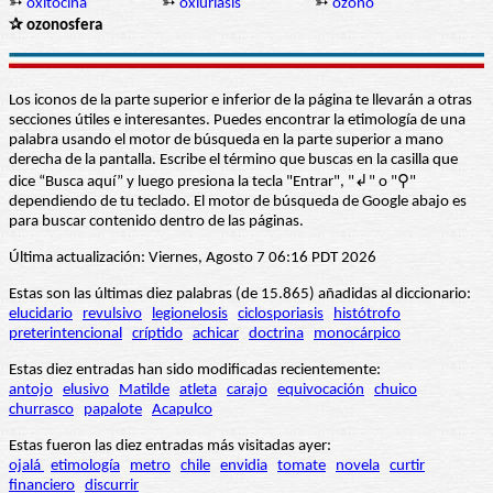
➳
oxitocina
➳
oxiuriasis
➳
ozono
✰ ozonosfera
Los iconos de la parte superior e inferior de la página te llevarán a otras
secciones útiles e interesantes. Puedes encontrar la etimología de una
palabra usando el motor de búsqueda en la parte superior a mano
derecha de la pantalla. Escribe el término que buscas en la casilla que
dice “Busca aquí” y luego presiona la tecla "Entrar", "↲" o "⚲"
dependiendo de tu teclado. El motor de búsqueda de Google abajo es
para buscar contenido dentro de las páginas.
Última actualización: Viernes, Agosto 7 06:16 PDT 2026
Estas son las últimas diez palabras (de 15.865) añadidas al diccionario:
elucidario
revulsivo
legionelosis
ciclosporiasis
histótrofo
preterintencional
críptido
achicar
doctrina
monocárpico
Estas diez entradas han sido modificadas recientemente:
antojo
elusivo
Matilde
atleta
carajo
equivocación
chuico
churrasco
papalote
Acapulco
Estas fueron las diez entradas más visitadas ayer:
ojalá
etimología
metro
chile
envidia
tomate
novela
curtir
financiero
discurrir