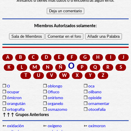
Avísanos si tienes más datos o si encuentras algún error.
Miembros Autorizados solamente:
A
B
C
D
E
F
G
H
I
J
O
K
L
M
N
Ñ
P
Q
R
S
T
U
V
W
X
Y
Z
❒
O
❒
oblongo
❒
oca
❒
ocupar
❒
Ofiuco
❒
olíbano
❒
ómicron
❒
onirismo
❒
opioide
❒
orangután
❒
organelo
❒
ornamentar
❒
ortografía
❒
osmazomo
❒
otocefalia
↑↑↑ Grupos Anteriores
➳
oxidación
➳
oxígeno
➳
oxímoron