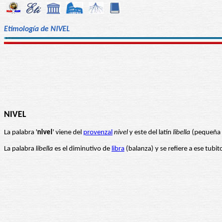
Etimología de NIVEL
NIVEL
La palabra '
nivel
' viene del
provenzal
nivel
y este del latín
libella
(pequeña b
La palabra
libella
es el diminutivo de
libra
(balanza) y se refiere a ese tubit