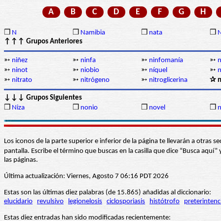
A
B
C
D
E
F
G
H
❒
N
❒
Namibia
❒
nata
❒
N
↑↑↑ Grupos Anteriores
➳
niñez
➳
ninfa
➳
ninfomanía
➳
➳
ninot
➳
niobio
➳
níquel
➳
n
➳
nitrato
➳
nitrógeno
➳
nitroglicerina
✰ n
↓↓↓ Grupos Siguientes
❒
Niza
❒
nonio
❒
novel
❒
n
Los iconos de la parte superior e inferior de la página te llevarán a otra
pantalla. Escribe el término que buscas en la casilla que dice “Busca aqu
las páginas.
Última actualización: Viernes, Agosto 7 06:16 PDT 2026
Estas son las últimas diez palabras (de 15.865) añadidas al diccionario:
elucidario
revulsivo
legionelosis
ciclosporiasis
histótrofo
preterintenc
Estas diez entradas han sido modificadas recientemente: