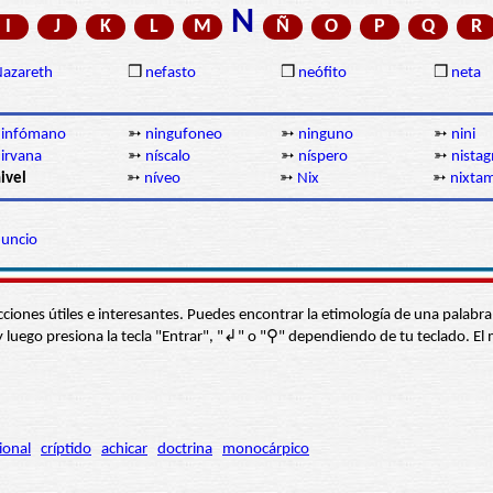
N
I
J
K
L
M
Ñ
O
P
Q
R
azareth
❒
nefasto
❒
neófito
❒
neta
ninfómano
➳
ningufoneo
➳
ninguno
➳
nini
irvana
➳
níscalo
➳
níspero
➳
nista
ivel
➳
níveo
➳
Nix
➳
nixtam
uncio
s secciones útiles e interesantes. Puedes encontrar la etimología de una pal
í” y luego presiona la tecla "Entrar", "↲" o "⚲" dependiendo de tu teclado.
ional
críptido
achicar
doctrina
monocárpico