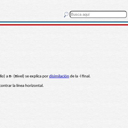
lla
) a
n
- (
n
ivel) se explica por
disimilación
de la -l final.
ontrar la línea horizontal.