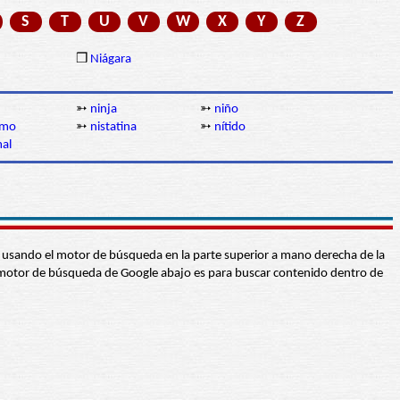
S
T
U
V
W
X
Y
Z
❒
Niágara
➳
ninja
➳
niño
gmo
➳
nistatina
➳
nítido
al
abra usando el motor de búsqueda en la parte superior a mano derecha de la
 El motor de búsqueda de Google abajo es para buscar contenido dentro de