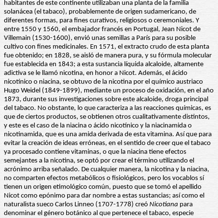
habitantes de este continente utilizaban una planta de la familia
solanácea (el tabaco), probablemente de origen sudamericano, de
diferentes formas, para fines curativos, religiosos o ceremoniales. Y
entre 1550 y 1560, el embajador francés en Portugal, Jean Nicot de
Villemain (1530-1600), envió unas semillas a París para su posible
cultivo con fines medicinales. En 1571, el extracto crudo de esta planta
fue obtenido; en 1828, se aisló de manera pura, y su fórmula molecular
fue establecida en 1843; a esta sustancia líquida alcaloide, altamente
adictiva se le llamó nicotina, en honor a Nicot. Además, el ácido
nicotínico o niacina, se obtuvo de la nicotina por el químico austriaco
Hugo Weidel (1849-1899), mediante un proceso de oxidación, en el año
1873, durante sus investigaciones sobre este alcaloide, droga principal
del tabaco. No obstante, lo que caracteriza a las reacciones químicas, es
que de ciertos productos, se obtienen otros cualitativamente distintos,
y este es el caso de la niacina o ácido nicotínico y la niacinamida o
nicotinamida, que es una amida derivada de esta vitamina. Así que para
evitar la creación de ideas erróneas, en el sentido de creer que el tabaco
ya procesado contiene vitaminas, o que la niacina tiene efectos
semejantes a la nicotina, se optó por crear el término utilizando el
acrónimo arriba señalado. De cualquier manera, la nicotina y la niacina,
no comparten efectos metabólicos o fisiológicos, pero los vocablos sí
tienen un origen etimológico común, puesto que se tomó el apellido
Nicot como epónimo para dar nombre a estas sustancias; así como el
naturalista sueco Carlos Linneo (1707-1778) creó
Nicotiana
para
denominar el género botánico al que pertenece el tabaco, especie