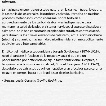
tabacum
.
La niacina se encuentra en estado natural en la carne, hígado, levadura,
la cascarilla de los cereales, legumbres y salvado. Participa en muchos
procesos metabólicos, como coenzima, sobre todo en el
aprovechamiento de los carbohidratos, y es indispensable para
mantener la salud de la piel, el sistema nervioso, el aparato digestivo; y
asimismo, se le han encontrado propiedades curativas contra el acné,
para disminuir los niveles elevados de colesterol, etc. El ácido nicotínico
(niacina) y su amida, niacinamida o nicotinamida, son metabólicamente
equivalentes o intercambiables.
En 1914, el médico estadounidense Joseph Goldberger (1874-1929),
negó el carácter infeccioso de la pelagra y sugirió que era un
padecimiento por deficiencia de algún factor nutricional. Después, el
bioquímico de la misma nacionalidad, Conrad Elvehjem (1901-1962),
descubrió que extractos de origen hepático eran efectivos para curar la
pelagra en perros, hasta que logró aislar de ellos la niacina.
- Gracias: Jesús Gerardo Treviño Rodriguez