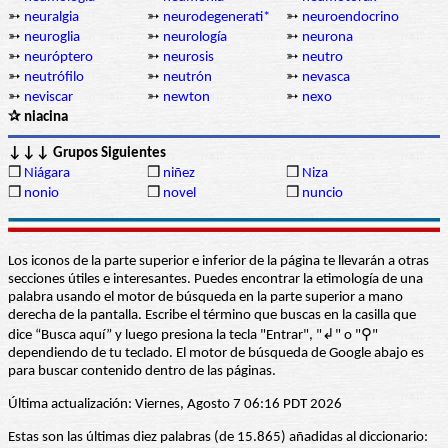
➳
neuralgia
➳
neurodegenerati*
➳
neuroendocrino
➳
neuroglia
➳
neurología
➳
neurona
➳
neuróptero
➳
neurosis
➳
neutro
➳
neutrófilo
➳
neutrón
➳
nevasca
➳
neviscar
➳
newton
➳
nexo
✰ niacina
↓↓↓ Grupos Siguientes
❒
Niágara
❒
niñez
❒
Niza
❒
nonio
❒
novel
❒
nuncio
Los iconos de la parte superior e inferior de la página te llevarán a otras
secciones útiles e interesantes. Puedes encontrar la etimología de una
palabra usando el motor de búsqueda en la parte superior a mano
derecha de la pantalla. Escribe el término que buscas en la casilla que
dice “Busca aquí” y luego presiona la tecla "Entrar", "↲" o "⚲"
dependiendo de tu teclado. El motor de búsqueda de Google abajo es
para buscar contenido dentro de las páginas.
Última actualización: Viernes, Agosto 7 06:16 PDT 2026
Estas son las últimas diez palabras (de 15.865) añadidas al diccionario: