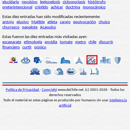
elucidario
revulsivo
legionelosis
ciclosporiasis
histótrofo
preterintencional
críptido
achicar
doctrina
monocárpico
Estas diez entradas han sido modificadas recientemente:
antojo
elusivo
Matilde
atleta
carajo
equivocación
chuico
churrasco
papalote
Acapulco
Estas fueron las diez entradas más visitadas ayer:
escaparate
etimología
envidia
tomate
metro
chile
discurrir
financiero
curtir
púnico
Política de Privacidad
-
Copyright
www.deChile.net. (c) 2001-2026 - Todos los
derechos reservados
Todo el material en estas páginas es producido por humanos sin usar
inteligencia
artificial