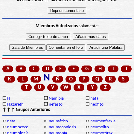
Avísanos si tienes más datos o si encuentras algún error.
Miembros Autorizados
solamente:
A
B
C
D
E
F
G
H
I
J
N
K
L
M
Ñ
O
P
Q
R
S
T
U
V
W
X
Y
Z
❒
N
❒
Namibia
❒
nata
❒
Nazareth
❒
nefasto
❒
neófito
↑↑↑ Grupos Anteriores
➳
neta
➳
neumático
➳
neumenfraxia
➳
neumococo
➳
neumoconiosis
➳
neumolito
➳
neumología
➳
neumonía
➳
neumotórax