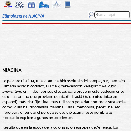
Etimología de NIACINA
NIACINA
La palabra
niacina,
una vitamina hidrosoluble del complejo B, también
llamada ácido nicotínico, B3 o PP, "Prevención Pelagra" o
Pellagra
preventive
, en inglés, por sus efectos para prevenir este padecimiento,
es un acrónimo que proviene de
ni
cotinic
ac
id (
ác
ido
ni
cotínico en
español) más el sufijo
-
ina
, muy utilizado para dar nombre a sustancias,
como: quinina, riboflavina, tiamina, lisina, metionina, penicilina, etc.
Pero para entender el porqué se decidió acuñar este nombre es
necesario explicar algunos antecedentes:
Resulta que en la época de la colonización europea de América, los