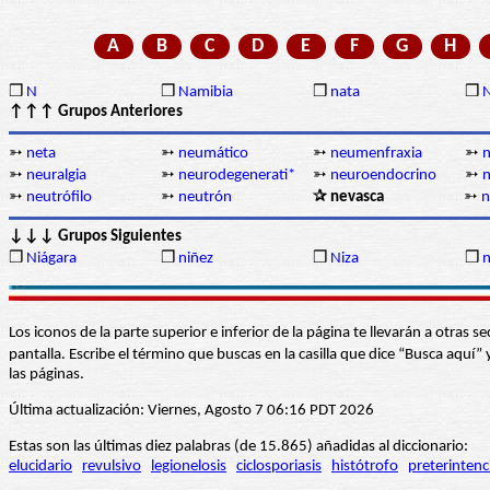
A
B
C
D
E
F
G
H
❒
N
❒
Namibia
❒
nata
❒
N
↑↑↑ Grupos Anteriores
➳
neta
➳
neumático
➳
neumenfraxia
➳
➳
neuralgia
➳
neurodegenerati*
➳
neuroendocrino
➳
n
➳
neutrófilo
➳
neutrón
✰ nevasca
➳
n
↓↓↓ Grupos Siguientes
❒
Niágara
❒
niñez
❒
Niza
❒
n
Los iconos de la parte superior e inferior de la página te llevarán a otra
pantalla. Escribe el término que buscas en la casilla que dice “Busca aqu
las páginas.
Última actualización: Viernes, Agosto 7 06:16 PDT 2026
Estas son las últimas diez palabras (de 15.865) añadidas al diccionario:
elucidario
revulsivo
legionelosis
ciclosporiasis
histótrofo
preterintenc