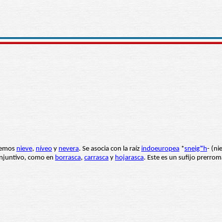
nemos
nieve
,
níveo
y
nevera
. Se asocia con la raíz
indoeuropea
*
sneigʷh
- (ni
onjuntivo, como en
borrasca
,
carrasca
y
hojarasca
. Este es un sufijo prerro