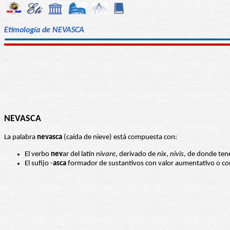
Etimología de NEVASCA
NEVASCA
La palabra
nevasca
(caída de nieve) está compuesta con:
El verbo
nev
ar del latín
nivare
, derivado de
nix
,
nivis
, de donde te
El sufijo -
asca
formador de sustantivos con valor aumentativo o c