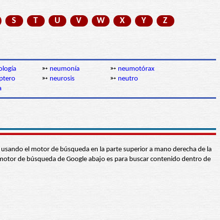
S
T
U
V
W
X
Y
Z
logía
➳
neumonía
➳
neumotórax
ptero
➳
neurosis
➳
neutro
a
abra usando el motor de búsqueda en la parte superior a mano derecha de la
 El motor de búsqueda de Google abajo es para buscar contenido dentro de