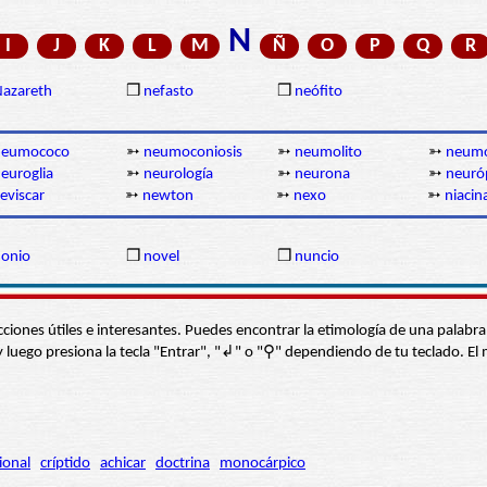
N
I
J
K
L
M
Ñ
O
P
Q
R
azareth
❒
nefasto
❒
neófito
neumococo
➳
neumoconiosis
➳
neumolito
➳
neumo
euroglia
➳
neurología
➳
neurona
➳
neuró
eviscar
➳
newton
➳
nexo
➳
niacin
onio
❒
novel
❒
nuncio
s secciones útiles e interesantes. Puedes encontrar la etimología de una pal
í” y luego presiona la tecla "Entrar", "↲" o "⚲" dependiendo de tu teclado.
ional
críptido
achicar
doctrina
monocárpico