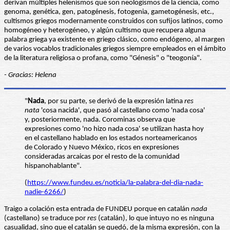
derivan múltiples helenismos que son neologismos de la ciencia, como
genoma, genética, gen, patogénesis, fotogenia, gametogénesis, etc.,
cultismos griegos modernamente construidos con sufijos latinos, como
homogéneo y heterogéneo, y algún cultismo que recupera alguna
palabra griega ya existente en griego clásico, como endógeno, al margen
de varios vocablos tradicionales griegos siempre empleados en el ámbito
de la literatura religiosa o profana, como "Génesis" o "teogonía".
- Gracias: Helena
"
Nada
, por su parte, se derivó de la expresión latina
res
nata
'cosa nacida', que pasó al castellano como 'nada cosa'
y, posteriormente, nada. Corominas observa que
expresiones como 'no hizo nada cosa' se utilizan hasta hoy
en el castellano hablado en los estados norteamericanos
de Colorado y Nuevo México, ricos en expresiones
consideradas arcaicas por el resto de la comunidad
hispanohablante".
(
https://www.fundeu.es/noticia/la-palabra-del-dia-nada-
nadie-6266/
)
Traigo a colación esta entrada de FUNDEU porque en catalán
nada
(castellano) se traduce por
res
(catalán), lo que intuyo no es ninguna
casualidad, sino que el catalán se quedó, de la misma expresión, con la