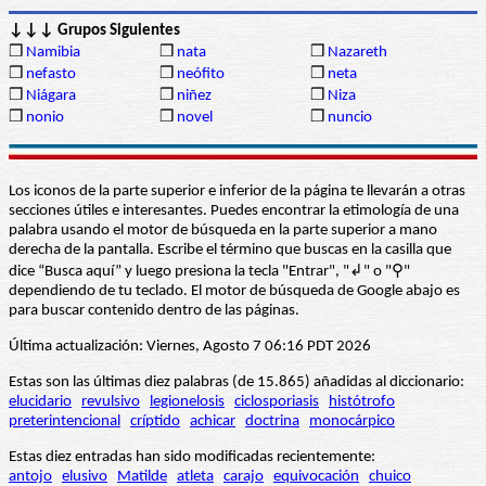
↓↓↓ Grupos Siguientes
❒
Namibia
❒
nata
❒
Nazareth
❒
nefasto
❒
neófito
❒
neta
❒
Niágara
❒
niñez
❒
Niza
❒
nonio
❒
novel
❒
nuncio
Los iconos de la parte superior e inferior de la página te llevarán a otras
secciones útiles e interesantes. Puedes encontrar la etimología de una
palabra usando el motor de búsqueda en la parte superior a mano
derecha de la pantalla. Escribe el término que buscas en la casilla que
dice “Busca aquí” y luego presiona la tecla "Entrar", "↲" o "⚲"
dependiendo de tu teclado. El motor de búsqueda de Google abajo es
para buscar contenido dentro de las páginas.
Última actualización: Viernes, Agosto 7 06:16 PDT 2026
Estas son las últimas diez palabras (de 15.865) añadidas al diccionario:
elucidario
revulsivo
legionelosis
ciclosporiasis
histótrofo
preterintencional
críptido
achicar
doctrina
monocárpico
Estas diez entradas han sido modificadas recientemente:
antojo
elusivo
Matilde
atleta
carajo
equivocación
chuico