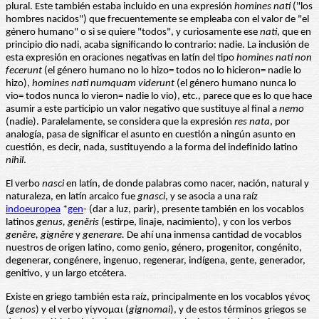
plural. Este también estaba incluido en una expresión
homines nati
("los
hombres nacidos") que frecuentemente se empleaba con el valor de "el
género humano" o si se quiere "todos", y curiosamente ese
nati
, que en
principio dio nadi, acaba significando lo contrario: nadie. La inclusión de
esta expresión en oraciones negativas en latín del tipo
homines nati non
fecerunt
(el género humano no lo hizo= todos no lo hicieron= nadie lo
hizo),
homines nati numquam viderunt
(el género humano nunca lo
vio= todos nunca lo vieron= nadie lo vio), etc., parece que es lo que hace
asumir a este participio un valor negativo que sustituye al final a
nemo
(nadie). Paralelamente, se considera que la expresión
res nata
, por
analogía, pasa de significar el asunto en cuestión a ningún asunto en
cuestión, es decir, nada, sustituyendo a la forma del indefinido latino
nihil
.
El verbo
nasci
en latín, de donde palabras como nacer, nación, natural y
naturaleza, en latín arcaico fue
gnasci
, y se asocia a una raíz
indoeuropea
*
gen
- (dar a luz, parir), presente también en los vocablos
latinos
genus, genĕris
(estirpe, linaje, nacimiento), y con los verbos
genĕre, gignĕre
y
generare.
De ahí una inmensa cantidad de vocablos
nuestros de origen latino, como genio, género, progenitor, congénito,
degenerar, congénere, ingenuo, regenerar, indígena, gente, generador,
genitivo, y un largo etcétera.
Existe en griego también esta raíz, principalmente en los vocablos γένος
(
genos
) y el verbo γίγνομαι (
gignomai
), y de estos términos griegos se