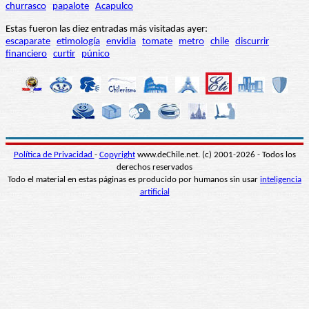
churrasco
papalote
Acapulco
Estas fueron las diez entradas más visitadas ayer:
escaparate
etimología
envidia
tomate
metro
chile
discurrir
financiero
curtir
púnico
Política de Privacidad
-
Copyright
www.deChile.net. (c) 2001-2026 - Todos los
derechos reservados
Todo el material en estas páginas es producido por humanos sin usar
inteligencia
artificial