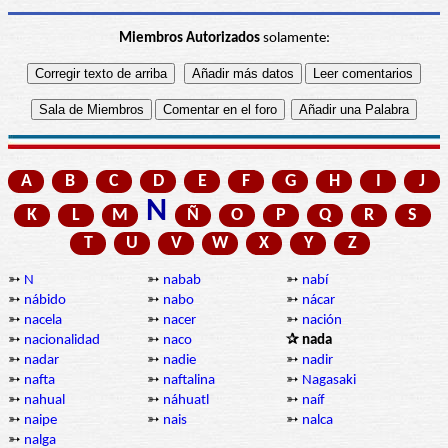
Miembros Autorizados
solamente:
A
B
C
D
E
F
G
H
I
J
N
K
L
M
Ñ
O
P
Q
R
S
T
U
V
W
X
Y
Z
➳
N
➳
nabab
➳
nabí
➳
nábido
➳
nabo
➳
nácar
➳
nacela
➳
nacer
➳
nación
➳
nacionalidad
➳
naco
✰ nada
➳
nadar
➳
nadie
➳
nadir
➳
nafta
➳
naftalina
➳
Nagasaki
➳
nahual
➳
náhuatl
➳
naíf
➳
naipe
➳
nais
➳
nalca
➳
nalga