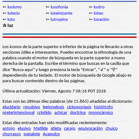
➳
lusismo
➳
lusofonía
➳
lustro
➳
lutecio
➳
luteinizante
➳
lúteo
➳
luto
➳
lutropina
➳
luxación
✰ luz
Los iconos de la parte superior e inferior de la página te llevarán a otras
secciones útiles e interesantes. Puedes encontrar la etimología de una
palabra usando el motor de búsqueda en la parte superior a mano
derecha de la pantalla. Escribe el término que buscas en la casilla que
dice “Busca aquí” y luego presiona la tecla "Entrar", "↲" o "⚲"
dependiendo de tu teclado. El motor de búsqueda de Google abajo es
para buscar contenido dentro de las páginas.
Última actualización: Viernes, Agosto 7 06:16 PDT 2026
Estas son las últimas diez palabras (de 15.865) añadidas al diccionario:
elucidario
revulsivo
legionelosis
ciclosporiasis
histótrofo
preterintencional
críptido
achicar
doctrina
monocárpico
Estas diez entradas han sido modificadas recientemente:
antojo
elusivo
Matilde
atleta
carajo
equivocación
chuico
churrasco
papalote
Acapulco