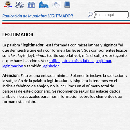
Radicación de la palabra LEGITIMADOR
LEGITIMADOR
La palabra "
legitimador
" está formada con raíces latinas y significa "el
que demuestra que está conforme a las leyes". Sus componentes léxicos
son:
lex, legis
(ley),
-imus
(sufijo superlativo), más el sufijo -dor (agente,
el que hace la acción). Ver:
sufijos
,
otras raíces latinas
,
legitimar
,
legitimación
y también
legislador
.
Atención
: Esta es una entrada mínima. Solamente incluye la radicación y
la sufijación de la palabra
legitimador
. Ni siquiera la tenemos en el
índice alfabético de abajo y no la incluimos en el número total de
palabras de este diccionario. Se recomienda seguir los enlaces dados
arriba en letras azules para más información sobre los elementos que
forman esta palabra.