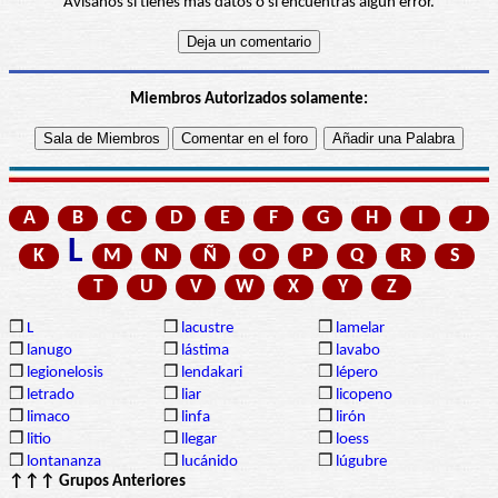
Avísanos si tienes más datos o si encuentras algún error.
Miembros Autorizados solamente:
A
B
C
D
E
F
G
H
I
J
L
K
M
N
Ñ
O
P
Q
R
S
T
U
V
W
X
Y
Z
❒
L
❒
lacustre
❒
lamelar
❒
lanugo
❒
lástima
❒
lavabo
❒
legionelosis
❒
lendakari
❒
lépero
❒
letrado
❒
liar
❒
licopeno
❒
limaco
❒
linfa
❒
lirón
❒
litio
❒
llegar
❒
loess
❒
lontananza
❒
lucánido
❒
lúgubre
↑↑↑ Grupos Anteriores