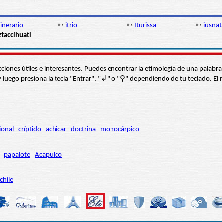
tinerario
➳
itrio
➳
Iturissa
➳
iusna
ztaccíhuatl
s secciones útiles e interesantes. Puedes encontrar la etimología de una pal
í” y luego presiona la tecla "Entrar", "↲" o "⚲" dependiendo de tu teclado.
ional
críptido
achicar
doctrina
monocárpico
papalote
Acapulco
chile