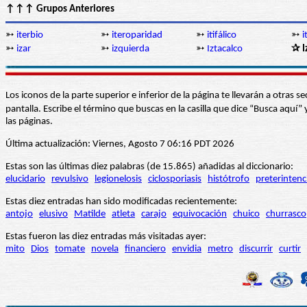
↑↑↑ Grupos Anteriores
➳
iterbio
➳
iteroparidad
➳
itifálico
➳
i
➳
izar
➳
izquierda
➳
Iztacalco
✰ I
Los iconos de la parte superior e inferior de la página te llevarán a otra
pantalla. Escribe el término que buscas en la casilla que dice “Busca aqu
las páginas.
Última actualización: Viernes, Agosto 7 06:16 PDT 2026
Estas son las últimas diez palabras (de 15.865) añadidas al diccionario:
elucidario
revulsivo
legionelosis
ciclosporiasis
histótrofo
preterintenc
Estas diez entradas han sido modificadas recientemente:
antojo
elusivo
Matilde
atleta
carajo
equivocación
chuico
churrasco
Estas fueron las diez entradas más visitadas ayer:
mito
Dios
tomate
novela
financiero
envidia
metro
discurrir
curtir