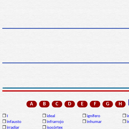
A
B
C
D
E
F
G
H
❒
I
❒
ideal
❒
ignífero
❒
❒
infausto
❒
infrarrojo
❒
inhumar
❒
i
❒
irradiar
❒
isocórtex