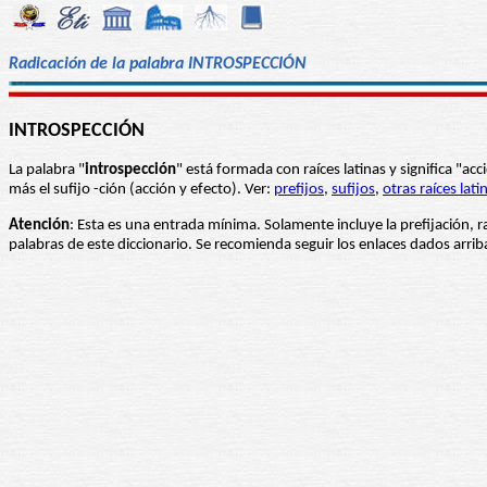
Radicación de la palabra INTROSPECCIÓN
INTROSPECCIÓN
La palabra "
introspección
" está formada con raíces latinas y significa "ac
más el sufijo -ción (acción y efecto). Ver:
prefijos
,
sufijos
,
otras raíces lati
Atención
: Esta es una entrada mínima. Solamente incluye la prefijación, r
palabras de este diccionario. Se recomienda seguir los enlaces dados arri