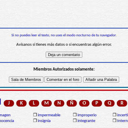
Si no puedes leer el texto, no uses el modo nocturno de tu navegador.
Avísanos si tienes más datos o si encuentras algún error.
Miembros Autorizados solamente:
I
J
K
L
M
N
Ñ
O
P
Q
R
imagen
❒
impermeable
❒
improperio
❒
incer
nocencia
❒
insignia
❒
integrante
❒
Intern