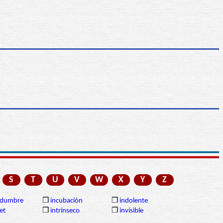
S
T
U
V
W
X
Y
Z
tidumbre
❒
incubación
❒
indolente
et
❒
intrínseco
❒
invisible