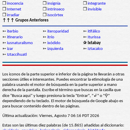
❒
inocencia
❒
insignia
❒
integrante
❒
Internet
❒
intrínseco
❒
invisible
❒
irradiar
❒
isocórtex
↑↑↑ Grupos Anteriores
➳
iterbio
➳
iteroparidad
➳
itifálico
➳
itinerario
➳
itrio
➳
Iturissa
➳
iusnaturalismo
➳
ixódido
✰ Ixtabay
➳
izar
➳
izquierda
➳
Iztacalco
➳
Iztaccíhuatl
Los iconos de la parte superior e inferior de la página te llevarán a otras
secciones útiles e interesantes. Puedes encontrar la etimología de una
palabra usando el motor de búsqueda en la parte superior a mano
derecha de la pantalla. Escribe el término que buscas en la casilla que
dice “Busca aquí” y luego presiona la tecla "Entrar", "↲" o "⚲"
dependiendo de tu teclado. El motor de búsqueda de Google abajo es
para buscar contenido dentro de las páginas.
Última actualización: Viernes, Agosto 7 06:16 PDT 2026
Estas son las últimas diez palabras (de 15.865) añadidas al diccionario: