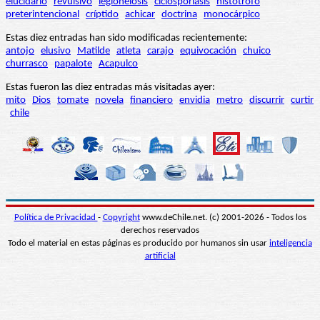
elucidario
revulsivo
legionelosis
ciclosporiasis
histótrofo
preterintencional
críptido
achicar
doctrina
monocárpico
Estas diez entradas han sido modificadas recientemente:
antojo
elusivo
Matilde
atleta
carajo
equivocación
chuico
churrasco
papalote
Acapulco
Estas fueron las diez entradas más visitadas ayer:
mito
Dios
tomate
novela
financiero
envidia
metro
discurrir
curtir
chile
Política de Privacidad
-
Copyright
www.deChile.net. (c) 2001-2026 - Todos los
derechos reservados
Todo el material en estas páginas es producido por humanos sin usar
inteligencia
artificial