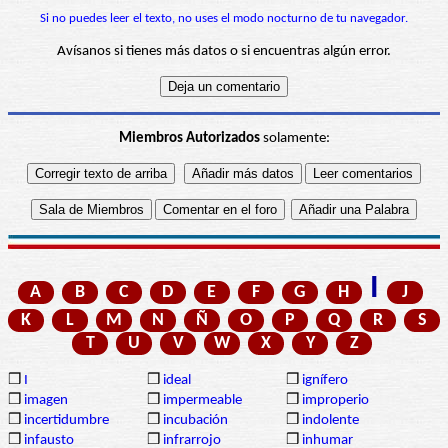
Si no puedes leer el texto, no uses el modo nocturno de tu navegador.
Avísanos si tienes más datos o si encuentras algún error.
Miembros Autorizados
solamente:
I
A
B
C
D
E
F
G
H
J
K
L
M
N
Ñ
O
P
Q
R
S
T
U
V
W
X
Y
Z
❒
I
❒
ideal
❒
ignífero
❒
imagen
❒
impermeable
❒
improperio
❒
incertidumbre
❒
incubación
❒
indolente
❒
infausto
❒
infrarrojo
❒
inhumar