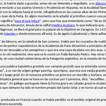
, lo habría dado a guardar, antes de ser detenido y degollado, a su
diácon
de enviarlo a sus padres Orencio y Prudencia en Hispania, en la localidad l
con la reliquia hacia el norte, refugiándose en las cuevas altas de los Pi
an Juan de la Peña. En algún momento se le añadió al primitivo cuenco una
significa "
para el que reluce
", pero que hay que entenderla como "de az-Zā
besa de Almanzor, émula de la califal
Medina Azahara
, lo que indicaría que
agrosas, se llevó el grial para su palacio de la Aljafería en Zaragoza. En 14
 de
Nápoles
y desde entonces allí está. Es de ágata (calcedonia) y tiene ad
 de Génova, en la catedral de San Lorenzo, traído por los cruzados de vuelta d
de peritos napoleónicos de la Academia de Paris dictaminó a principios del
esto en Jerusalén a los peregrinos y que era una copa de plata con dos asas
lo vió realmente, sino que se lo contó un fraile llamado Pedro. Hay otras 
gonia, en una ciudad subterránea de la Patagonia argentina, en la meseta de
 una palabra bajolatina
gradalis
con variante
gratalis
que se entendía como 
s", a su vez de origen griego κρατήρ, κρατῆρος, que era una vasija grande p
al
y luego
grial
. En el romance primitivo un
grial
era un dornillo u hortera, e
impieza general que se hace en las cocinas por Cuaresma, dice: "escudillas, 
anderas". En gallego-portugués tiene la forma
gral
y en catalán
greal
es el plato
no que siempre ha sido el nombre propio del Santo Grial, y en torno al cual 
 producida en Francia cuando se había perdido ya el sentido original de
gria
imera eucaristía.