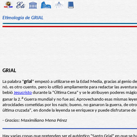
Etimología de GRIAL
GRIAL
La palabra "
grial
" empezó a utilizarse en la Edad Media, gracias al genio d
nó, es otro cuento, pero lo utilizó ampliamente para redactar las aventuras d
bebió
Jesucristo
durante la "Última Cena" y se le atribuyen poderes mágic
a
ganar la 2.
Guerra mundial y no fue así. Aprovechando esas mismas leyenda
atrocidades cometidas por los nazis; bueno, no ganaron la guerra, de otr
última cruzada", en donde la leyenda se enriquece y puede disfrutarse de
-
Gracias: Maximiliano Mena Pérez
Hay varias copas que pretenden ser el auténtico "Santo Grial" en que se ha