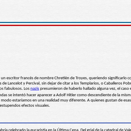
e un escritor francés de nombre Chretièn de Troyes, queriendo significarlo c
e Lancelot y Percival, sin dejar de citar a los Templarios, o Caballeros Pobre
os fabulosos. Los
nazis
presumieron de haberlo hallado alguna vez, el caso e
s se intentó hacer aparecer a Adolf Hitler como descendiente de la misma l
o modo estaríamos en una realidad muy diferente. A quienes gustan de esas 
 estupendos efectos visuales.
bría celebrado la eucaristía en la Última Cena. Del grial de la catedral de V