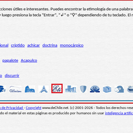
s secciones útiles e interesantes. Puedes encontrar la etimología de una pal
í” y luego presiona la tecla "Entrar", "↲" o "⚲" dependiendo de tu teclado.
ional
críptido
achicar
doctrina
monocárpico
papalote
Acapulco
ro
discurrir
ca de Privacidad
-
Copyright
www.deChile.net. (c) 2001-2026 - Todos los derechos res
do el material en estas páginas es producido por humanos sin usar
inteligencia artific