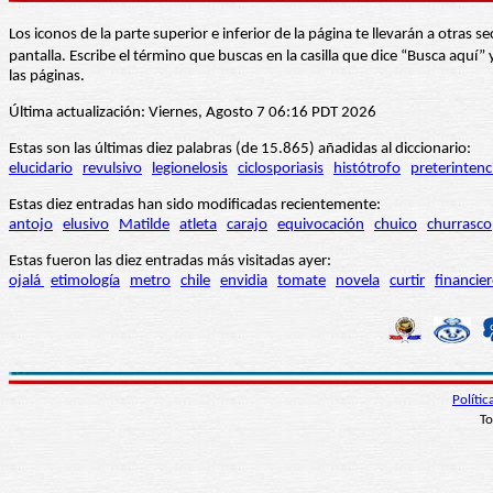
Los iconos de la parte superior e inferior de la página te llevarán a otra
pantalla. Escribe el término que buscas en la casilla que dice “Busca aqu
las páginas.
Última actualización: Viernes, Agosto 7 06:16 PDT 2026
Estas son las últimas diez palabras (de 15.865) añadidas al diccionario:
elucidario
revulsivo
legionelosis
ciclosporiasis
histótrofo
preterintenc
Estas diez entradas han sido modificadas recientemente:
antojo
elusivo
Matilde
atleta
carajo
equivocación
chuico
churrasco
Estas fueron las diez entradas más visitadas ayer:
ojalá
etimología
metro
chile
envidia
tomate
novela
curtir
financie
Políti
To