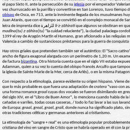
el papa Sixto II, ante la persecución de su
iglesia
por el emperador Valeriano
vez churruscado en la parrilla y convertirse en San Lorenzo, tuvo tiempo 
obispo
de Osca, en 713, ante la inminente llegada de los musulmanes huyó 
Juan Atarés, que con el tiempo se convirtió en el complejo monacal de S
letra de imprenta dice للزاهرة
li-z-zā
hirati
que algunos se obstinan en que 
mad
īna(tu) z-zā
hira(tu)
"la cuidad reluciente"), la ciudad palaciega cordo
1399 el rey de Aragón Martín el Humano, gran aficionado a las reliquias mil
Valencia a cambio de sustanciosos préstamos para la guerra de conquista
Hay otros griales que pretenden también ser el auténtico: El "Sacro catino"
ancho de figura exagonal alargada con un perímetro de 1,20 m. Un examen 
de factura
bizantina
. Otra historia cuenta que en el siglo VII estaba expu
Adamnan, quien a su vez lo cuenta del obispo francés Arculfo que tampoco 
la iglesia de Sainte Marie de la Mer, cerca de Arlés), o en la misma Pata
Con respecto a la etimología, parece evidente su origen hispano. Viene de
que lo más probable es que fuera una adaptación de
cratera
"vaso con asa
una forma romance
graal
cuyas dos vocales se fueron disimilando en
gre
del siglo XIV, en el "Libro de Buen Amor", lo menciona cuando habla de la l
cañadas e varriles, todas cosas casseras, / todo lo faz lavar a las sus lav
de Europa:
graal
,
greal
,
grael
,
grail
, donde nunca ha significado plato, si
otras tradiciones célticas y germanas anteriores al cristianismo.
La etimología de "sangre + real" es una etimología popular probablemente
cristiana del vino en sangre de Cristo que se habría operado en él con la pr