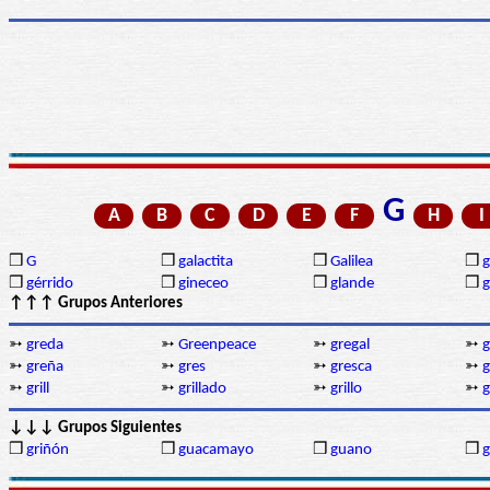
G
A
B
C
D
E
F
H
I
❒
G
❒
galactita
❒
Galilea
❒
❒
gérrido
❒
gineceo
❒
glande
❒
g
↑↑↑ Grupos Anteriores
➳
greda
➳
Greenpeace
➳
gregal
➳
g
➳
greña
➳
gres
➳
gresca
➳
g
➳
grill
➳
grillado
➳
grillo
➳
g
↓↓↓ Grupos Siguientes
❒
griñón
❒
guacamayo
❒
guano
❒
g