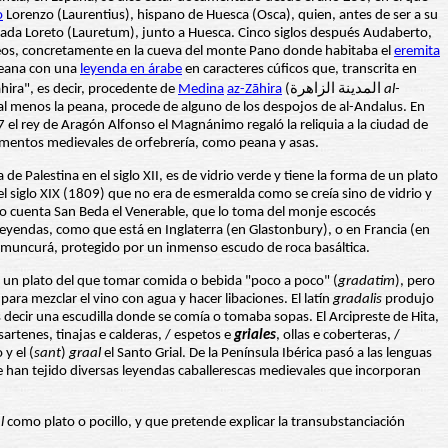
o
Lorenzo (Laurentius), hispano de Huesca (Osca), quien, antes de ser a su
lamada Loreto (Lauretum), junto a Huesca. Cinco siglos después Audaberto,
rineos, concretamente en la cueva del monte Pano donde habitaba el
eremita
 peana con una
leyenda en árabe
en caracteres cúficos que, transcrita en
hira", es decir, procedente de
Medina
az-Zāhira
(المدينة الزاهرة
al-
, al menos la peana, procede de alguno de los despojos de al-Andalus. En
37 el rey de Aragón Alfonso el Magnánimo regaló la reliquia a la ciudad de
itamentos medievales de orfebrería, como peana y asas.
e Palestina en el siglo XII, es de vidrio verde y tiene la forma de un plato
 siglo XIX (1809) que no era de esmeralda como se creía sino de vidrio y
. Lo cuenta San Beda el Venerable, que lo toma del monje escocés
leyendas, como que está en Inglaterra (en Glastonbury), o en Francia (en
 Somuncurá, protegido por un inmenso escudo de roca basáltica.
un plato del que tomar comida o bebida "poco a poco" (
gradatim
), pero
ara mezclar el vino con agua y hacer libaciones. El latín
gradalis
produjo
s decir una escudilla donde se comía o tomaba sopas. El Arcipreste de Hita,
sartenes, tinajas e calderas, / espetos e
griales
, ollas e coberteras, /
 y el (
sant
)
graal
el Santo Grial. De la Península Ibérica pasó a las lenguas
se han tejido diversas leyendas caballerescas medievales que incorporan
l
como plato o pocillo, y que pretende explicar la transubstanciación