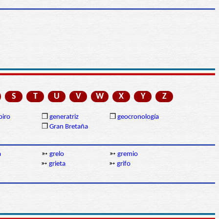
S
T
U
V
W
X
Y
Z
piro
❒
generatriz
❒
geocronología
❒
Gran Bretaña
a
➳
grelo
➳
gremio
➳
grieta
➳
grifo