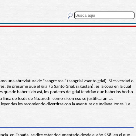
omo una abreviatura de "sangre real" (sangrial->santo grial). Si es verdad o
s. Se presume que el grial (o Santo Grial, si gustan), es la copa en la cual
s que de haber sido así, los poderes del grial tendrían que haberlos hecho
ínea de Jesús de Nazareth, como si con eso se justificaran las
leyendas les recomiendo divertirse con la aventura de Indiana Jones "La
alencia, en España, se dice estar documentado desde el año 258, en el que