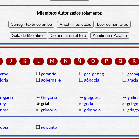
Miembros Autorizados
solamente:
J
K
L
M
N
Ñ
O
P
Q
R
gamo
❒
garantía
❒
gaslighting
❒
gazná
loria
❒
gobernalle
❒
góndola
❒
gracia
regario
➳
Gregorio
➳
greguería
➳
grelin
rey
✰ grial
➳
grida
➳
griego
rima
➳
grimorio
➳
grímpola
➳
gringo
ubia
❒
guisante