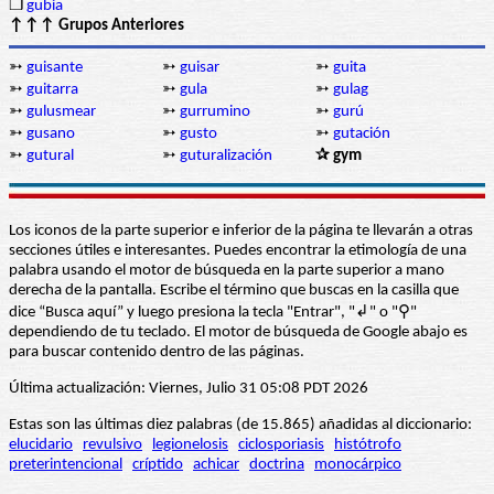
❒
gubia
↑↑↑ Grupos Anteriores
➳
guisante
➳
guisar
➳
guita
➳
guitarra
➳
gula
➳
gulag
➳
gulusmear
➳
gurrumino
➳
gurú
➳
gusano
➳
gusto
➳
gutación
➳
gutural
➳
guturalización
✰ gym
Los iconos de la parte superior e inferior de la página te llevarán a otras
secciones útiles e interesantes. Puedes encontrar la etimología de una
palabra usando el motor de búsqueda en la parte superior a mano
derecha de la pantalla. Escribe el término que buscas en la casilla que
dice “Busca aquí” y luego presiona la tecla "Entrar", "↲" o "⚲"
dependiendo de tu teclado. El motor de búsqueda de Google abajo es
para buscar contenido dentro de las páginas.
Última actualización: Viernes, Julio 31 05:08 PDT 2026
Estas son las últimas diez palabras (de 15.865) añadidas al diccionario:
elucidario
revulsivo
legionelosis
ciclosporiasis
histótrofo
preterintencional
críptido
achicar
doctrina
monocárpico