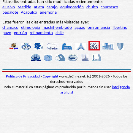
Estas diez entradas han sido modificadas recientemente:
elusivo
Matilde
atleta
carajo
equivocación
chuico
churrasco
papalote
Acapulco
anémona
Estas fueron las diez entradas más visitadas ayer:
chamaco
etimología
machihembrado
aguas
oniromancia
libertino
pavo
gorrión
refinamiento
chile
Política de Privacidad
-
Copyright
www.deChile.net. (c) 2001-2026 - Todos los
derechos reservados
Todo el material en estas páginas es producido por humanos sin usar
inteligencia
artificial