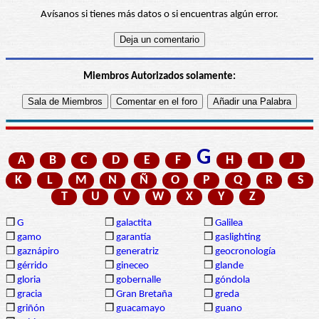
Avísanos si tienes más datos o si encuentras algún error.
Miembros Autorizados solamente:
G
A
B
C
D
E
F
H
I
J
K
L
M
N
Ñ
O
P
Q
R
S
T
U
V
W
X
Y
Z
❒
G
❒
galactita
❒
Galilea
❒
gamo
❒
garantía
❒
gaslighting
❒
gaznápiro
❒
generatriz
❒
geocronología
❒
gérrido
❒
gineceo
❒
glande
❒
gloria
❒
gobernalle
❒
góndola
❒
gracia
❒
Gran Bretaña
❒
greda
❒
griñón
❒
guacamayo
❒
guano