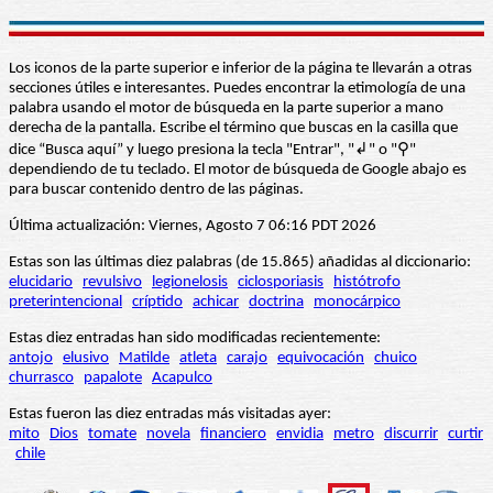
Los iconos de la parte superior e inferior de la página te llevarán a otras
secciones útiles e interesantes. Puedes encontrar la etimología de una
palabra usando el motor de búsqueda en la parte superior a mano
derecha de la pantalla. Escribe el término que buscas en la casilla que
dice “Busca aquí” y luego presiona la tecla "Entrar", "↲" o "⚲"
dependiendo de tu teclado. El motor de búsqueda de Google abajo es
para buscar contenido dentro de las páginas.
Última actualización: Viernes, Agosto 7 06:16 PDT 2026
Estas son las últimas diez palabras (de 15.865) añadidas al diccionario:
elucidario
revulsivo
legionelosis
ciclosporiasis
histótrofo
preterintencional
críptido
achicar
doctrina
monocárpico
Estas diez entradas han sido modificadas recientemente:
antojo
elusivo
Matilde
atleta
carajo
equivocación
chuico
churrasco
papalote
Acapulco
Estas fueron las diez entradas más visitadas ayer:
mito
Dios
tomate
novela
financiero
envidia
metro
discurrir
curtir
chile