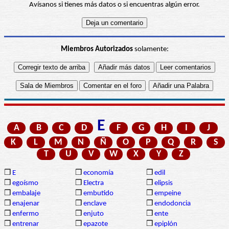
Avísanos si tienes más datos o si encuentras algún error.
Miembros Autorizados
solamente:
E
A
B
C
D
F
G
H
I
J
K
L
M
N
Ñ
O
P
Q
R
S
T
U
V
W
X
Y
Z
❒
E
❒
economía
❒
edil
❒
egoísmo
❒
Electra
❒
elipsis
❒
embalaje
❒
embutido
❒
empeine
❒
enajenar
❒
enclave
❒
endodoncia
❒
enfermo
❒
enjuto
❒
ente
❒
entrenar
❒
epazote
❒
epiplón