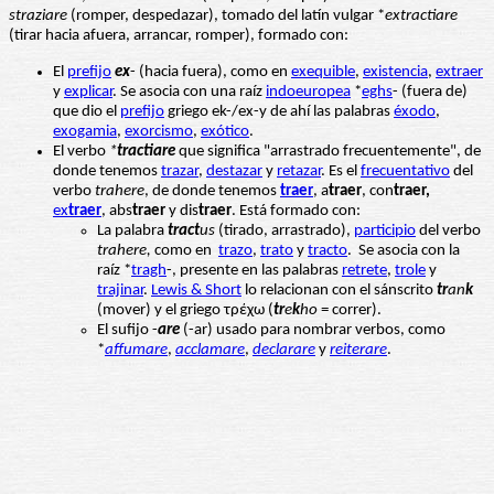
straziare
(romper, despedazar), tomado del latín vulgar *
extractiare
(tirar hacia afuera, arrancar, romper), formado con:
El
prefijo
ex
- (hacia fuera), como en
exequible
,
existencia
,
extraer
y
explicar
. Se asocia con una raíz
indoeuropea
*
eghs
- (fuera de)
que dio el
prefijo
griego ek-/ex-y de ahí las palabras
éxodo
,
exogamia
,
exorcismo
,
exótico
.
El verbo
*
tractiare
que significa "arrastrado frecuentemente", de
donde tenemos
trazar
,
destazar
y
retazar
. Es el
frecuentativo
del
verbo
trahere
, de donde tenemos
traer
, a
traer
, con
traer,
ex
traer
, abs
traer
y dis
traer
. Está formado con:
La palabra
tract
us
(tirado, arrastrado),
participio
del verbo
trahere,
como en
trazo
,
trato
y
tracto
. Se asocia con la
raíz *
tragh
-, presente en las palabras
retrete
,
trole
y
trajinar
.
Lewis & Short
lo relacionan con el sánscrito
tr
an
k
(mover) y el griego τρέχω (
tr
e
k
ho
= correr).
El sufijo -
are
(-ar) usado para nombrar verbos, como
*
affumare
,
acclamare
,
declarare
y
reiterare
.