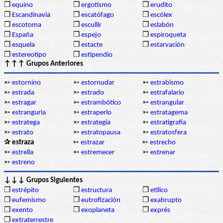
❒
equino
❒
ergotismo
❒
erudito
❒
Escandinavia
❒
escatófago
❒
escólex
❒
escotoma
❒
escullir
❒
eslabón
❒
España
❒
espejo
❒
espiroqueta
❒
esquela
❒
estacte
❒
estarvación
❒
estereotipo
❒
estipendio
↑↑↑ Grupos Anteriores
➳
estornino
➳
estornudar
➳
estrabismo
➳
estrada
➳
estrado
➳
estrafalario
➳
estragar
➳
estrambótico
➳
estrangular
➳
estranguria
➳
estraperlo
➳
estratagema
➳
estratega
➳
estrategia
➳
estratigrafía
➳
estrato
➳
estratopausa
➳
estratosfera
✰ estraza
➳
estrazar
➳
estrecho
➳
estrella
➳
estremecer
➳
estrenar
➳
estreno
↓↓↓ Grupos Siguientes
❒
estrépito
❒
estructura
❒
etílico
❒
eufemismo
❒
eutrofización
❒
exabrupto
❒
exento
❒
exoplaneta
❒
exprés
❒
extraterrestre