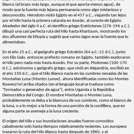
Blanco (el brazo más largo, aunque el que aporta menos agua), de
modo que la fuente más lejana permanecía como algo misterioso y
desconocido. Herodoto visitó Egipto en el 457 a.C., viajando tan lejos
por el Nilo hasta la primera catarata en Aswān, al sureste de Egipto.
Alrededor del siglo II a.C. el científico griego Eratóstenes (276-194 a.C.),
dibujó una casi perfecta ruta del Nilo hasta Khartoum, mostrando los
dos afluentes de Etiopía y sugirió que varios lagos eran la fuente que lo
alimentaban.
En el año 25 a.C., el geógrafo griego Estrabón (64 a.C.-21 d.C.), junto
con Elio Galo, entonces prefecto romano en Egipto, también exploraron
el Nilo pero nada más hasta Aswān. Por su parte, Ptolomeo (100-170
d.C.), astrónomo y geógrafo griego, que vivió en Alejandría, escribió en
el año 150 d.C., que el Nilo Blanco nacía en las cumbres nevadas de las
Montañas Luna (
Montes
Lunae
), ahora identificadas como los Montes
Ruwenz'ori arriba citados (en el lenguaje local se traduce como
"formador o generador de agua"), entre Uganda y la República
Democrática del Congo. El nombre Montañas o Montes Luna,
probablemente se deba a la blancura de sus cumbres, como el blanco de
la luna, o a lo mejor a la forma de una porción de la cordillera, que en
alguna parte se asemeje a la luna creciente.
El origen del Nilo y sus inundaciones anuales fueron conocidos
cabalmente solo hasta tiempos relativamente recientes. Los europeos
trazaron la ruta del Nilo Blanco hasta después de 1860, y el