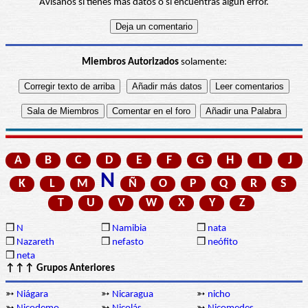
Avísanos si tienes más datos o si encuentras algún error.
Miembros Autorizados
solamente:
A
B
C
D
E
F
G
H
I
J
N
K
L
M
Ñ
O
P
Q
R
S
T
U
V
W
X
Y
Z
❒
N
❒
Namibia
❒
nata
❒
Nazareth
❒
nefasto
❒
neófito
❒
neta
↑↑↑ Grupos Anteriores
➳
Niágara
➳
Nicaragua
➳
nicho