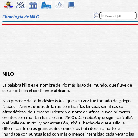
Etimología de NILO
NILO
La palabra
Nilo
es el nombre del río más largo del mundo, que fluye de
sur a norte en el continente africano.
Nilo procede del latín clásico
Nilus
, que a su vez fue tomado del griego
Νειλος =
Neilos
, quizás de la raíz semítica (las lenguas semíticas son
afroasiáticas, del Cercano Oriente y el norte de África, cuyos primeros
escritos se remontan hacia el año 2500
a.C.
)
nahal
, que significa 'valle',
o el 'valle de un río', y por extensión, 'río'. El hecho de que el Nilo, a
diferencia de otros grandes ríos conocidos fluía de sur a norte, e
inundaba con puntualidad con más o menos intensidad cada verano las