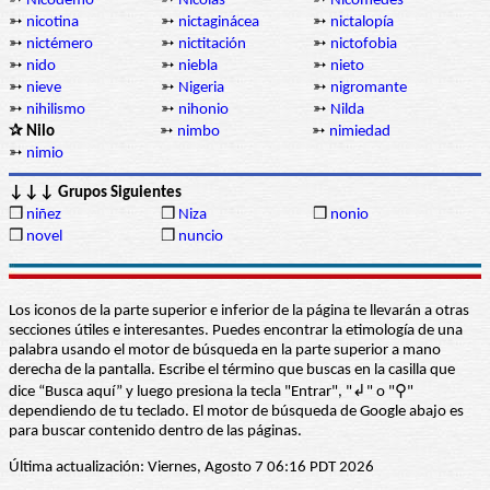
➳
Nicodemo
➳
Nicolás
➳
Nicomedes
➳
nicotina
➳
nictaginácea
➳
nictalopía
➳
nictémero
➳
nictitación
➳
nictofobia
➳
nido
➳
niebla
➳
nieto
➳
nieve
➳
Nigeria
➳
nigromante
➳
nihilismo
➳
nihonio
➳
Nilda
✰ Nilo
➳
nimbo
➳
nimiedad
➳
nimio
↓↓↓ Grupos Siguientes
❒
niñez
❒
Niza
❒
nonio
❒
novel
❒
nuncio
Los iconos de la parte superior e inferior de la página te llevarán a otras
secciones útiles e interesantes. Puedes encontrar la etimología de una
palabra usando el motor de búsqueda en la parte superior a mano
derecha de la pantalla. Escribe el término que buscas en la casilla que
dice “Busca aquí” y luego presiona la tecla "Entrar", "↲" o "⚲"
dependiendo de tu teclado. El motor de búsqueda de Google abajo es
para buscar contenido dentro de las páginas.
Última actualización: Viernes, Agosto 7 06:16 PDT 2026