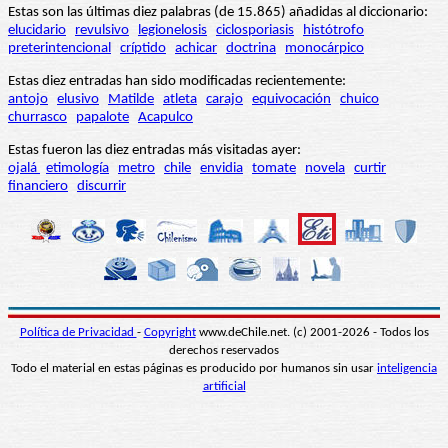
Estas son las últimas diez palabras (de 15.865) añadidas al diccionario:
elucidario
revulsivo
legionelosis
ciclosporiasis
histótrofo
preterintencional
críptido
achicar
doctrina
monocárpico
Estas diez entradas han sido modificadas recientemente:
antojo
elusivo
Matilde
atleta
carajo
equivocación
chuico
churrasco
papalote
Acapulco
Estas fueron las diez entradas más visitadas ayer:
ojalá
etimología
metro
chile
envidia
tomate
novela
curtir
financiero
discurrir
Política de Privacidad
-
Copyright
www.deChile.net. (c) 2001-2026 - Todos los
derechos reservados
Todo el material en estas páginas es producido por humanos sin usar
inteligencia
artificial