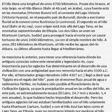
El Nilo tiene una longitud de unos 6700 kilómetros. Posee dos brazos, el
más largo, es el Nilo Blanco (Bahr al-Ab.yad, en árabe), cuya fuente está
en las montañas (Montes Ruwns'ori) al suroeste del Lago Victoria
(Victoria Nyanza), en el pequeño país de Burundi, donde a ese tramo
fluvial se le conoce como Ruvironza (o Luvironza). El segundo es el Nilo
Azul (Bahr al-Az.raq), cuyo origen está más allá del Lago Tana, en las
montañas septentrionales de Etiopía. Los dos Nilos se unen en
Khartoum (Jartum, Sudán) para proseguir hacia el norte por un cauce
tortuoso de unos 2400 kilómetros, ya con el simple nombre de Nilo. A
unos 282 kilómetros de Khartoum, el Nilo recibe las aguas del río
Atbara, su último afluente hasta llegar al Mediterráneo.
Se menciona lo anterior, para tener una referencia hasta dónde los
antiguos conocían sobre este venerable y legendario río, cuya
importancia para los egipcios fue determinante en el desarrollo de una
civilización con una antigüedad que nos remonta hacia el año 3100 a.C.
Por ello, el historiador griego Herodoto (484-430? a.C.) llegó a decir que
"Egipto era el regalo del Nilo", pues sin el enorme flujo anual de agua y
sedimentos fértiles, no hubiera sido posible el florecimiento de la
Civilización Egipcia, ya que la precipitación anual en las orillas del Nilo, en
este país, es extremadamente escasa (El Cairo, 24,7 mm y Azwān, 1,4
mm anuales), lo que hubiera hecho imposible el desarrollo. Pero los
antiguos egipcios tal vez estaban familiarizados con el Nilo solamente
hasta Khartoum (Jartum, Sudán) y con el Nilo Azul tan lejos como el
Lago Tana, en Etiopía, pues no mostraron interés por explorar el Nilo