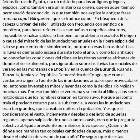
áridas tierras de Egipto, era un misterio para los antiguos griegos y
egipcios, como también era un misterio su origen, que en aquel tiempo
permaneció desconocido, lo que también nos explica la antigua frase
romana
caput Nili qærere
, que se traduce como "En búsqueda de la
cabeza u origen del Nilo", utilizada con frecuencia con sentido de
metáfora, para hacer referencia a campañas o empeños absurdos,
imposibles e inalcanzables, o también, un problema irresoluto. El origen
o causa del misterio de las inundaciones anuales en la ribera egipcia del
Nilo se puede entender simplemente, porque en esas tierras desérticas
la lluvia es demasiado escasa durante todo el año, y como los antiguos
no conocían las condiciones del clima en las tierras sureñas africanas de
donde el río se alimenta, pues ignoraban sobre las lluvias torrenciales de
verano en las montañas de Etiopía y en la cuenca de Burundi, Ruanda,
Tanzania, Kenia y la República Democrática del Congo, que eran el
verdadero origen o fuente de las inundaciones anuales que provocaba el
río, entonces inventaban mitos y leyendas como la del dios-río
Neilos
y
muchas más. Por eso también se veneraba y se temía al Nilo y a los seres
mitológicos que los hombres crearon en torno suyo. Porque así como
traía el preciado recurso para la subsitencia, a veces las inundaciones
eran tan grandes, que causaban daños a la población. Y es que si
consideramos el vasto, inclemente y desolado desierto de aquellas
regiones, apenas salpicado de unos cuantos oasis, creo que la pregunta
colectiva obligada prevalente por milenios tuvo que ser ¿Quién y de
dónde nos mandan tan colosales cantidades de agua, más o menos
desde el solsticio de verano de cada año? De seguro que de estas