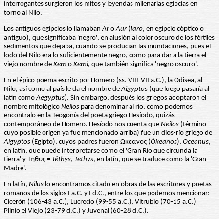
interrogantes surgieron los mitos y leyendas milenarias egipcias en
torno al Nilo.
Los antiguos egipcios lo llamaban
Ar
o
Aur
(
Iaro
, en egipcio cóptico o
antiguo), que significaba 'negro', en alusión al color oscuro de los fértiles
sedimentos que dejaba, cuando se producían las inundaciones, pues el
lodo del Nilo era lo suficientemente negro, como para dar a la tierra el
viejo nombre de
Kem
o
Kemi
, que también significa 'negro oscuro'.
En el épico poema escrito por Homero (ss. VIII-VII a.C.), la Odisea, al
Nilo, así como al país le da el nombre de
Aigyptos
(que luego pasaría al
latín como
Aegyptus
). Sin embargo, después los griegos adoptaron el
nombre mitológico
Neilos
para denominar al río, como podemos
encontralo en la Teogonía del poeta griego Hesíodo, quizás
contemporáneo de Homero. Hesíodo nos cuenta que
Neilos
(término
cuyo posible origen ya fue mencionado arriba) fue un dios-río griego de
Aigyptos
(Egipto), cuyos padres fueron Ωκεανος (
Ôkeanos
),
Oceanus
,
en latín, que puede interpretarse como el 'Gran Río que circunda la
tierra' y Τηθυς =
Têthys
,
Tethys
, en latín, que se traduce como la 'Gran
Madre'.
En latín,
Nilus
lo encontramos citado en obras de las escritores y poetas
romanos de los siglos I a.C. y I d.C., entre los que podemos mencionar:
Cicerón (106-43 a.C.), Lucrecio (99-55 a.C.), Vitrubio (70-15 a.C.),
Plinio el Viejo (23-79 d.C.) y Juvenal (60-28 d.C.).