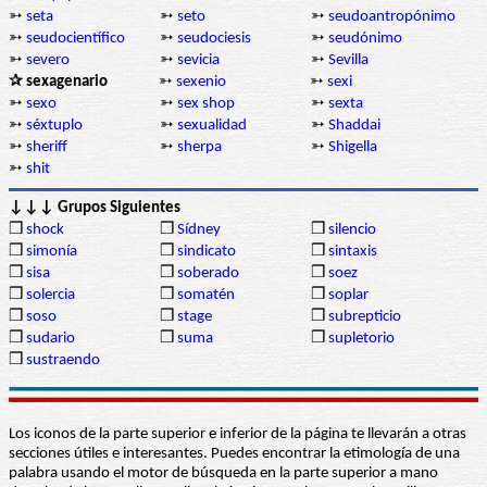
➳
seta
➳
seto
➳
seudoantropónimo
➳
seudocientífico
➳
seudociesis
➳
seudónimo
➳
severo
➳
sevicia
➳
Sevilla
✰ sexagenario
➳
sexenio
➳
sexi
➳
sexo
➳
sex shop
➳
sexta
➳
séxtuplo
➳
sexualidad
➳
Shaddai
➳
sheriff
➳
sherpa
➳
Shigella
➳
shit
↓↓↓ Grupos Siguientes
❒
shock
❒
Sídney
❒
silencio
❒
simonía
❒
sindicato
❒
sintaxis
❒
sisa
❒
soberado
❒
soez
❒
solercia
❒
somatén
❒
soplar
❒
soso
❒
stage
❒
subrepticio
❒
sudario
❒
suma
❒
supletorio
❒
sustraendo
Los iconos de la parte superior e inferior de la página te llevarán a otras
secciones útiles e interesantes. Puedes encontrar la etimología de una
palabra usando el motor de búsqueda en la parte superior a mano