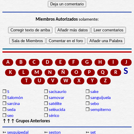
Miembros Autorizados
solamente:
A
B
C
D
E
F
G
H
I
J
S
K
L
M
N
Ñ
O
P
Q
R
T
U
V
W
X
Y
Z
❒
S
❒
sacisaurio
❒
sake
❒
Salomón
❒
samovar
❒
sanguijuela
❒
sarcina
❒
satélite
❒
sebo
❒
seda
❒
seléucida
❒
sempiterno
❒
seo
❒
sérico
↑↑↑ Grupos Anteriores
➳
sesquipedal
➳
seston
➳
set