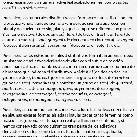
lo expresaría con un numeral adverbial acabado en -ies, como
septies
cecidit
(cayó siete veces).
Pues bien, los numerales distributivos se forman con un sufijo *-no, en
la práctica -enus, aunque siempre -eni porque siempre aparecen en
plural y no suelen tener singular, ya que siempre se refieren a un grupo.
Y así tenemos
bini
(de dos en dos),
terni
(de tres en tres),
quaterni
(de
cuatro en cuatro)…,
quinquagēni
(de cincuenta en cincuenta),
sexagēni
(de sesenta en sesenta),
septuagēni
(de setenta en setenta), etc.
Pues bien, todos estos numerales distributivos formaban además luego
un sistema de adjetivos derivados de ellos con el sufijo de relación -
arius, para calificar a nombres que contenían un grupo con el número de
elementos que indicaba el distributivo. Así de
bini
(de dos en dos, en
grupos de dos),
binarius
(que contiene un grupo de dos), de
terni
(en
grupos de tres),
ternarius
(que contiene un grupo de tres), de
quaterni
,
quaternarius
…, de
quinquageni
,
quinquagenariu
s, de
sexageni
,
sexagenarius
, de
septuageni
,
septuagenarius
, de
octogeni
,
octogenarius
, de
nonageni
,
nonagenarius
… etc.
Pues bien, así como no hemos conservado los distributivos en -eni salvo
en algunas escasas formas aisladas singularizadas tanto femenins como
masculinas (decena, centena, el cereal que llamamos centeno…), sí
hemos conservado como cultismos gran parte de los adjetivos
derivados en -arius, como binario, ternario, cuaternario, quinario,