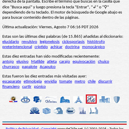
derecha de la pantalla. Escribe el término que buscas en la casilla que
dice “Busca aquí” y luego presiona la tecla "Entrar", "↲" o "⚲"
dependiendo de tu teclado. El motor de búsqueda de Google abajo es
para buscar contenido dentro de las páginas.
Última actualización: Viernes, Agosto 7 06:16 PDT 2026
Estas son las últimas diez palabras (de 15.865) añadidas al diccionario:
elucidario
revulsivo
legionelosis
ciclosporiasis
histótrofo
preterintencional
críptido
achicar
doctrina
monocárpico
Estas diez entradas han sido modificadas recientemente:
antojo
elusivo
Matilde
atleta
carajo
equivocación
chuico
churrasco
papalote
Acapulco
Estas fueron las diez entradas más visitadas ayer:
escaparate
etimología
envidia
tomate
metro
chile
discurrir
financiero
curtir
púnico
Política de Privacidad
-
Copyright
www.deChile.net. (c) 2001-2026 - Todos los