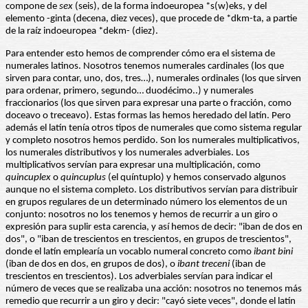
compone de
sex
(seis), de la forma indoeuropea *s(w)eks, y del
elemento -ginta (decena, diez veces), que procede de *dkm-ta, a partie
de la raíz indoeuropea *dekm- (diez).
Para entender esto hemos de comprender cómo era el sistema de
numerales latinos. Nosotros tenemos numerales cardinales (los que
sirven para contar, uno, dos, tres…), numerales ordinales (los que sirven
para ordenar, primero, segundo… duodécimo..) y numerales
fraccionarios (los que sirven para expresar una parte o fracción, como
doceavo o treceavo). Estas formas las hemos heredado del latín. Pero
además el latín tenía otros tipos de numerales que como sistema regular
y completo nosotros hemos perdido. Son los numerales multiplicativos,
los numerales distributivos y los numerales adverbiales. Los
multiplicativos servían para expresar una multiplicación, como
quincuplex
o
quincuplus
(el quíntuplo) y hemos conservado algunos
aunque no el sistema completo. Los distributivos servían para distribuir
en grupos regulares de un determinado número los elementos de un
conjunto: nosotros no los tenemos y hemos de recurrir a un giro o
expresión para suplir esta carencia, y así hemos de decir: "iban de dos en
dos", o "iban de trescientos en trescientos, en grupos de trescientos",
donde el latín emplearía un vocablo numeral concreto como
ibant bini
(iban de dos en dos, en grupos de dos), o
ibant treceni
(iban de
trescientos en trescientos). Los adverbiales servían para indicar el
número de veces que se realizaba una acción: nosotros no tenemos más
remedio que recurrir a un giro y decir: "cayó siete veces", donde el latín