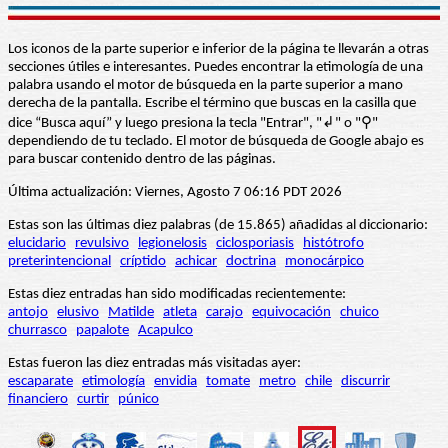
Los iconos de la parte superior e inferior de la página te llevarán a otras
secciones útiles e interesantes. Puedes encontrar la etimología de una
palabra usando el motor de búsqueda en la parte superior a mano
derecha de la pantalla. Escribe el término que buscas en la casilla que
dice “Busca aquí” y luego presiona la tecla "Entrar", "↲" o "⚲"
dependiendo de tu teclado. El motor de búsqueda de Google abajo es
para buscar contenido dentro de las páginas.
Última actualización: Viernes, Agosto 7 06:16 PDT 2026
Estas son las últimas diez palabras (de 15.865) añadidas al diccionario:
elucidario
revulsivo
legionelosis
ciclosporiasis
histótrofo
preterintencional
críptido
achicar
doctrina
monocárpico
Estas diez entradas han sido modificadas recientemente:
antojo
elusivo
Matilde
atleta
carajo
equivocación
chuico
churrasco
papalote
Acapulco
Estas fueron las diez entradas más visitadas ayer:
escaparate
etimología
envidia
tomate
metro
chile
discurrir
financiero
curtir
púnico