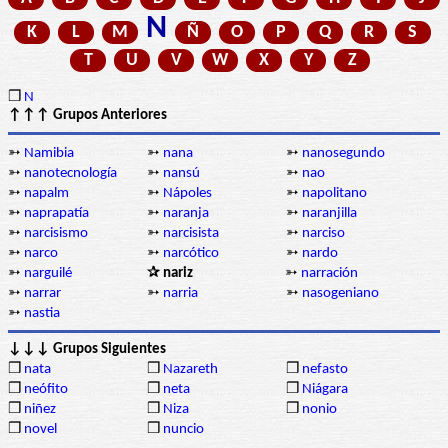
N
K
L
M
Ñ
O
P
Q
R
S
T
U
V
W
X
Y
Z
❒
N
↑↑↑ Grupos Anteriores
➳
Namibia
➳
nana
➳
nanosegundo
➳
nanotecnología
➳
nansú
➳
nao
➳
napalm
➳
Nápoles
➳
napolitano
➳
naprapatía
➳
naranja
➳
naranjilla
➳
narcisismo
➳
narcisista
➳
narciso
➳
narco
➳
narcótico
➳
nardo
➳
narguilé
✰ nariz
➳
narración
➳
narrar
➳
narria
➳
nasogeniano
➳
nastia
↓↓↓ Grupos Siguientes
❒
nata
❒
Nazareth
❒
nefasto
❒
neófito
❒
neta
❒
Niágara
❒
niñez
❒
Niza
❒
nonio
❒
novel
❒
nuncio