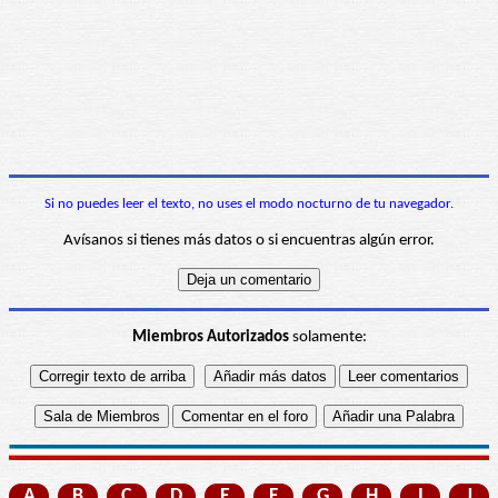
Si no puedes leer el texto, no uses el modo nocturno de tu navegador.
Avísanos si tienes más datos o si encuentras algún error.
Miembros Autorizados
solamente:
A
B
C
D
E
F
G
H
I
J