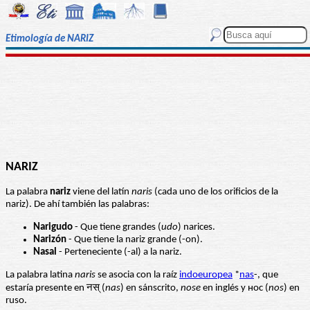
Etimología de NARIZ
NARIZ
La palabra
nariz
viene del latín
naris
(cada uno de los orificios de la
nariz). De ahí también las palabras:
Narigudo
- Que tiene grandes (
udo
) narices.
Narizón
- Que tiene la nariz grande (-on).
Nasal
- Perteneciente (-al) a la nariz.
La palabra latina
naris
se asocia con la raíz
indoeuropea
*
nas
-, que
estaría presente en नस् (
nas
) en sánscrito,
nose
en inglés y нос (
nos
) en
ruso.