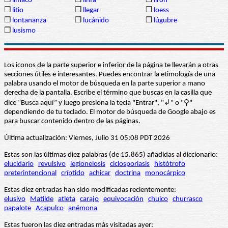
❒
limaco
❒
linfa
❒
lirón
❒
litio
❒
llegar
❒
loess
❒
lontananza
❒
lucánido
❒
lúgubre
❒
lusismo
Los iconos de la parte superior e inferior de la página te llevarán a otras
secciones útiles e interesantes. Puedes encontrar la etimología de una
palabra usando el motor de búsqueda en la parte superior a mano
derecha de la pantalla. Escribe el término que buscas en la casilla que
dice “Busca aquí” y luego presiona la tecla "Entrar", "↲" o "⚲"
dependiendo de tu teclado. El motor de búsqueda de Google abajo es
para buscar contenido dentro de las páginas.
Última actualización: Viernes, Julio 31 05:08 PDT 2026
Estas son las últimas diez palabras (de 15.865) añadidas al diccionario:
elucidario
revulsivo
legionelosis
ciclosporiasis
histótrofo
preterintencional
críptido
achicar
doctrina
monocárpico
Estas diez entradas han sido modificadas recientemente:
elusivo
Matilde
atleta
carajo
equivocación
chuico
churrasco
papalote
Acapulco
anémona
Estas fueron las diez entradas más visitadas ayer: