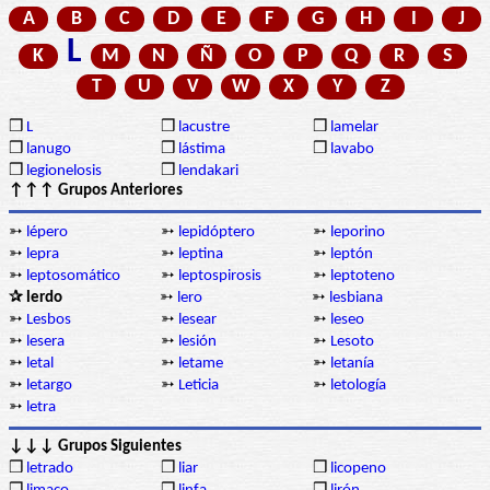
A
B
C
D
E
F
G
H
I
J
L
K
M
N
Ñ
O
P
Q
R
S
T
U
V
W
X
Y
Z
❒
L
❒
lacustre
❒
lamelar
❒
lanugo
❒
lástima
❒
lavabo
❒
legionelosis
❒
lendakari
↑↑↑ Grupos Anteriores
➳
lépero
➳
lepidóptero
➳
leporino
➳
lepra
➳
leptina
➳
leptón
➳
leptosomático
➳
leptospirosis
➳
leptoteno
✰ lerdo
➳
lero
➳
lesbiana
➳
Lesbos
➳
lesear
➳
leseo
➳
lesera
➳
lesión
➳
Lesoto
➳
letal
➳
letame
➳
letanía
➳
letargo
➳
Leticia
➳
letología
➳
letra
↓↓↓ Grupos Siguientes
❒
letrado
❒
liar
❒
licopeno