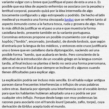
variante vulgar con u breve que justifique el paso de esta a una o. Es
posible que esa idea de aspecto enfermizo se asociara con la pesadez y
lentitud corporal, pasando quizá por la idea intermedia de algo
toscamente configurado y algo estropeado y podrido. De hecho el latín
medieval ya muestra una forma sincopada
lurdus
que se refiere tanto al
aspecto inmundo como a la factura tosca, ruda y grosera de algo. Pero
lo más difícil de justificar es el paso a una e que muestra la forma
castellana lerdo, presente también en la variante portuguesa.
Corominas entonces propone un posible cruzamiento con el griego
λορδός ("lordós", encorvado, jorobado), de donde lordosis, que según
él entraría por la lengua de los médicos, y entonces este cruce justificaría
una o breve que en castellano daría diptongación, naciendo así una
posible forma *luerdo, que acabaría en lerdo. Pero consciente de la
dificultad de la introducción de un vocablo griego en la lengua común
tardía, al final incluso se plantea si lerdo no será una forma prerromana,
que es el recurso fácil al que siempre se inclinan él y algunos cuando
tienen dificultades para explicar algo.
La explicación podría ser incluso más sencilla. En el habla vulgar antigua
parecen darse frecuentes interferencias o influjos de unas palabras
sobre otras. Bastaría por ejemplo una interferencia con el vocablo
lentus
para que los hablantes hubieran adoptado una e y podría ser por
cualquier otro influjo. Porque desde luego son muy poderosas las
razones para asociarlo con el francés
lourd
(pesado, zafio, torpe), cuya
derivación de
lūrĭdus
acepta todo el mundo.