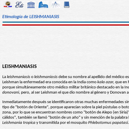
Etimología de LEISHMANIASIS
LEISHMANIASIS
La
leishmaniasis
o
leishmaniosis
debe su nombre al apellido del médico es
Leishman la enfermedad era conocida en la India como
kala azar,
que en h
porque simultáneamente otro médico militar británico destacado en la Ind
donovani
, pero, al ser Leishman el que dio nombre al género y Donovan a 
Inmediatamente después se identificaron otras muchas enfermedades sim
tipo de "botón de Oriente", porque aparecían sobre la piel pústulas o boto
zona, por lo que se encuentran nombres como "botón de Alepo (en Siria)", "d
cálidos", también se llamó "botón de un año" y sin mención de la palabra
Leishmania tropica
y transmitida por el mosquito
Phlebotomus papatasi.