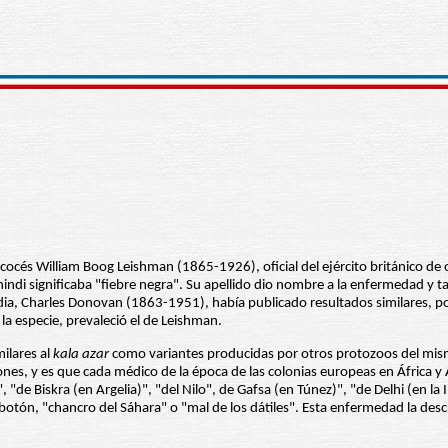
cocés William Boog Leishman (1865-1926), oficial del ejército británico de
indi significaba "fiebre negra". Su apellido dio nombre a la enfermedad y t
ia, Charles Donovan (1863-1951), había publicado resultados similares, po
la especie, prevaleció el de Leishman.
ilares al
kala azar
como variantes producidas por otros protozoos del mis
nes, y es que cada médico de la época de las colonias europeas en África y A
e Biskra (en Argelia)", "del Nilo", de Gafsa (en Túnez)", "de Delhi (en la In
 botón, "chancro del Sáhara" o "mal de los dátiles". Esta enfermedad la de