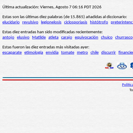
Última actualización: Viernes, Agosto 7 06:16 PDT 2026
Estas son las últimas diez palabras (de 15.865) añadidas al diccionario:
elucidario
revulsivo
legionelosis
ciclosporiasis
histótrofo
preterintenc
Estas diez entradas han sido modificadas recientemente:
antojo
elusivo
Matilde
atleta
carajo
equivocación
chuico
churrasco
Estas fueron las diez entradas más visitadas ayer:
escaparate
etimología
envidia
tomate
metro
chile
discurrir
financie
Políti
To