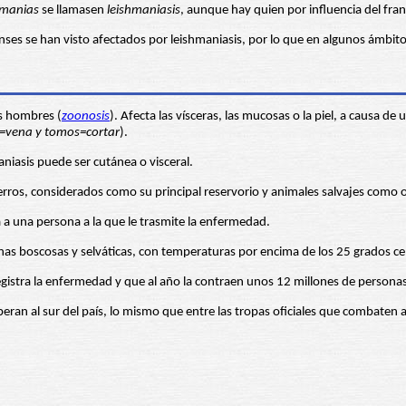
hmanias
se llamasen
leishmaniasis
, aunque hay quien por influencia del fran
denses se han visto afectados por leishmaniasis, por lo que en algunos ám
os hombres (
zoonosis
). Afecta las vísceras, las mucosas o la piel, a causa d
s=vena y tomos=cortar
).
niasis puede ser cutánea o visceral.
erros, considerados como su principal reservorio y animales salvajes como
ca a una persona a la que le trasmite la enfermedad.
s boscosas y selváticas, con temperaturas por encima de los 25 grados ce
gistra la enfermedad y que al año la contraen unos 12 millones de personas
n al sur del país, lo mismo que entre las tropas oficiales que combaten a l