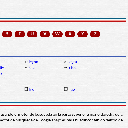
S
T
U
V
W
X
Y
Z
➳
legón
➳
legra
tiv
➳
lejía
➳
lejos
ía
❒
lirón
❒
litio
abra usando el motor de búsqueda en la parte superior a mano derecha de la
 El motor de búsqueda de Google abajo es para buscar contenido dentro de