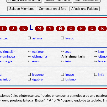
L
I
J
K
M
N
Ñ
O
P
Q
R
anugo
❒
lástima
❒
lavabo
egitimación
➳
legitimar
➳
Lego
➳
lego
eguminosa
➳
leishmania
✰ leishmaniasis
➳
leitmo
emología
➳
lémur
➳
leña
➳
lencer
iar
❒
licopeno
❒
limaco
❒
linfa
ucánido
❒
lúgubre
❒
lusismo
s secciones útiles e interesantes. Puedes encontrar la etimología de una pal
í” y luego presiona la tecla "Entrar", "↲" o "⚲" dependiendo de tu teclado.