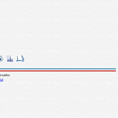
ervados
ial