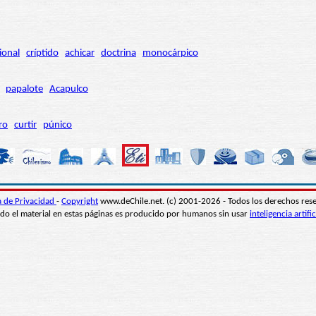
ional
críptido
achicar
doctrina
monocárpico
papalote
Acapulco
ro
curtir
púnico
ca de Privacidad
-
Copyright
www.deChile.net. (c) 2001-2026 - Todos los derechos res
do el material en estas páginas es producido por humanos sin usar
inteligencia artific