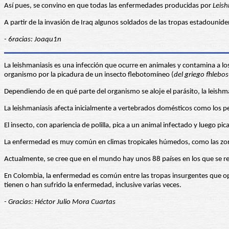
Así pues, se convino en que todas las enfermedades producidas por
Leis
A partir de la invasión de Iraq algunos soldados de las tropas estadouni
- 6racias: Joaqu1n
La leishmaniasis es una infección que ocurre en animales y contamina a l
organismo por la picadura de un insecto flebotomíneo (
del griego fhlebo
Dependiendo de en qué parte del organismo se aloje el parásito, la leishma
La leishmaniasis afecta inicialmente a vertebrados domésticos como los p
El insecto, con apariencia de polilla, pica a un animal infectado y luego pi
La enfermedad es muy común en climas tropicales húmedos, como las zona
Actualmente, se cree que en el mundo hay unos 88 países en los que se re
En Colombia, la enfermedad es común entre las tropas insurgentes que opera
tienen o han sufrido la enfermedad, inclusive varias veces.
- Gracias: Héctor Julio Mora Cuartas