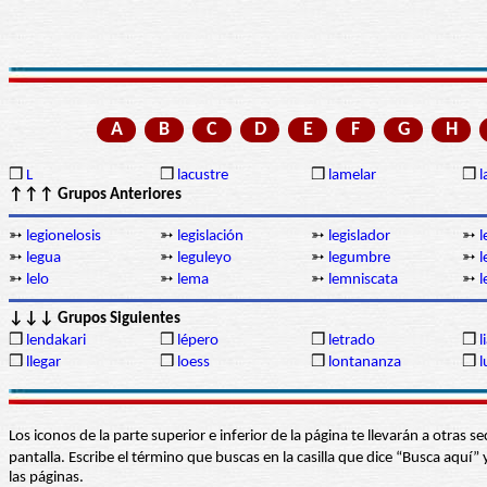
A
B
C
D
E
F
G
H
❒
L
❒
lacustre
❒
lamelar
❒
l
↑↑↑ Grupos Anteriores
➳
legionelosis
➳
legislación
➳
legislador
➳
l
➳
legua
➳
leguleyo
➳
legumbre
➳
l
➳
lelo
➳
lema
➳
lemniscata
➳
l
↓↓↓ Grupos Siguientes
❒
lendakari
❒
lépero
❒
letrado
❒
l
❒
llegar
❒
loess
❒
lontananza
❒
l
Los iconos de la parte superior e inferior de la página te llevarán a otra
pantalla. Escribe el término que buscas en la casilla que dice “Busca aqu
las páginas.