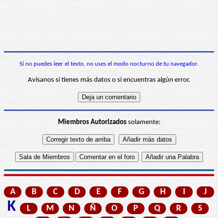
Si no puedes leer el texto, no uses el modo nocturno de tu navegador.
Avísanos si tienes más datos o si encuentras algún error.
Miembros Autorizados
solamente:
A
B
C
D
E
F
G
H
I
J
K
L
M
N
Ñ
O
P
Q
R
S