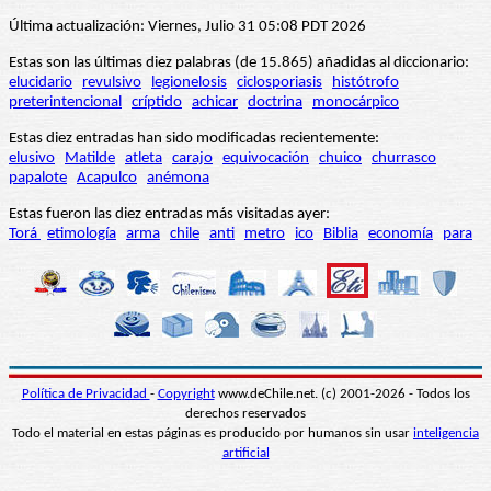
Última actualización: Viernes, Julio 31 05:08 PDT 2026
Estas son las últimas diez palabras (de 15.865) añadidas al diccionario:
elucidario
revulsivo
legionelosis
ciclosporiasis
histótrofo
preterintencional
críptido
achicar
doctrina
monocárpico
Estas diez entradas han sido modificadas recientemente:
elusivo
Matilde
atleta
carajo
equivocación
chuico
churrasco
papalote
Acapulco
anémona
Estas fueron las diez entradas más visitadas ayer:
Torá
etimología
arma
chile
anti
metro
ico
Biblia
economía
para
Política de Privacidad
-
Copyright
www.deChile.net. (c) 2001-2026 - Todos los
derechos reservados
Todo el material en estas páginas es producido por humanos sin usar
inteligencia
artificial