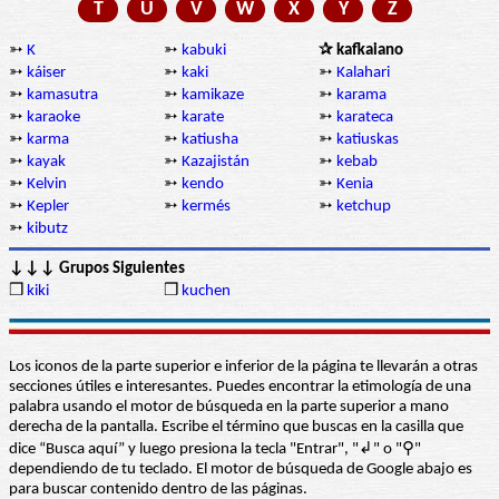
T
U
V
W
X
Y
Z
➳
K
➳
kabuki
✰ kafkaiano
➳
káiser
➳
kaki
➳
Kalahari
➳
kamasutra
➳
kamikaze
➳
karama
➳
karaoke
➳
karate
➳
karateca
➳
karma
➳
katiusha
➳
katiuskas
➳
kayak
➳
Kazajistán
➳
kebab
➳
Kelvin
➳
kendo
➳
Kenia
➳
Kepler
➳
kermés
➳
ketchup
➳
kibutz
↓↓↓ Grupos Siguientes
❒
kiki
❒
kuchen
Los iconos de la parte superior e inferior de la página te llevarán a otras
secciones útiles e interesantes. Puedes encontrar la etimología de una
palabra usando el motor de búsqueda en la parte superior a mano
derecha de la pantalla. Escribe el término que buscas en la casilla que
dice “Busca aquí” y luego presiona la tecla "Entrar", "↲" o "⚲"
dependiendo de tu teclado. El motor de búsqueda de Google abajo es
para buscar contenido dentro de las páginas.